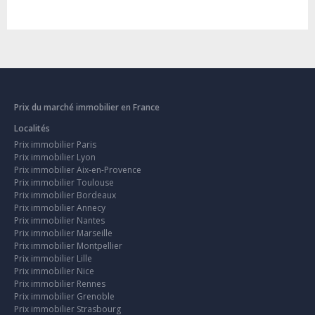
Prix du marché immobilier en France
Localités
Prix immobilier Paris
Prix immobilier Lyon
Prix immobilier Aix-en-Provence
Prix immobilier Toulouse
Prix immobilier Bordeaux
Prix immobilier Annecy
Prix immobilier Nantes
Prix immobilier Marseille
Prix immobilier Montpellier
Prix immobilier Lille
Prix immobilier Nice
Prix immobilier Rennes
Prix immobilier Grenoble
Prix immobilier Strasbourg