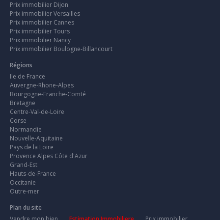
Prix immobilier Dijon
Prix immobilier Versailles
Prix immobilier Cannes
Prix immobilier Tours
Prix immobilier Nancy
Prix immobilier Boulogne-Billancourt
Régions
Ile de France
Auvergne-Rhone-Alpes
Bourgogne-Franche-Comté
Bretagne
Centre-Val-de-Loire
Corse
Normandie
Nouvelle-Aquitaine
Pays de la Loire
Provence Alpes Côte d'Azur
Grand-Est
Hauts-de-France
Occitanie
Outre-mer
Plan du site
Vendre mon bien
Estimation Immobiliere
Prix immobilier