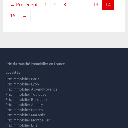
← Précédent
1
2
3
…
…
13
14
15
→
Prix du marché immobilier en France
Localités
Prix immobilier Paris
Prix immobilier Lyon
Prix immobilier Aix-en-Provence
Prix immobilier Toulouse
Prix immobilier Bordeaux
Prix immobilier Annecy
Prix immobilier Nantes
Prix immobilier Marseille
Prix immobilier Montpellier
Prix immobilier Lille