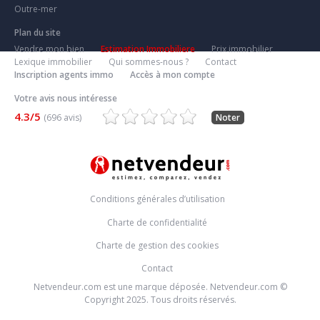
Outre-mer
Plan du site
Vendre mon bien
Estimation Immobiliere
Prix immobilier
Lexique immobilier
Qui sommes-nous ?
Contact
Inscription agents immo
Accès à mon compte
Votre avis nous intéresse
4.3/5
(696 avis)
Noter
Conditions générales d’utilisation
Charte de confidentialité
Charte de gestion des cookies
Contact
Netvendeur.com est une marque déposée. Netvendeur.com ©
Copyright 2025. Tous droits réservés.