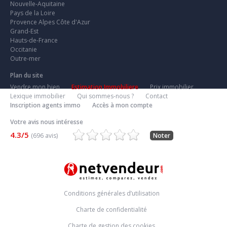
Nouvelle-Aquitaine
Pays de la Loire
Provence Alpes Côte d'Azur
Grand-Est
Hauts-de-France
Occitanie
Outre-mer
Plan du site
Vendre mon bien
Estimation Immobiliere
Prix immobilier
Lexique immobilier
Qui sommes-nous ?
Contact
Inscription agents immo
Accès à mon compte
Votre avis nous intéresse
4.3/5
(696 avis)
Noter
Conditions générales d’utilisation
Charte de confidentialité
Charte de gestion des cookies