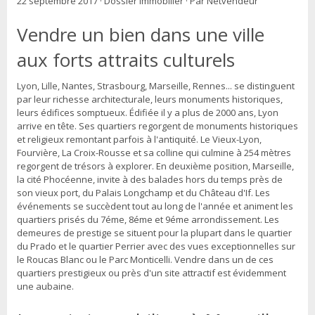
22 septembre 2017
·
Dossier immobilier
·
Par Netvendeur
Vendre un bien dans une ville
aux forts attraits culturels
Lyon, Lille, Nantes, Strasbourg, Marseille, Rennes... se distinguent
par leur richesse architecturale, leurs monuments historiques,
leurs édifices somptueux. Édifiée il y a plus de 2000 ans, Lyon
arrive en tête. Ses quartiers regorgent de monuments historiques
et religieux remontant parfois à l'antiquité. Le Vieux-Lyon,
Fourvière, La Croix-Rousse et sa colline qui culmine à 254 mètres
regorgent de trésors à explorer. En deuxième position, Marseille,
la cité Phocéenne, invite à des balades hors du temps près de
son vieux port, du Palais Longchamp et du Château d'If. Les
événements se succèdent tout au long de l'année et animent les
quartiers prisés du 7éme, 8éme et 9éme arrondissement. Les
demeures de prestige se situent pour la plupart dans le quartier
du Prado et le quartier Perrier avec des vues exceptionnelles sur
le Roucas Blanc ou le Parc Monticelli. Vendre dans un de ces
quartiers prestigieux ou près d'un site attractif est évidemment
une aubaine.