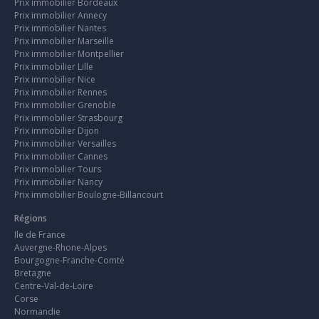
Prix immobilier Bordeaux
Prix immobilier Annecy
Prix immobilier Nantes
Prix immobilier Marseille
Prix immobilier Montpellier
Prix immobilier Lille
Prix immobilier Nice
Prix immobilier Rennes
Prix immobilier Grenoble
Prix immobilier Strasbourg
Prix immobilier Dijon
Prix immobilier Versailles
Prix immobilier Cannes
Prix immobilier Tours
Prix immobilier Nancy
Prix immobilier Boulogne-Billancourt
Régions
Ile de France
Auvergne-Rhone-Alpes
Bourgogne-Franche-Comté
Bretagne
Centre-Val-de-Loire
Corse
Normandie