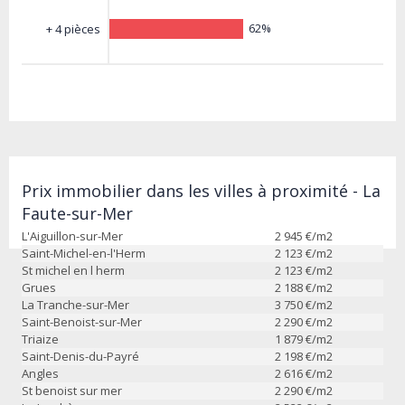
62%
+ 4 pièces
Prix immobilier dans les villes à proximité - La
Faute-sur-Mer
L'Aiguillon-sur-Mer
2 945
€/m2
Saint-Michel-en-l'Herm
2 123
€/m2
St michel en l herm
2 123
€/m2
Grues
2 188
€/m2
La Tranche-sur-Mer
3 750
€/m2
Saint-Benoist-sur-Mer
2 290
€/m2
Triaize
1 879
€/m2
Saint-Denis-du-Payré
2 198
€/m2
Angles
2 616
€/m2
St benoist sur mer
2 290
€/m2