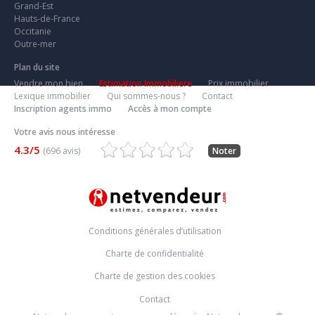
Grand-Est
Hauts-de-France
Occitanie
Outre-mer
Plan du site
Vendre mon bien
Estimation Immobiliere
Prix immobilier
Lexique immobilier
Qui sommes-nous ?
Contact
Inscription agents immo
Accès à mon compte
Votre avis nous intéresse
4.3/5
(696 avis)
Noter
Conditions générales d’utilisation
Charte de confidentialité
Charte de gestion des cookies
Contact