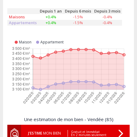
Depuis 1 an
Depuis 6 mois
Depuis 3 mois
Maisons
+0.4%
-1.5%
-0.4%
Appartements
+0.4%
-1.5%
-0.4%
Maison
Appartement
Une estimation de mon bien - Vendée (85)
Gratuit et Immédiat
J'ESTIME
MON BIEN
En 2 minutes seulement