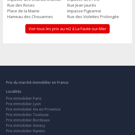
Rue des Roses
Rue Jean Jaurès
Place de la Mairie
Impasse Pigeanne
Hameau des Chouannes
Rue des Violettes Prolongée
Voir tous les prix au m2 à La Faute-sur-Mer
Prix du marché immobilier en France
Localités
Prix immobilier Paris
Prix immobilier Lyon
Prix immobilier Aix-en-Provence
Prix immobilier Toulouse
Prix immobilier Bordeaux
Prix immobilier Annecy
Prix immobilier Nantes