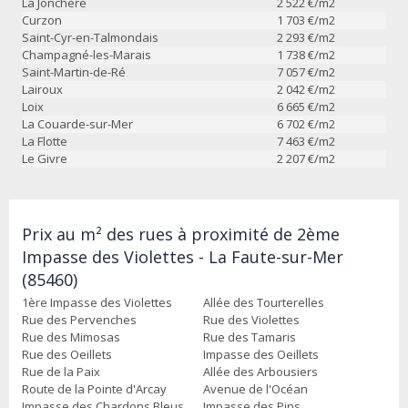
La Jonchère
2 522
€/m2
Curzon
1 703
€/m2
Saint-Cyr-en-Talmondais
2 293
€/m2
Champagné-les-Marais
1 738
€/m2
Saint-Martin-de-Ré
7 057
€/m2
Lairoux
2 042
€/m2
Loix
6 665
€/m2
La Couarde-sur-Mer
6 702
€/m2
La Flotte
7 463
€/m2
Le Givre
2 207
€/m2
Prix au m² des rues à proximité de 2ème
Impasse des Violettes - La Faute-sur-Mer
(85460)
1ère Impasse des Violettes
Allée des Tourterelles
Rue des Pervenches
Rue des Violettes
Rue des Mimosas
Rue des Tamaris
Rue des Oeillets
Impasse des Oeillets
Rue de la Paix
Allée des Arbousiers
Route de la Pointe d'Arcay
Avenue de l'Océan
Impasse des Chardons Bleus
Impasse des Pins