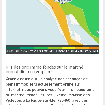
-
1.631 €/m²
2.252 €/m²
2.874 €/m²
3.495 €/m²
4.117 €/m²
4.738 €/m²
5.360 €/m²
5
Leaflet
N°1 des prix immo fondés sur le marché
immobilier en temps réel
Grâce à notre outil d'analyse des annonces de
biens immobiliers actuellement online sur
Internet, nous pouvons vous fournir un panorama
du marché immobilier local : 2ème Impasse des
Violettes à La Faute-sur-Mer (85460) avec des