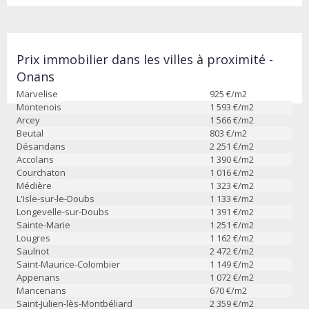
Prix immobilier dans les villes à proximité -
Onans
Marvelise
925
€/m2
Montenois
1 593
€/m2
Arcey
1 566
€/m2
Beutal
803
€/m2
Désandans
2 251
€/m2
Accolans
1 390
€/m2
Courchaton
1 016
€/m2
Médière
1 323
€/m2
L'Isle-sur-le-Doubs
1 133
€/m2
Longevelle-sur-Doubs
1 391
€/m2
Sainte-Marie
1 251
€/m2
Lougres
1 162
€/m2
Saulnot
2 472
€/m2
Saint-Maurice-Colombier
1 149
€/m2
Appenans
1 072
€/m2
Mancenans
670
€/m2
Saint-Julien-lès-Montbéliard
2 359
€/m2