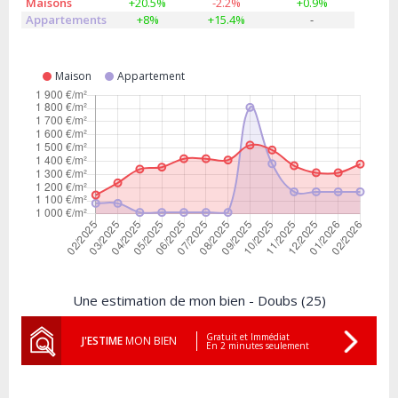
Maisons
+20.5%
-2.2%
+0.9%
Appartements
+8%
+15.4%
-
Maison
Appartement
Une estimation de mon bien - Doubs (25)
Gratuit et Immédiat
J'ESTIME
MON BIEN
En 2 minutes seulement