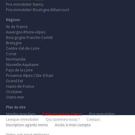
Prix immobilier Nancy
Prix immobilier Boulogne-Billancourt
Régions
Ile de France
Auvergne-Rhone-Alpes
Bourgogne-Franche-Comté
Bretagne
Centre-Val-de-Loire
Corse
Normandie
Nouvelle-Aquitaine
Pays de la Loire
Provence Alpes Côte d'Azur
Grand-Est
Hauts-de-France
Occitanie
Outre-mer
Plan du site
Vendre mon bien
Estimation Immobiliere
Prix immobilier
Lexique immobilier
Qui sommes-nous ?
Contact
Inscription agents immo
Accès à mon compte
Votre avis nous intéresse