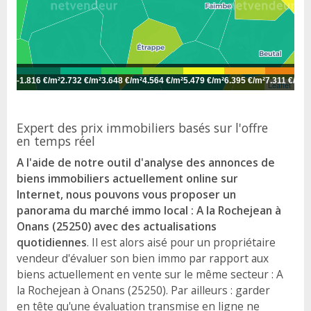
-
1.816 €/m²
2.732 €/m²
3.648 €/m²
4.564 €/m²
5.479 €/m²
6.395 €/m²
7.311 €/m²
8
Leaflet
Expert des prix immobiliers basés sur l'offre
en temps réel
A l'aide de notre outil d'analyse des annonces de
biens immobiliers actuellement online sur
Internet, nous pouvons vous proposer un
panorama du marché immo local : A la Rochejean à
Onans (25250) avec des actualisations
quotidiennes
. Il est alors aisé pour un propriétaire
vendeur d'évaluer son bien immo par rapport aux
biens actuellement en vente sur le même secteur : A
la Rochejean à Onans (25250). Par ailleurs : garder
en tête qu'une évaluation transmise en ligne ne