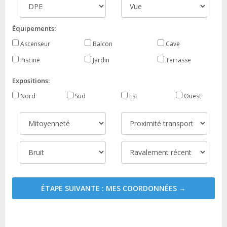
Équipements:
Ascenseur
Balcon
Cave
Piscine
Jardin
Terrasse
Expositions:
Nord
Sud
Est
Ouest
ÉTAPE SUIVANTE : MES COORDONNÉES →