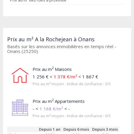
Prix au m² des rues à proximité
Prix au m² A la Rochejean à Onans
Basés sur les annonces immobilières en temps réel -
Onans (25250)
2
Prix au m
Maisons
1 256 € <
1 378 €/m²
< 1 867 €
Prix au m² moyen - Indice de confiance : 3/5
2
Prix au m
Appartements
- <
1 168 €/m²
< -
Prix au m² moyen - Indice de confiance : 0/5
Depuis 1 an
Depuis 6 mois
Depuis 3 mois