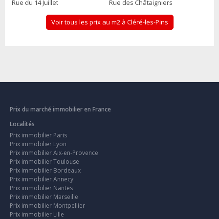
Rue du 14 Juillet
Rue des Châtaigniers
Voir tous les prix au m2 à Cléré-les-Pins
Prix du marché immobilier en France
Localités
Prix immobilier Paris
Prix immobilier Lyon
Prix immobilier Aix-en-Provence
Prix immobilier Toulouse
Prix immobilier Bordeaux
Prix immobilier Annecy
Prix immobilier Nantes
Prix immobilier Marseille
Prix immobilier Montpellier
Prix immobilier Lille