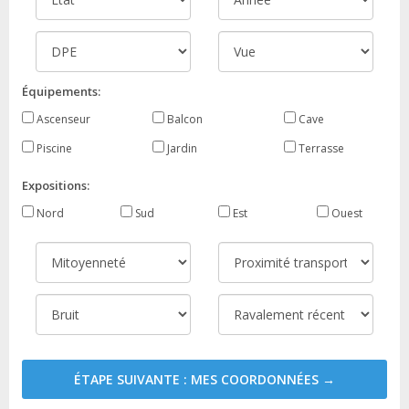
Équipements:
Ascenseur
Balcon
Cave
Piscine
Jardin
Terrasse
Expositions:
Nord
Sud
Est
Ouest
ÉTAPE SUIVANTE : MES COORDONNÉES →