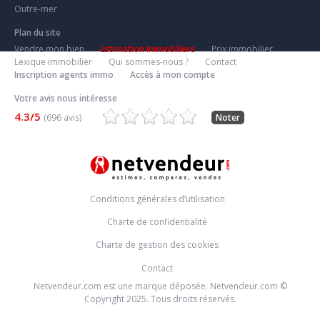
Outre-mer
Plan du site
Vendre mon bien
Estimation Immobiliere
Prix immobilier
Lexique immobilier
Qui sommes-nous ?
Contact
Inscription agents immo
Accès à mon compte
Votre avis nous intéresse
4.3/5
(696 avis)
Noter
Conditions générales d’utilisation
Charte de confidentialité
Charte de gestion des cookies
Contact
Netvendeur.com est une marque déposée. Netvendeur.com ©
Copyright 2025. Tous droits réservés.