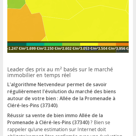
-
1.247 €/m²
1.699 €/m²
2.150 €/m²
2.602 €/m²
3.053 €/m²
3.504 €/m²
3.956 €/m²
4
Leaflet
Leader des prix au m² basés sur le marché
immobilier en temps réel
L'algorithme Netvendeur permet de savoir
régulièrement l'évolution du marché des biens
autour de votre bien : Allée de la Promenade à
Cléré-les-Pins (37340)
.
Réussir sa vente de bien immo Allée de la
Promenade à Cléré-les-Pins (37340)
? Bien se
rappeler qu'une estimation sur Internet doit