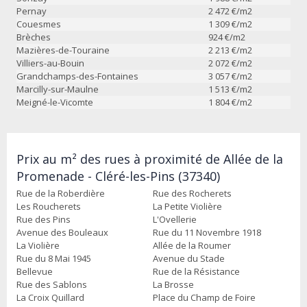
Pernay
2 472
€/m2
Couesmes
1 309
€/m2
Brèches
924
€/m2
Mazières-de-Touraine
2 213
€/m2
Villiers-au-Bouin
2 072
€/m2
Grandchamps-des-Fontaines
3 057
€/m2
Marcilly-sur-Maulne
1 513
€/m2
Meigné-le-Vicomte
1 804
€/m2
Prix au m² des rues à proximité de Allée de la
Promenade - Cléré-les-Pins (37340)
Rue de la Roberdière
Rue des Rocherets
Les Roucherets
La Petite Violière
Rue des Pins
L'Ovellerie
Avenue des Bouleaux
Rue du 11 Novembre 1918
La Violière
Allée de la Roumer
Rue du 8 Mai 1945
Avenue du Stade
Bellevue
Rue de la Résistance
Rue des Sablons
La Brosse
La Croix Quillard
Place du Champ de Foire