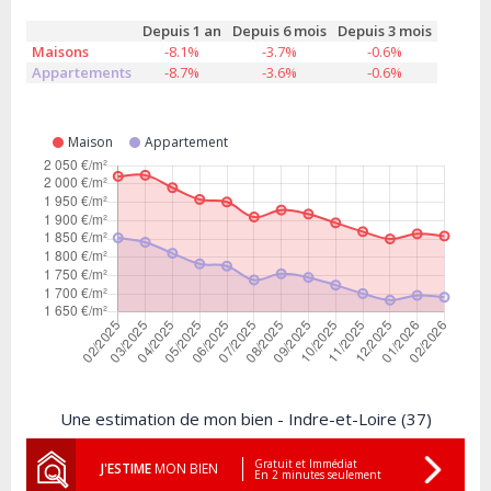
Depuis 1 an
Depuis 6 mois
Depuis 3 mois
Maisons
-8.1%
-3.7%
-0.6%
Appartements
-8.7%
-3.6%
-0.6%
Maison
Appartement
Une estimation de mon bien - Indre-et-Loire (37)
Gratuit et Immédiat
J'ESTIME
MON BIEN
En 2 minutes seulement