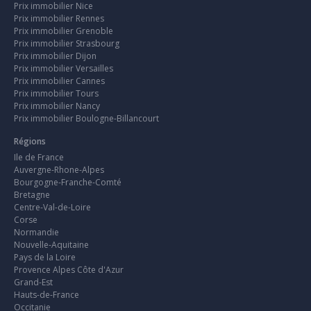
Prix immobilier Nice
Prix immobilier Rennes
Prix immobilier Grenoble
Prix immobilier Strasbourg
Prix immobilier Dijon
Prix immobilier Versailles
Prix immobilier Cannes
Prix immobilier Tours
Prix immobilier Nancy
Prix immobilier Boulogne-Billancourt
Régions
Ile de France
Auvergne-Rhone-Alpes
Bourgogne-Franche-Comté
Bretagne
Centre-Val-de-Loire
Corse
Normandie
Nouvelle-Aquitaine
Pays de la Loire
Provence Alpes Côte d'Azur
Grand-Est
Hauts-de-France
Occitanie