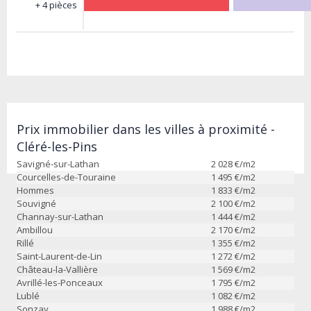
+ 4 pièces
Prix immobilier dans les villes à proximité -
Cléré-les-Pins
Savigné-sur-Lathan
2 028
€/m2
Courcelles-de-Touraine
1 495
€/m2
Hommes
1 833
€/m2
Souvigné
2 100
€/m2
Channay-sur-Lathan
1 444
€/m2
Ambillou
2 170
€/m2
Rillé
1 355
€/m2
Saint-Laurent-de-Lin
1 272
€/m2
Château-la-Vallière
1 569
€/m2
Avrillé-les-Ponceaux
1 795
€/m2
Lublé
1 082
€/m2
Sonzay
1 988
€/m2