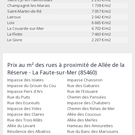
Champagné-les-Marais
1 738
€/m2
Saint-Martin-de-Ré
7 057
€/m2
Lairoux
2 042
€/m2
Loix
6 665
€/m2
La Couarde-sur-Mer
6 702
€/m2
La Flotte
7 463
€/m2
Le Givre
2 207
€/m2
Prix au m² des rues à proximité de Allée de la
Réserve - La Faute-sur-Mer (85460)
Impasse des Islates
Impasse Chassiron
Impasse du Grouin du Cou
Rue des Gabares
Impasse Fiers d'Ars
Rue de l'Estuaire
Rue du Puits
Chemin des Pensées
Rue des Ecureuils
Impasse des Chalutiers
Impasse des Yoles
Chemin des Relais de Mer
Impasse des Claires
Allée des Coucous
Rue des Trois-Mâts
Allée des Merles
Allée du Levant
Hameau des Amourettes
Résidence des Albatros
Rue du Banc des Marsouins