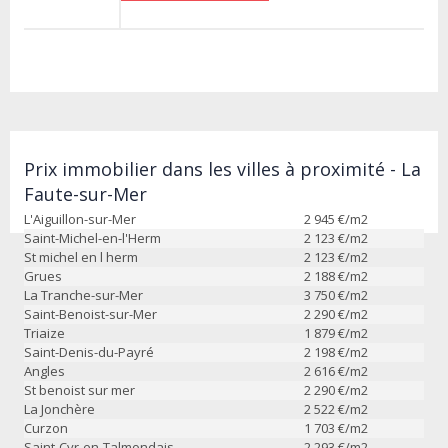
Prix immobilier dans les villes à proximité - La
Faute-sur-Mer
L'Aiguillon-sur-Mer
2 945
€/m2
Saint-Michel-en-l'Herm
2 123
€/m2
St michel en l herm
2 123
€/m2
Grues
2 188
€/m2
La Tranche-sur-Mer
3 750
€/m2
Saint-Benoist-sur-Mer
2 290
€/m2
Triaize
1 879
€/m2
Saint-Denis-du-Payré
2 198
€/m2
Angles
2 616
€/m2
St benoist sur mer
2 290
€/m2
La Jonchère
2 522
€/m2
Curzon
1 703
€/m2
Saint-Cyr-en-Talmondais
2 293
€/m2