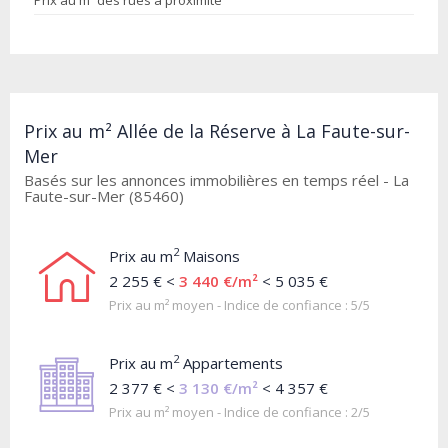
Prix au m² des rues à proximité
Prix au m² Allée de la Réserve à La Faute-sur-
Mer
Basés sur les annonces immobilières en temps réel - La
Faute-sur-Mer (85460)
2
Prix au m
Maisons
2 255 € <
3 440 €/m²
< 5 035 €
Prix au m² moyen - Indice de confiance : 5/5
2
Prix au m
Appartements
2 377 € <
3 130 €/m²
< 4 357 €
Prix au m² moyen - Indice de confiance : 2/5