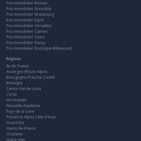
Prix immobilier Rennes
Prix immobilier Grenoble
Prix immobilier Strasbourg
Prix immobilier Dijon
Prix immobilier Versailles
Prix immobilier Cannes
Prix immobilier Tours
Prix immobilier Nancy
Prix immobilier Boulogne-Billancourt
Régions
Ile de France
Auvergne-Rhone-Alpes
Bourgogne-Franche-Comté
Bretagne
Centre-Val-de-Loire
Corse
Normandie
Nouvelle-Aquitaine
Pays de la Loire
Provence Alpes Côte d'Azur
Grand-Est
Hauts-de-France
Occitanie
Outre-mer