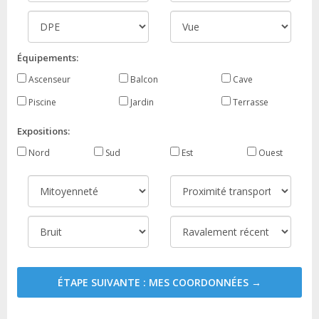
Équipements:
Ascenseur
Balcon
Cave
Piscine
Jardin
Terrasse
Expositions:
Nord
Sud
Est
Ouest
ÉTAPE SUIVANTE : MES COORDONNÉES →