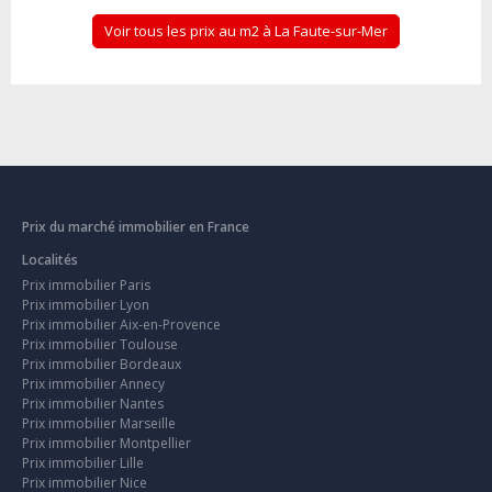
Voir tous les prix au m2 à La Faute-sur-Mer
Prix du marché immobilier en France
Localités
Prix immobilier Paris
Prix immobilier Lyon
Prix immobilier Aix-en-Provence
Prix immobilier Toulouse
Prix immobilier Bordeaux
Prix immobilier Annecy
Prix immobilier Nantes
Prix immobilier Marseille
Prix immobilier Montpellier
Prix immobilier Lille
Prix immobilier Nice