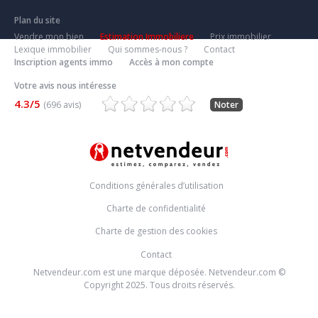
Plan du site
Vendre mon bien
Estimation Immobiliere
Prix immobilier
Lexique immobilier
Qui sommes-nous ?
Contact
Inscription agents immo
Accès à mon compte
Votre avis nous intéresse
4.3/5
(696 avis)
Noter
Conditions générales d’utilisation
Charte de confidentialité
Charte de gestion des cookies
Contact
Netvendeur.com est une marque déposée. Netvendeur.com ©
Copyright 2025. Tous droits réservés.