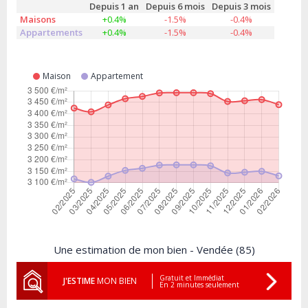
Depuis 1 an
Depuis 6 mois
Depuis 3 mois
Maisons
+0.4%
-1.5%
-0.4%
Appartements
+0.4%
-1.5%
-0.4%
Maison
Appartement
Une estimation de mon bien - Vendée (85)
Gratuit et Immédiat
J'ESTIME
MON BIEN
En 2 minutes seulement