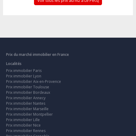
Voir tous les prix au m2 à Le Pecq
Prix du marché immobilier en France
Localités
Prix immobilier Paris
Prix immobilier Lyon
Prix immobilier Aix-en-Provence
Prix immobilier Toulouse
Prix immobilier Bordeaux
Prix immobilier Annecy
Prix immobilier Nantes
Prix immobilier Marseille
Prix immobilier Montpellier
Prix immobilier Lille
Prix immobilier Nice
Prix immobilier Rennes