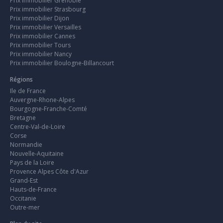
Prix immobilier Grenoble
Prix immobilier Strasbourg
Prix immobilier Dijon
Prix immobilier Versailles
Prix immobilier Cannes
Prix immobilier Tours
Prix immobilier Nancy
Prix immobilier Boulogne-Billancourt
Régions
Ile de France
Auvergne-Rhone-Alpes
Bourgogne-Franche-Comté
Bretagne
Centre-Val-de-Loire
Corse
Normandie
Nouvelle-Aquitaine
Pays de la Loire
Provence Alpes Côte d'Azur
Grand-Est
Hauts-de-France
Occitanie
Outre-mer