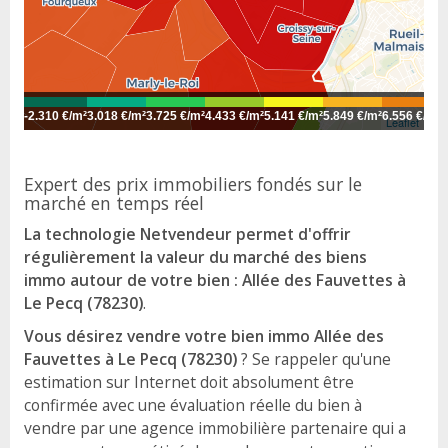
-
2.310 €/m²
3.018 €/m²
3.725 €/m²
4.433 €/m²
5.141 €/m²
5.849 €/m²
6.556 €/m²
7
Leaflet
Expert des prix immobiliers fondés sur le
marché en temps réel
La technologie Netvendeur permet d'offrir
régulièrement la valeur du marché des biens
immo autour de votre bien : Allée des Fauvettes à
Le Pecq (78230)
.
Vous désirez vendre votre bien immo Allée des
Fauvettes à Le Pecq (78230)
? Se rappeler qu'une
estimation sur Internet doit absolument être
confirmée avec une évaluation réelle du bien à
vendre par une agence immobilière partenaire qui a