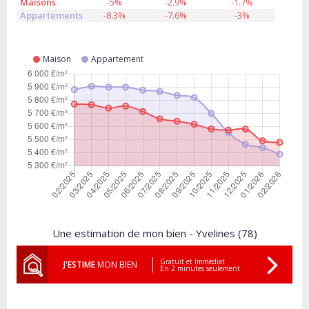
Maisons
-5%
-2.9%
-1.7%
Appartements
-8.3%
-7.6%
-3%
Maison
Appartement
Une estimation de mon bien - Yvelines (78)
Gratuit et Immédiat
J'ESTIME
MON BIEN
En 2 minutes seulement