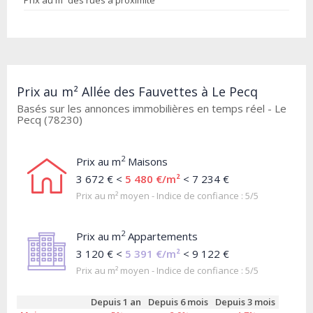
Prix au m² des rues à proximité
Prix au m² Allée des Fauvettes à Le Pecq
Basés sur les annonces immobilières en temps réel - Le
Pecq (78230)
2
Prix au m
Maisons
3 672 € <
5 480 €/m²
< 7 234 €
Prix au m² moyen - Indice de confiance : 5/5
2
Prix au m
Appartements
3 120 € <
5 391 €/m²
< 9 122 €
Prix au m² moyen - Indice de confiance : 5/5
Depuis 1 an
Depuis 6 mois
Depuis 3 mois