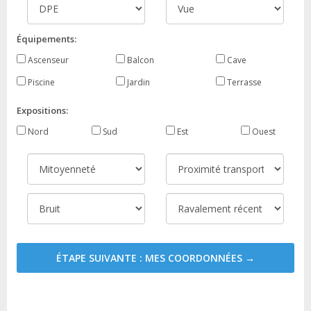
Équipements:
Ascenseur
Balcon
Cave
Piscine
Jardin
Terrasse
Expositions:
Nord
Sud
Est
Ouest
ÉTAPE SUIVANTE : MES COORDONNÉES →