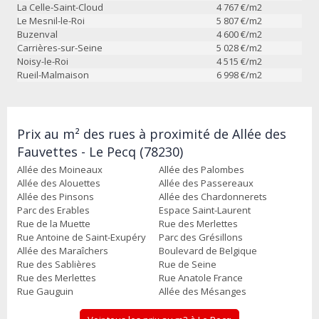
La Celle-Saint-Cloud
4 767
€/m2
Le Mesnil-le-Roi
5 807
€/m2
Buzenval
4 600
€/m2
Carrières-sur-Seine
5 028
€/m2
Noisy-le-Roi
4 515
€/m2
Rueil-Malmaison
6 998
€/m2
Prix au m² des rues à proximité de Allée des
Fauvettes - Le Pecq (78230)
Allée des Moineaux
Allée des Palombes
Allée des Alouettes
Allée des Passereaux
Allée des Pinsons
Allée des Chardonnerets
Parc des Erables
Espace Saint-Laurent
Rue de la Muette
Rue des Merlettes
Rue Antoine de Saint-Exupéry
Parc des Grésillons
Allée des Maraîchers
Boulevard de Belgique
Rue des Sablières
Rue de Seine
Rue des Merlettes
Rue Anatole France
Rue Gauguin
Allée des Mésanges