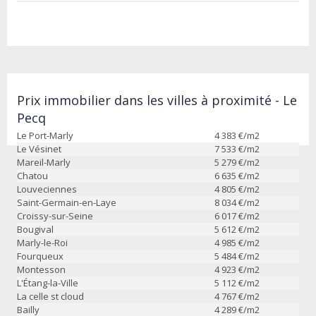
Prix immobilier dans les villes à proximité - Le
Pecq
Le Port-Marly
4 383
€/m2
Le Vésinet
7 533
€/m2
Mareil-Marly
5 279
€/m2
Chatou
6 635
€/m2
Louveciennes
4 805
€/m2
Saint-Germain-en-Laye
8 034
€/m2
Croissy-sur-Seine
6 017
€/m2
Bougival
5 612
€/m2
Marly-le-Roi
4 985
€/m2
Fourqueux
5 484
€/m2
Montesson
4 923
€/m2
L'Étang-la-Ville
5 112
€/m2
La celle st cloud
4 767
€/m2
Bailly
4 289
€/m2