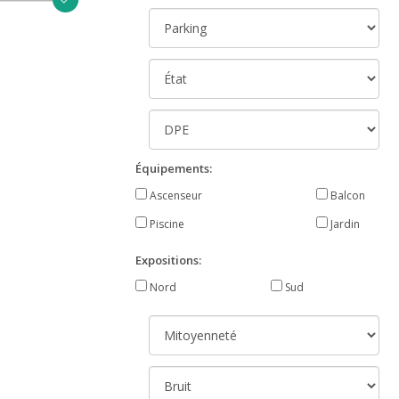
Équipements:
Ascenseur
Balcon
Piscine
Jardin
Expositions:
Nord
Sud