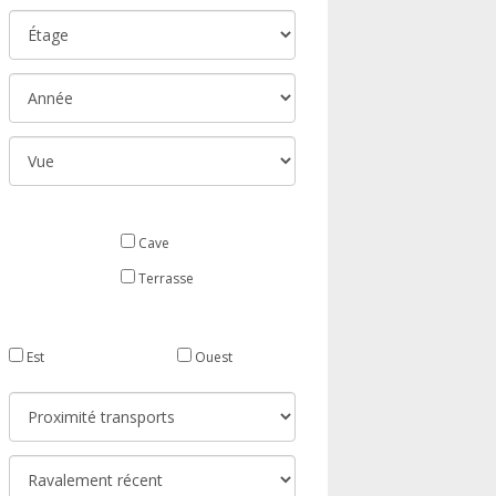
Cave
Terrasse
Est
Ouest