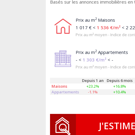
Basés sur les annonces immobilières en 
2
Prix au m
Maisons
1 017 € <
1 536 €/m²
< 2 22
Prix au m² moyen - Indice de conf
2
Prix au m
Appartements
- <
1 303 €/m²
< -
Prix au m² moyen - Indice de conf
Depuis 1 an
Depuis 6 mois
Maisons
+23.2%
+16.8%
Appartements
-1.1%
+10.4%
J'ESTIM