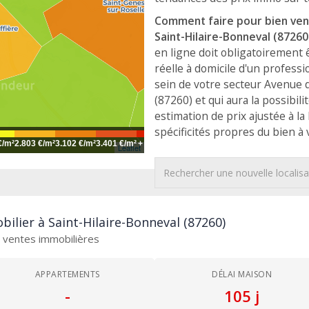
Comment faire pour bien ven
Saint-Hilaire-Bonneval (8726
en ligne doit obligatoirement 
réelle à domicile d'un professi
sein de votre secteur Avenue d
(87260) et qui aura la possibil
estimation de prix ajustée à la
spécificités propres du bien à
€/m²
2.803 €/m²
3.102 €/m²
3.401 €/m²
+
Leaflet
ilier à Saint-Hilaire-Bonneval (87260)
es ventes immobilières
APPARTEMENTS
DÉLAI MAISON
-
105 j