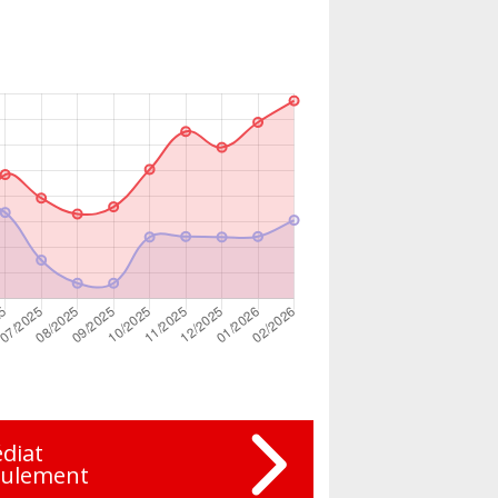
diat
eulement