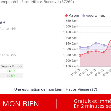
temps réel - Saint-Hilaire-Bonneval (87260)
Maison
Appartement
6 €
iance : 4/5
iance : 0/5
Depuis 3 mois
+4.1%
+2.5%
Une estimation de mon bien - Haute-Vienne (87)
Gratuit et Immé
E
MON BIEN
En 2 minutes s