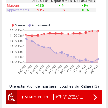
Depuis 1 an
Depuis 6 mois
Depuis 3 mois
Maisons
+1.8%
+1%
+1%
Appartements
-9.1%
-3.3%
+0.8%
Maison
Appartement
Une estimation de mon bien - Bouches-du-Rhône (13)
Gratuit et Immédiat
J'ESTIME
MON BIEN
En 2 minutes seulement