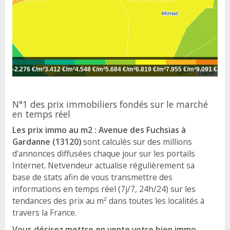
-
2.276 €/m²
3.412 €/m²
4.548 €/m²
5.684 €/m²
6.819 €/m²
7.955 €/m²
9.091 €/m²
1
Leaflet
N°1 des prix immobiliers fondés sur le marché
en temps réel
Les prix immo au m2 : Avenue des Fuchsias à
Gardanne (13120)
sont calculés sur des millions
d'annonces diffusées chaque jour sur les portails
Internet. Netvendeur actualise régulièrement sa
base de stats afin de vous transmettre des
informations en temps réel (7j/7, 24h/24) sur les
tendances des prix au m² dans toutes les localités à
travers la France.
Vous désirez mettre en vente votre bien immo