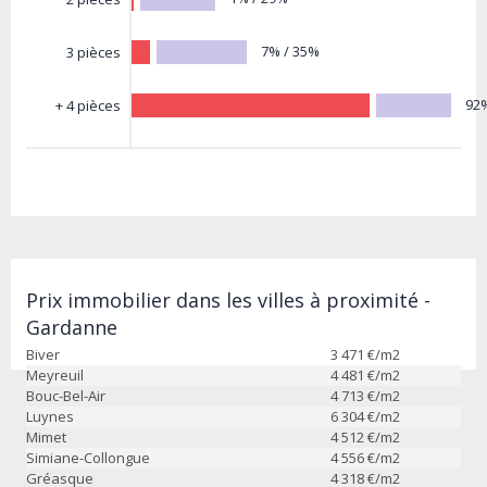
7% / 35%
3 pièces
92
+ 4 pièces
Prix immobilier dans les villes à proximité -
Gardanne
Biver
3 471
€/m2
Meyreuil
4 481
€/m2
Bouc-Bel-Air
4 713
€/m2
Luynes
6 304
€/m2
Mimet
4 512
€/m2
Simiane-Collongue
4 556
€/m2
Gréasque
4 318
€/m2