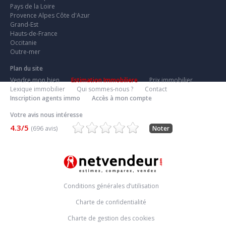
Pays de la Loire
Provence Alpes Côte d'Azur
Grand-Est
Hauts-de-France
Occitanie
Outre-mer
Plan du site
Vendre mon bien
Estimation Immobiliere
Prix immobilier
Lexique immobilier
Qui sommes-nous ?
Contact
Inscription agents immo
Accès à mon compte
Votre avis nous intéresse
4.3/5
(696 avis)
Noter
Conditions générales d’utilisation
Charte de confidentialité
Charte de gestion des cookies