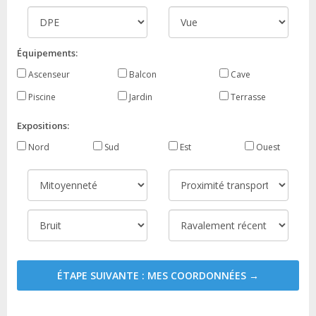
Équipements:
Ascenseur
Balcon
Cave
Piscine
Jardin
Terrasse
Expositions:
Nord
Sud
Est
Ouest
ÉTAPE SUIVANTE : MES COORDONNÉES →