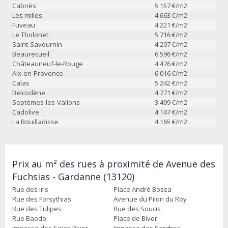
Cabriès
5 157
€/m2
Les milles
4 663
€/m2
Fuveau
4 221
€/m2
Le Tholonet
5 716
€/m2
Saint-Savournin
4 207
€/m2
Beaurecueil
6 596
€/m2
Châteauneuf-le-Rouge
4 476
€/m2
Aix-en-Provence
6 016
€/m2
Calas
5 242
€/m2
Belcodène
4 771
€/m2
Septèmes-les-Vallons
3 499
€/m2
Cadolive
4 147
€/m2
La Bouilladisse
4 165
€/m2
Prix au m² des rues à proximité de Avenue des
Fuchsias - Gardanne (13120)
Rue des Iris
Place André Bossa
Rue des Forsythias
Avenue du Pilon du Roy
Rue des Tulipes
Rue des Soucis
Rue Baodo
Place de Biver
Impasse des Sojas Biver
Impasse des Sorghos