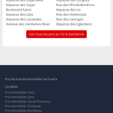
Impasse des Sojas
Rue des Rhododendrons
Boulevard Savio
Impasse des Lis
Impasse des Lilas
Rue des Hortensias
Impasse des Lavandes
Rue des Seringas
Avenue des Gentianes Biver
Impasse des Eglantiers
Voir tous les prix au m2 à Gardanne
Prix du marché immobilier en France
Localités
Prix immobilier Paris
Prix immobilier Lyon
Prix immobilier Aix-en-Provence
Prix immobilier Toulouse
Prix immobilier Bordeaux