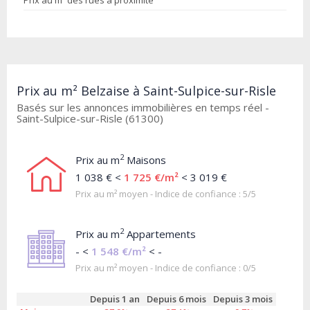
Prix au m² des rues à proximité
Prix au m² Belzaise à Saint-Sulpice-sur-Risle
Basés sur les annonces immobilières en temps réel -
Saint-Sulpice-sur-Risle (61300)
2
Prix au m
Maisons
1 038 € <
1 725 €/m²
< 3 019 €
Prix au m² moyen - Indice de confiance : 5/5
2
Prix au m
Appartements
- <
1 548 €/m²
< -
Prix au m² moyen - Indice de confiance : 0/5
Depuis 1 an
Depuis 6 mois
Depuis 3 mois