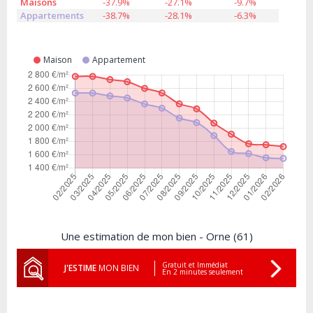
Maisons
-37.9%
-27.1%
-9.7%
Appartements
-38.7%
-28.1%
-6.3%
Maison
Appartement
Une estimation de mon bien - Orne (61)
Gratuit et Immédiat
J'ESTIME
MON BIEN
En 2 minutes seulement