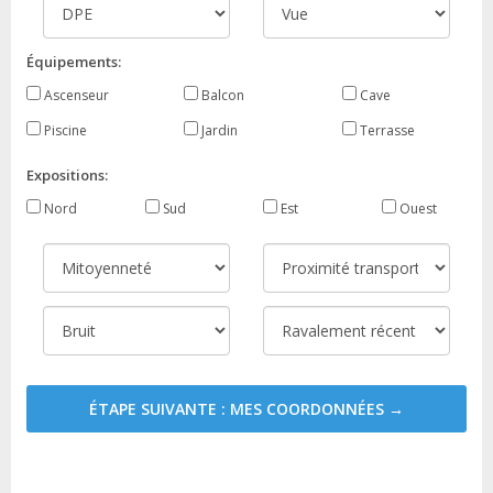
Équipements:
Ascenseur
Balcon
Cave
Piscine
Jardin
Terrasse
Expositions:
Nord
Sud
Est
Ouest
ÉTAPE SUIVANTE : MES COORDONNÉES →