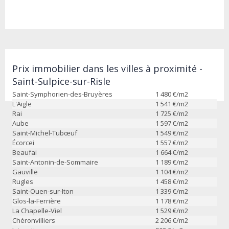
Prix immobilier dans les villes à proximité -
Saint-Sulpice-sur-Risle
Saint-Symphorien-des-Bruyères
1 480
€/m2
L'Aigle
1 541
€/m2
Rai
1 725
€/m2
Aube
1 597
€/m2
Saint-Michel-Tubœuf
1 549
€/m2
Écorcei
1 557
€/m2
Beaufai
1 664
€/m2
Saint-Antonin-de-Sommaire
1 189
€/m2
Gauville
1 104
€/m2
Rugles
1 458
€/m2
Saint-Ouen-sur-Iton
1 339
€/m2
Glos-la-Ferrière
1 178
€/m2
La Chapelle-Viel
1 529
€/m2
Chéronvilliers
2 206
€/m2