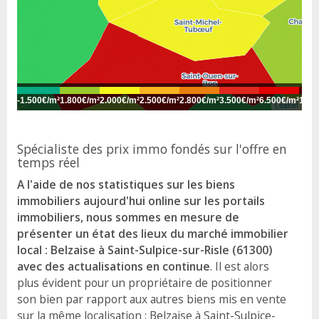
-
1.500€/m²
1.800€/m²
2.000€/m²
2.500€/m²
2.800€/m²
3.500€/m²
6.500€/m²
10.0
Leaflet
Spécialiste des prix immo fondés sur l'offre en
temps réel
A l'aide de nos statistiques sur les biens
immobiliers aujourd'hui online sur les portails
immobiliers, nous sommes en mesure de
présenter un état des lieux du marché immobilier
local : Belzaise à Saint-Sulpice-sur-Risle (61300)
avec des actualisations en continue
. Il est alors
plus évident pour un propriétaire de positionner
son bien par rapport aux autres biens mis en vente
sur la même localisation : Belzaise à Saint-Sulpice-