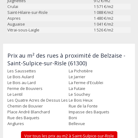
Juignettes
912
€/m2
Crulai
1 571
€/m2
Saint-Hilaire-sur-Risle
1 088
€/m2
Aspres
1 480
€/m2
Auguaise
1 041
€/m2
Vitrai-sous-Laigle
1 526
€/m2
Prix au m² des rues à proximité de Belzaise -
Saint-Sulpice-sur-Risle (61300)
Les Saussettes
La Pichotière
Le Bois Aulard
Le Jarrier
Le Bois au Lard
La Ferme d'Ecublei
Ferme de Bouviers
La Futaie
Le Lentil
Le Souchey
Les Quatre Acres de Dessus Les
Le Bois Heux
Chemin de Bouvier
Rue de la Fonte
Place André Blanchard
Impasse des Baquets
Rue des Baquets
Boni
Anglures
Bellevue
Voir tous les prix au m2 à Saint-Sulpice-sur-Risle