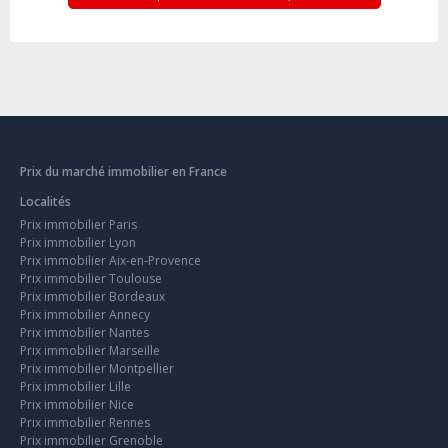
Prix du marché immobilier en France
Localités
Prix immobilier Paris
Prix immobilier Lyon
Prix immobilier Aix-en-Provence
Prix immobilier Toulouse
Prix immobilier Bordeaux
Prix immobilier Annecy
Prix immobilier Nantes
Prix immobilier Marseille
Prix immobilier Montpellier
Prix immobilier Lille
Prix immobilier Nice
Prix immobilier Rennes
Prix immobilier Grenoble