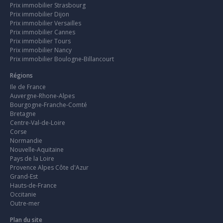
Prix immobilier Strasbourg
Prix immobilier Dijon
Prix immobilier Versailles
Prix immobilier Cannes
Prix immobilier Tours
Prix immobilier Nancy
Prix immobilier Boulogne-Billancourt
Régions
Ile de France
Auvergne-Rhone-Alpes
Bourgogne-Franche-Comté
Bretagne
Centre-Val-de-Loire
Corse
Normandie
Nouvelle-Aquitaine
Pays de la Loire
Provence Alpes Côte d'Azur
Grand-Est
Hauts-de-France
Occitanie
Outre-mer
Plan du site