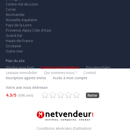
Centre-Val-de-Loire
Corse
Normandie
Nouvelle-Aquitaine
Pays de la Loire
Provence Alpes Côte d'Azur
Grand-Est
Hauts-de-France
Occitanie
Outre-mer
Plan du site
Vendre mon bien
Estimation Immobiliere
Prix immobilier
Lexique immobilier
Qui sommes-nous ?
Contact
Inscription agents immo
Accès à mon compte
Votre avis nous intéresse
4.3/5
(696 avis)
Noter
Conditions générales d’utilisation