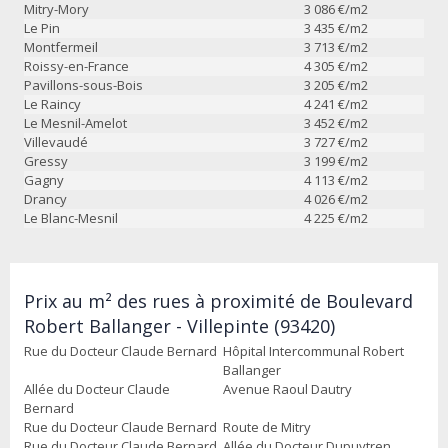
Mitry-Mory
3 086
€/m2
Le Pin
3 435
€/m2
Montfermeil
3 713
€/m2
Roissy-en-France
4 305
€/m2
Pavillons-sous-Bois
3 205
€/m2
Le Raincy
4 241
€/m2
Le Mesnil-Amelot
3 452
€/m2
Villevaudé
3 727
€/m2
Gressy
3 199
€/m2
Gagny
4 113
€/m2
Drancy
4 026
€/m2
Le Blanc-Mesnil
4 225
€/m2
Prix au m² des rues à proximité de Boulevard
Robert Ballanger - Villepinte (93420)
Rue du Docteur Claude Bernard
Hôpital Intercommunal Robert
Ballanger
Allée du Docteur Claude
Avenue Raoul Dautry
Bernard
Rue du Docteur Claude Bernard
Route de Mitry
Rue du Docteur Claude Bernard
Allée du Docteur Dupuytren