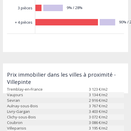
9% / 28%
3 pièces
90% / 
+ 4 pièces
Prix immobilier dans les villes à proximité -
Villepinte
Tremblay-en-France
3 123
€/m2
Vaujours
3 134
€/m2
Sevran
2 916
€/m2
Aulnay-sous-Bois
3 767
€/m2
Livry-Gargan
3 403
€/m2
Clichy-sous-Bois
3 072
€/m2
Coubron
3 086
€/m2
Villeparisis
3 195
€/m2