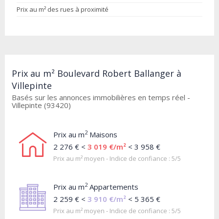
Prix au m² des rues à proximité
Prix au m² Boulevard Robert Ballanger à
Villepinte
Basés sur les annonces immobilières en temps réel -
Villepinte (93420)
2
Prix au m
Maisons
2 276 € <
3 019 €/m²
< 3 958 €
Prix au m² moyen - Indice de confiance : 5/5
2
Prix au m
Appartements
2 259 € <
3 910 €/m²
< 5 365 €
Prix au m² moyen - Indice de confiance : 5/5