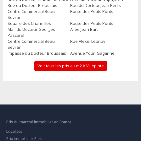
Rue du Docteur Broussais
Rue du Docteur Jean Perlis
Centre Commercial Beau
Route des Petits Ponts
Sevran
Square des Charmilles
Route des Petits Ponts
Mail du Docteur Georges
Allée Jean Bart
Pascarel
Centre Commercial Beau
Rue Alexeï Léonov
Sevran
Impasse du Docteur Broussais
Avenue Youri Gagarine
Voir tous les prix au m2 à Villepinte
Prix du marché immobilier en France
Localités
Prix immobilier Paris