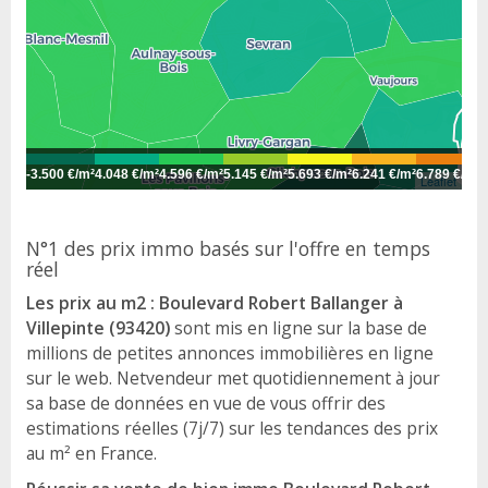
-
3.500 €/m²
4.048 €/m²
4.596 €/m²
5.145 €/m²
5.693 €/m²
6.241 €/m²
6.789 €/m²
7
Leaflet
N°1 des prix immo basés sur l'offre en temps
réel
Les prix au m2 : Boulevard Robert Ballanger à
Villepinte (93420)
sont mis en ligne sur la base de
millions de petites annonces immobilières en ligne
sur le web. Netvendeur met quotidiennement à jour
sa base de données en vue de vous offrir des
estimations réelles (7j/7) sur les tendances des prix
au m² en France.