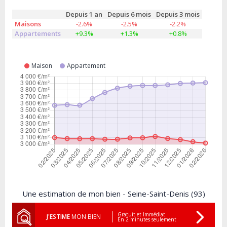
Depuis 1 an
Depuis 6 mois
Depuis 3 mois
Maisons
-2.6%
-2.5%
-2.2%
Appartements
+9.3%
+1.3%
+0.8%
Maison
Appartement
Une estimation de mon bien - Seine-Saint-Denis (93)
Gratuit et Immédiat
J'ESTIME
MON BIEN
En 2 minutes seulement