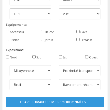
Équipements:
Ascenseur
Balcon
Cave
Piscine
Jardin
Terrasse
Expositions:
Nord
Sud
Est
Ouest
ÉTAPE SUIVANTE : MES COORDONNÉES →