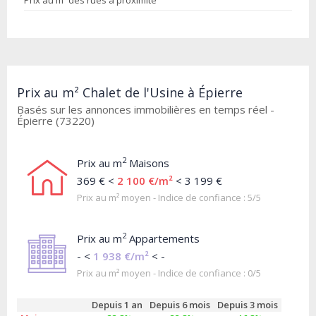
Prix au m² des rues à proximité
Prix au m² Chalet de l'Usine à Épierre
Basés sur les annonces immobilières en temps réel -
Épierre (73220)
2
Prix au m
Maisons
369 € <
2 100 €/m²
< 3 199 €
Prix au m² moyen - Indice de confiance : 5/5
2
Prix au m
Appartements
- <
1 938 €/m²
< -
Prix au m² moyen - Indice de confiance : 0/5
Depuis 1 an
Depuis 6 mois
Depuis 3 mois