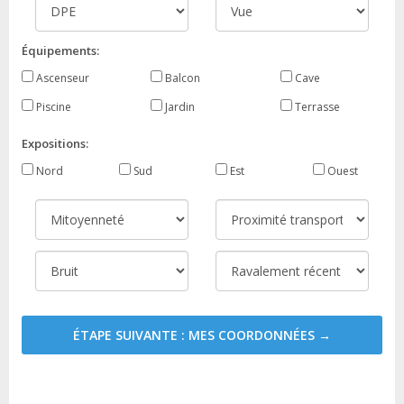
Équipements:
Ascenseur
Balcon
Cave
Piscine
Jardin
Terrasse
Expositions:
Nord
Sud
Est
Ouest
ÉTAPE SUIVANTE : MES COORDONNÉES →