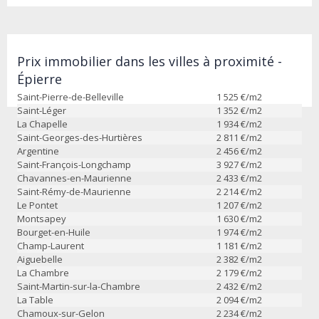
Prix immobilier dans les villes à proximité -
Épierre
Saint-Pierre-de-Belleville
1 525
€/m2
Saint-Léger
1 352
€/m2
La Chapelle
1 934
€/m2
Saint-Georges-des-Hurtières
2 811
€/m2
Argentine
2 456
€/m2
Saint-François-Longchamp
3 927
€/m2
Chavannes-en-Maurienne
2 433
€/m2
Saint-Rémy-de-Maurienne
2 214
€/m2
Le Pontet
1 207
€/m2
Montsapey
1 630
€/m2
Bourget-en-Huile
1 974
€/m2
Champ-Laurent
1 181
€/m2
Aiguebelle
2 382
€/m2
La Chambre
2 179
€/m2
Saint-Martin-sur-la-Chambre
2 432
€/m2
La Table
2 094
€/m2
Chamoux-sur-Gelon
2 234
€/m2