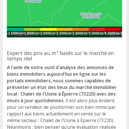
-
1.500€/m²
1.800€/m²
2.000€/m²
2.500€/m²
2.800€/m²
3.500€/m²
6.500€/m²
10.0
Leaflet
Expert des prix au m² basés sur le marché en
temps réel
A l'aide de notre outil d'analyse des annonces de
biens immobiliers aujourd'hui en ligne sur les
portails immobiliers, nous sommes capables de
présenter un état des lieux du marché immobilier
local : Chalet de l'Usine à Épierre (73220) avec des
mises à jour quotidiennes
. Il est alors plus évident
pour un vendeur de positionner son bien immo par
rapport aux biens actuellement en vente sur le
même secteur : Chalet de l'Usine à Épierre (73220).
Néanmoins : bien penser qu'une évaluation réalisée