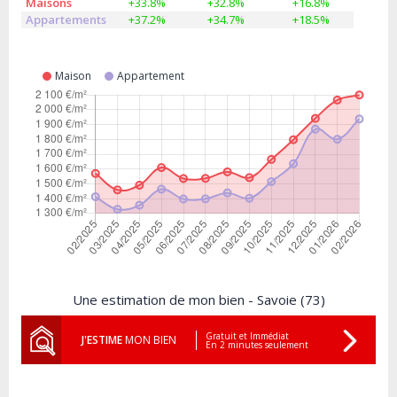
Maisons
+33.8%
+32.8%
+16.8%
Appartements
+37.2%
+34.7%
+18.5%
Maison
Appartement
Une estimation de mon bien - Savoie (73)
Gratuit et Immédiat
J'ESTIME
MON BIEN
En 2 minutes seulement