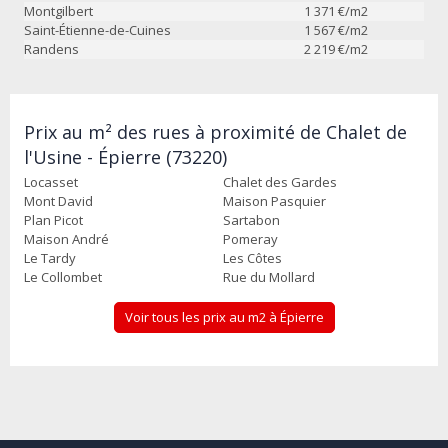
Montgilbert
1 371
€/m2
Saint-Étienne-de-Cuines
1 567
€/m2
Randens
2 219
€/m2
Prix au m² des rues à proximité de Chalet de
l'Usine - Épierre (73220)
Locasset
Chalet des Gardes
Mont David
Maison Pasquier
Plan Picot
Sartabon
Maison André
Pomeray
Le Tardy
Les Côtes
Le Collombet
Rue du Mollard
Voir tous les prix au m2 à Épierre