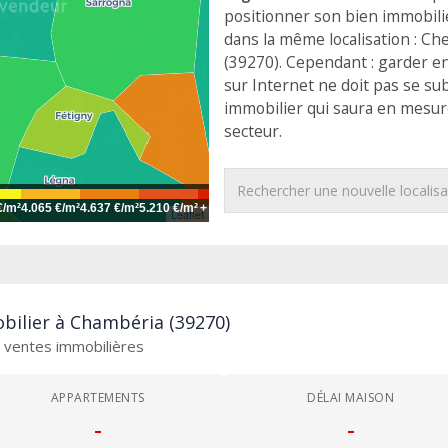
positionner son bien immobili
dans la même localisation : Ch
(39270). Cependant : garder en
sur Internet ne doit pas se sub
immobilier qui saura en mesure
secteur.
€/m²
4.065 €/m²
4.637 €/m²
5.210 €/m²
+
Leaflet
bilier à Chambéria (39270)
es ventes immobilières
APPARTEMENTS
DÉLAI MAISON
-
-