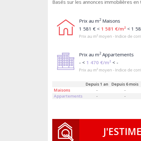
Basés sur les annonces immobilières en
2
Prix au m
Maisons
1 581 € <
1 581 €/m²
< 1 58
Prix au m² moyen - Indice de conf
2
Prix au m
Appartements
- <
1 470 €/m²
< -
Prix au m² moyen - Indice de conf
Depuis 1 an
Depuis 6 mois
Maisons
-
-
Appartements
-
-
J'ESTIM