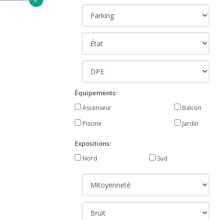
Équipements:
Ascenseur
Balcon
Piscine
Jardin
Expositions:
Nord
Sud