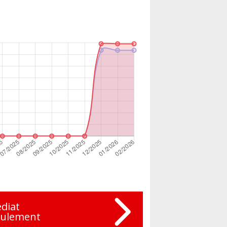
diat
eulement