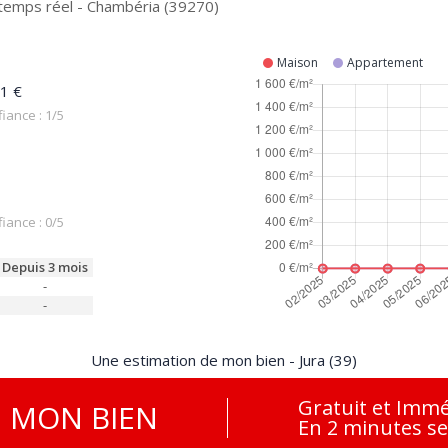
 temps réel - Chambéria (39270)
Maison
Appartement
1 €
iance : 1/5
iance : 0/5
Depuis 3 mois
-
-
Une estimation de mon bien - Jura (39)
Gratuit et Immé
E
MON BIEN
En 2 minutes s