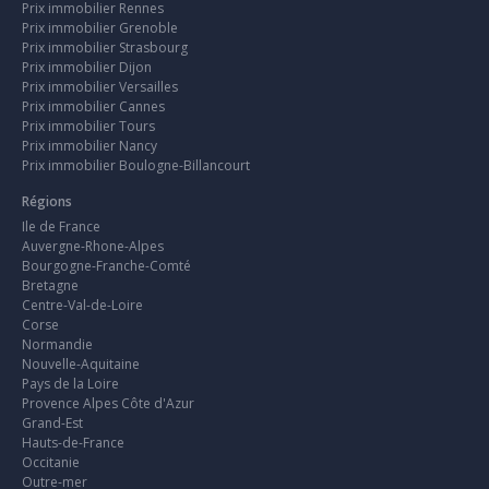
Prix immobilier Rennes
Prix immobilier Grenoble
Prix immobilier Strasbourg
Prix immobilier Dijon
Prix immobilier Versailles
Prix immobilier Cannes
Prix immobilier Tours
Prix immobilier Nancy
Prix immobilier Boulogne-Billancourt
Régions
Ile de France
Auvergne-Rhone-Alpes
Bourgogne-Franche-Comté
Bretagne
Centre-Val-de-Loire
Corse
Normandie
Nouvelle-Aquitaine
Pays de la Loire
Provence Alpes Côte d'Azur
Grand-Est
Hauts-de-France
Occitanie
Outre-mer