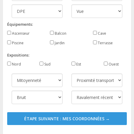
Équipements:
Ascenseur
Balcon
Cave
Piscine
Jardin
Terrasse
Expositions:
Nord
Sud
Est
Ouest
ÉTAPE SUIVANTE : MES COORDONNÉES →