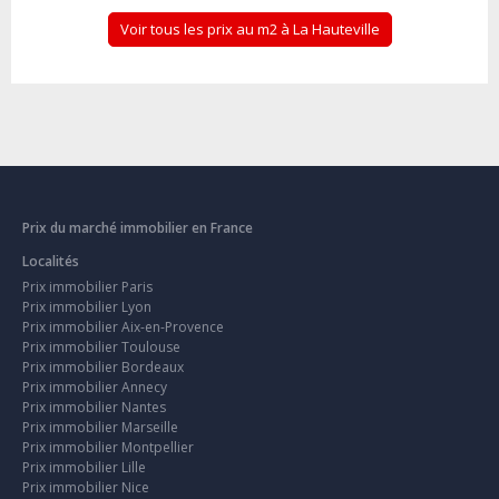
Voir tous les prix au m2 à La Hauteville
Prix du marché immobilier en France
Localités
Prix immobilier Paris
Prix immobilier Lyon
Prix immobilier Aix-en-Provence
Prix immobilier Toulouse
Prix immobilier Bordeaux
Prix immobilier Annecy
Prix immobilier Nantes
Prix immobilier Marseille
Prix immobilier Montpellier
Prix immobilier Lille
Prix immobilier Nice