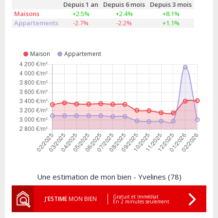
Depuis 1 an
Depuis 6 mois
Depuis 3 mois
Maisons
+2.5%
+2.4%
+8.1%
Appartements
-2.7%
-2.2%
+1.1%
Maison
Appartement
Une estimation de mon bien - Yvelines (78)
Gratuit et Immédiat
J'ESTIME
MON BIEN
En 2 minutes seulement