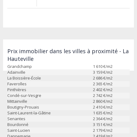
Prix immobilier dans les villes à proximité - La
Hauteville
Grandchamp
1 610
€/m2
Adainville
3 159
€/m2
La Boissière-École
2 686
€/m2
Faverolles
2 365
€/m2
Pinthières
2 402
€/m2
Condé-sur-Vesgre
2 742
€/m2
Mittainville
2 860
€/m2
Boutigny-Prouais
2 410
€/m2
Saint-Laurent-la-Gâtine
1 635
€/m2
Senantes
2 364
€/m2
Bourdonné
3 151
€/m2
Saint-Lucien
2 179
€/m2
Dannemarie
2 419
€/m2