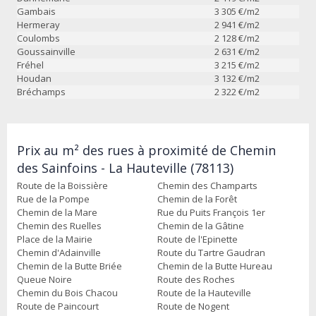
Gambais
3 305
€/m2
Hermeray
2 941
€/m2
Coulombs
2 128
€/m2
Goussainville
2 631
€/m2
Fréhel
3 215
€/m2
Houdan
3 132
€/m2
Bréchamps
2 322
€/m2
Prix au m² des rues à proximité de Chemin
des Sainfoins - La Hauteville (78113)
Route de la Boissière
Chemin des Champarts
Rue de la Pompe
Chemin de la Forêt
Chemin de la Mare
Rue du Puits François 1er
Chemin des Ruelles
Chemin de la Gâtine
Place de la Mairie
Route de l'Epinette
Chemin d'Adainville
Route du Tartre Gaudran
Chemin de la Butte Briée
Chemin de la Butte Hureau
Queue Noire
Route des Roches
Chemin du Bois Chacou
Route de la Hauteville
Route de Paincourt
Route de Nogent