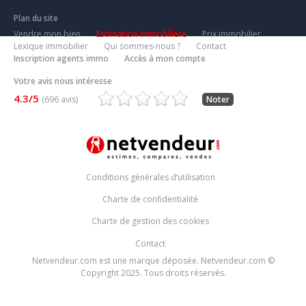
Plan du site
Vendre mon bien
Estimation Immobiliere
Prix immobilier
Lexique immobilier
Qui sommes-nous ?
Contact
Inscription agents immo
Accès à mon compte
Votre avis nous intéresse
4.3/5
(696 avis)
Noter
Conditions générales d’utilisation
Charte de confidentialité
Charte de gestion des cookies
Contact
Netvendeur.com est une marque déposée. Netvendeur.com ©
Copyright 2025. Tous droits réservés.