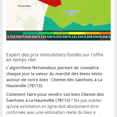
-
2.310 €/m²
3.018 €/m²
3.725 €/m²
4.433 €/m²
5.141 €/m²
5.849 €/m²
6.556 €/m²
7
Leaflet
Expert des prix immobiliers fondés sur l'offre
en temps réel
L'algorithme Netvendeur permet de connaître
chaque jour la valeur du marché des biens immo
autour de votre bien : Chemin des Sainfoins à La
Hauteville (78113)
.
Comment faire pour vendre son bien Chemin des
Sainfoins à La Hauteville (78113)
? Ne pas oublier
qu'une estimation en ligne doit absolument être
confirmée avec une estimation réelle du bien à