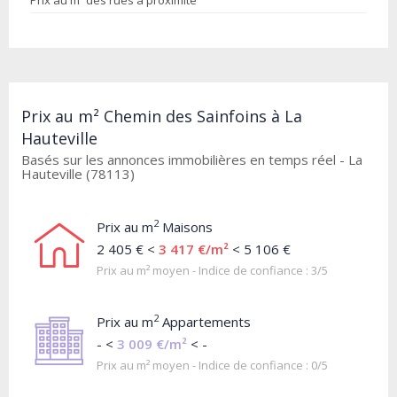
Prix au m² des rues à proximité
Prix au m² Chemin des Sainfoins à La
Hauteville
Basés sur les annonces immobilières en temps réel - La
Hauteville (78113)
2
Prix au m
Maisons
2 405 € <
3 417 €/m²
< 5 106 €
Prix au m² moyen - Indice de confiance : 3/5
2
Prix au m
Appartements
- <
3 009 €/m²
< -
Prix au m² moyen - Indice de confiance : 0/5