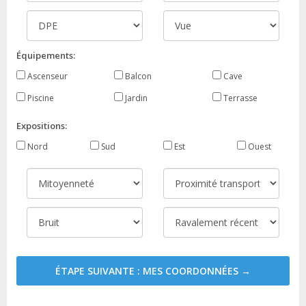
Équipements:
Ascenseur
Balcon
Cave
Piscine
Jardin
Terrasse
Expositions:
Nord
Sud
Est
Ouest
ÉTAPE SUIVANTE : MES COORDONNÉES →