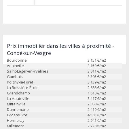
Prix immobilier dans les villes à proximité -
Condé-sur-Vesgre
Bourdonné
3 151
€/m2
Adainville
3 159
€/m2
Saint-Léger-en-Yvelines
3 011
€/m2
Gambais
3 305
€/m2
Poigny-la-Forêt
3 139
€/m2
La Boissière-École
2 686
€/m2
Grandchamp
1 610
€/m2
La Hauteville
3 417
€/m2
Mittainville
2 860
€/m2
Dannemarie
2 419
€/m2
Grosrouvre
4 565
€/m2
Hermeray
2 941
€/m2
Millemont
2 728
€/m2