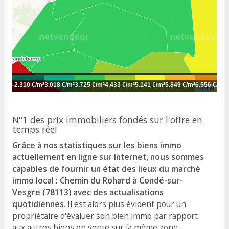
-
2.310 €/m²
3.018 €/m²
3.725 €/m²
4.433 €/m²
5.141 €/m²
5.849 €/m²
6.556 €/m²
7
Leaflet
N°1 des prix immobiliers fondés sur l'offre en
temps réel
Grâce à nos statistiques sur les biens immo
actuellement en ligne sur Internet, nous sommes
capables de fournir un état des lieux du marché
immo local : Chemin du Rohard à Condé-sur-
Vesgre (78113) avec des actualisations
quotidiennes
. Il est alors plus évident pour un
propriétaire d'évaluer son bien immo par rapport
aux autres biens en vente sur la même zone