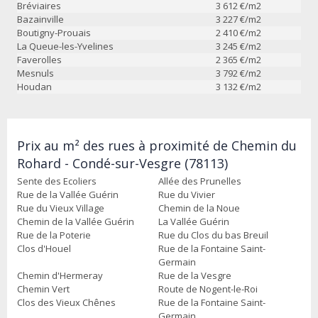
Bréviaires
3 612
€/m2
Bazainville
3 227
€/m2
Boutigny-Prouais
2 410
€/m2
La Queue-les-Yvelines
3 245
€/m2
Faverolles
2 365
€/m2
Mesnuls
3 792
€/m2
Houdan
3 132
€/m2
Prix au m² des rues à proximité de Chemin du
Rohard - Condé-sur-Vesgre (78113)
Sente des Ecoliers
Allée des Prunelles
Rue de la Vallée Guérin
Rue du Vivier
Rue du Vieux Village
Chemin de la Noue
Chemin de la Vallée Guérin
La Vallée Guérin
Rue de la Poterie
Rue du Clos du bas Breuil
Clos d'Houel
Rue de la Fontaine Saint-
Germain
Chemin d'Hermeray
Rue de la Vesgre
Chemin Vert
Route de Nogent-le-Roi
Clos des Vieux Chênes
Rue de la Fontaine Saint-
Germain