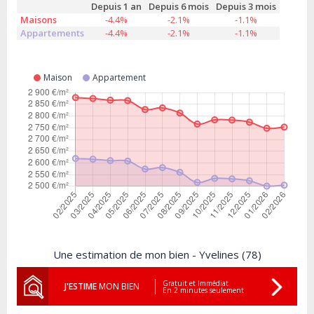
Depuis 1 an
Depuis 6 mois
Depuis 3 mois
Maisons
-4.4%
-2.1%
-1.1%
Appartements
-4.4%
-2.1%
-1.1%
Maison
Appartement
Une estimation de mon bien - Yvelines (78)
Gratuit et Immédiat
J'ESTIME
MON BIEN
En 2 minutes seulement