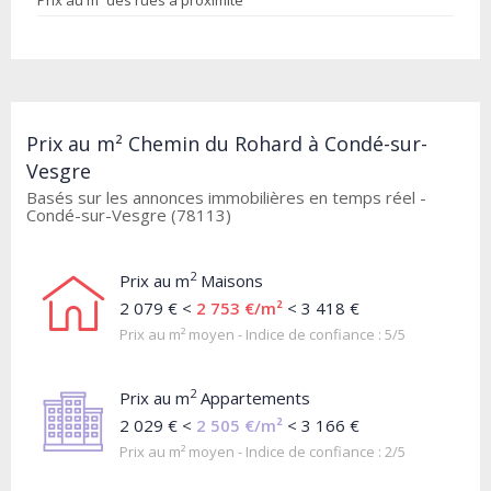
Prix au m² des rues à proximité
Prix au m² Chemin du Rohard à Condé-sur-
Vesgre
Basés sur les annonces immobilières en temps réel -
Condé-sur-Vesgre (78113)
2
Prix au m
Maisons
2 079 € <
2 753 €/m²
< 3 418 €
Prix au m² moyen - Indice de confiance : 5/5
2
Prix au m
Appartements
2 029 € <
2 505 €/m²
< 3 166 €
Prix au m² moyen - Indice de confiance : 2/5