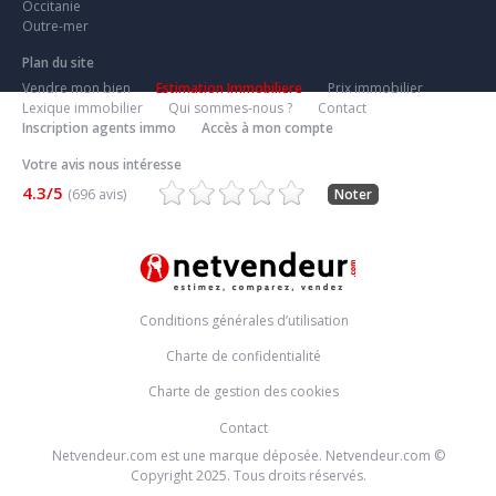
Occitanie
Outre-mer
Plan du site
Vendre mon bien
Estimation Immobiliere
Prix immobilier
Lexique immobilier
Qui sommes-nous ?
Contact
Inscription agents immo
Accès à mon compte
Votre avis nous intéresse
4.3/5
(696 avis)
Noter
Conditions générales d’utilisation
Charte de confidentialité
Charte de gestion des cookies
Contact
Netvendeur.com est une marque déposée. Netvendeur.com ©
Copyright 2025. Tous droits réservés.