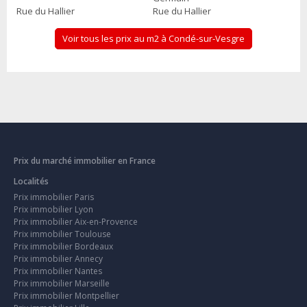
Rue du Hallier
Rue du Hallier
Voir tous les prix au m2 à Condé-sur-Vesgre
Prix du marché immobilier en France
Localités
Prix immobilier Paris
Prix immobilier Lyon
Prix immobilier Aix-en-Provence
Prix immobilier Toulouse
Prix immobilier Bordeaux
Prix immobilier Annecy
Prix immobilier Nantes
Prix immobilier Marseille
Prix immobilier Montpellier