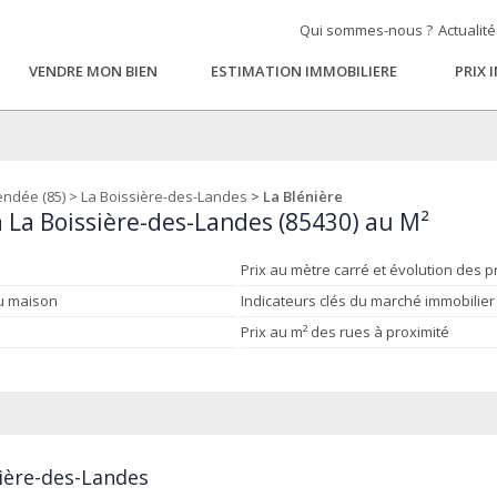
Qui sommes-nous ?
Actualit
VENDRE MON BIEN
ESTIMATION IMMOBILIERE
PRIX 
endée (85)
>
La Boissière-des-Landes
> La Blénière
à La Boissière-des-Landes (85430) au M²
Prix au mètre carré et évolution des p
ou maison
Indicateurs clés du marché immobilier
Prix au m² des rues à proximité
sière-des-Landes