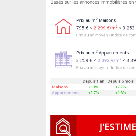
Basés sur les annonces immobilières en
2
Prix au m
Maisons
795 € <
2 299 €/m²
< 3 253
Prix au m² moyen - Indice de conf
2
Prix au m
Appartements
3 259 € <
2 092 €/m²
< 3 39
Prix au m² moyen - Indice de conf
Depuis 1 an
Depuis 6 mois
Maisons
+13%
+7.7%
Appartements
+3.7%
+1.8%
J'ESTIM