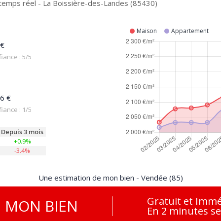
 temps réel - La Boissière-des-Landes (85430)
Maison
Appartement
 €
iance : 5/5
6 €
iance : 1/5
Depuis 3 mois
+0.9%
-3.4%
Une estimation de mon bien - Vendée (85)
Gratuit et Immé
E
MON BIEN
En 2 minutes s