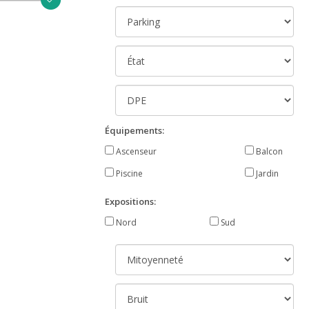
Équipements:
Ascenseur
Balcon
Piscine
Jardin
Expositions:
Nord
Sud