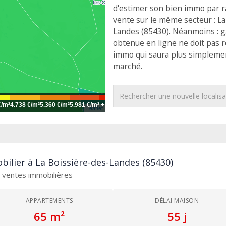
d'estimer son bien immo par r
vente sur le même secteur : La
Landes (85430). Néanmoins : g
obtenue en ligne ne doit pas r
immo qui saura plus simplemen
marché.
€/m²
4.738 €/m²
5.360 €/m²
5.981 €/m²
+
Leaflet
ilier à La Boissière-des-Landes (85430)
es ventes immobilières
APPARTEMENTS
DÉLAI MAISON
65 m²
55 j