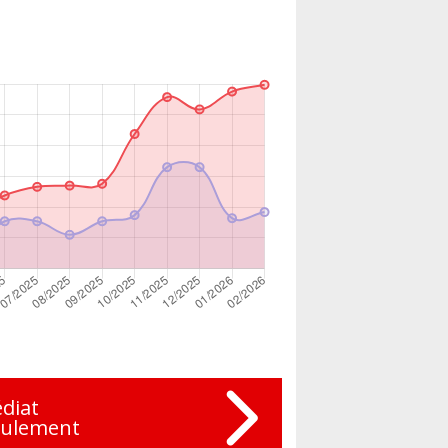
diat
eulement