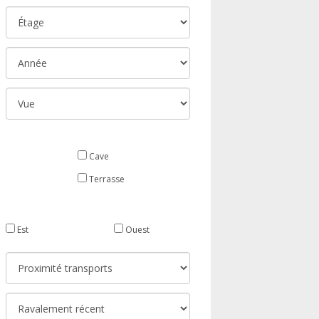
Cave
Terrasse
Est
Ouest