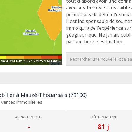
tout d'abord avoir une conn
avec ses forces et ses faible
permet pas de définir l'estima
Il est indispensable de soume
immo qui a de l'expérience sur
géographique. Ne jamais oubl
par une bonne estimation.
€/m²
4.214 €/m²
4.824 €/m²
5.434 €/m²
+
Leaflet
bilier à Mauzé-Thouarsais (79100)
es ventes immobilières
APPARTEMENTS
DÉLAI MAISON
-
81 j