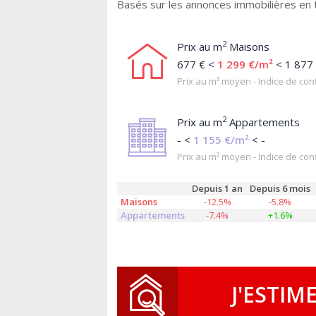
Basés sur les annonces immobilières en
2
Prix au m
Maisons
677 € <
1 299 €/m²
< 1 877
Prix au m² moyen - Indice de conf
2
Prix au m
Appartements
- <
1 155 €/m²
< -
Prix au m² moyen - Indice de conf
Depuis 1 an
Depuis 6 mois
Maisons
-12.5%
-5.8%
Appartements
-7.4%
+1.6%
J'ESTIM