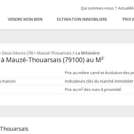
Qui sommes-nous ?
Actualit
VENDRE MON BIEN
ESTIMATION IMMOBILIERE
PRIX 
>
Deux-Sèvres (79)
>
Mauzé-Thouarsais
> La Milonière
e à Mauzé-Thouarsais (79100) au M²
Prix au mètre carré et évolution des p
ou maison
Indicateurs clés du marché immobilier
Prix au m² des rues à proximité
-Thouarsais