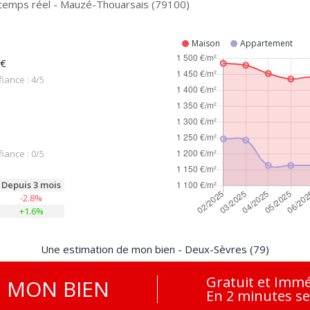
 temps réel - Mauzé-Thouarsais (79100)
Maison
Appartement
 €
iance : 4/5
iance : 0/5
Depuis 3 mois
-2.8%
+1.6%
Une estimation de mon bien - Deux-Sèvres (79)
Gratuit et Immé
E
MON BIEN
En 2 minutes s