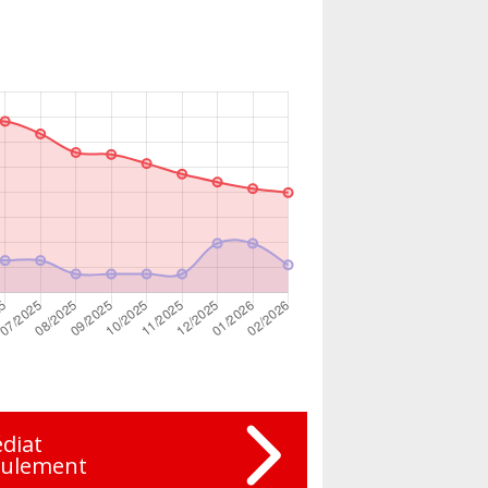
diat
eulement