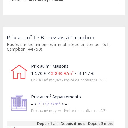
Prix au m² des rues à proximité
Prix au m² Le Broussais à Campbon
Basés sur les annonces immobilières en temps réel -
Campbon (44750)
2
Prix au m
Maisons
1 570 € <
2 240 €/m²
< 3 117 €
Prix au m² moyen - Indice de confiance : 5/5
2
Prix au m
Appartements
- <
2 037 €/m²
< -
Prix au m² moyen - Indice de confiance : 0/5
Depuis 1 an
Depuis 6 mois
Depuis 3 mois