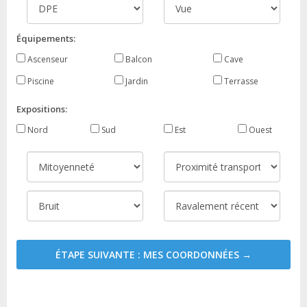
Équipements:
Ascenseur
Balcon
Cave
Piscine
Jardin
Terrasse
Expositions:
Nord
Sud
Est
Ouest
ÉTAPE SUIVANTE : MES COORDONNÉES →