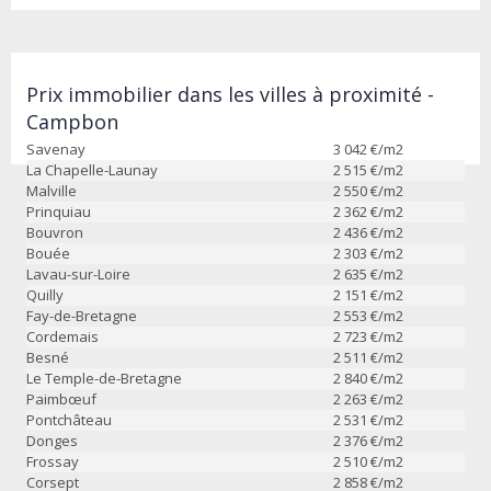
Prix immobilier dans les villes à proximité -
Campbon
Savenay
3 042
€/m2
La Chapelle-Launay
2 515
€/m2
Malville
2 550
€/m2
Prinquiau
2 362
€/m2
Bouvron
2 436
€/m2
Bouée
2 303
€/m2
Lavau-sur-Loire
2 635
€/m2
Quilly
2 151
€/m2
Fay-de-Bretagne
2 553
€/m2
Cordemais
2 723
€/m2
Besné
2 511
€/m2
Le Temple-de-Bretagne
2 840
€/m2
Paimbœuf
2 263
€/m2
Pontchâteau
2 531
€/m2
Donges
2 376
€/m2
Frossay
2 510
€/m2
Corsept
2 858
€/m2