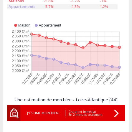
Maisons
-5.6%
-1.2%
-1%
Appartements
-5.7%
-1.3%
-1.2%
Maison
Appartement
Une estimation de mon bien - Loire-Atlantique (44)
Gratuit et Immédiat
J'ESTIME
MON BIEN
En 2 minutes seulement