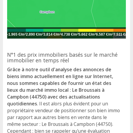
-
1.965 €/m²
2.890 €/m²
3.814 €/m²
4.738 €/m²
5.662 €/m²
6.587 €/m²
7.511 €/m²
8
Leaflet
N°1 des prix immobiliers basés sur le marché
immobilier en temps réel
Grâce à notre outil d'analyse des annonces de
biens immo actuellement en ligne sur Internet,
nous sommes capables de fournir un état des
lieux du marché immo local : Le Broussais à
Campbon (44750) avec des actualisations
quotidiennes
. Il est alors plus évident pour un
propriétaire vendeur de positionner son bien immo
par rapport aux autres biens en vente dans le
même secteur : Le Broussais à Campbon (44750).
Cependant : bien se rappeler qu'une évaluation