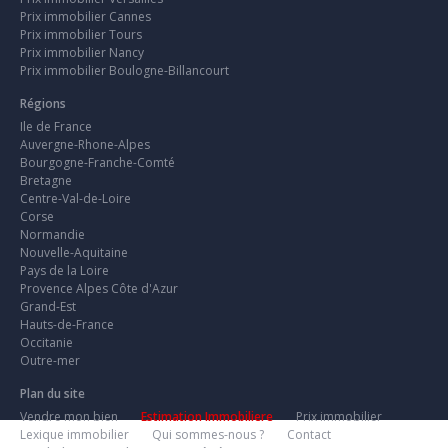
Prix immobilier Cannes
Prix immobilier Tours
Prix immobilier Nancy
Prix immobilier Boulogne-Billancourt
Régions
Ile de France
Auvergne-Rhone-Alpes
Bourgogne-Franche-Comté
Bretagne
Centre-Val-de-Loire
Corse
Normandie
Nouvelle-Aquitaine
Pays de la Loire
Provence Alpes Côte d'Azur
Grand-Est
Hauts-de-France
Occitanie
Outre-mer
Plan du site
Vendre mon bien
Estimation Immobiliere
Prix immobilier
Lexique immobilier
Qui sommes-nous ?
Contact