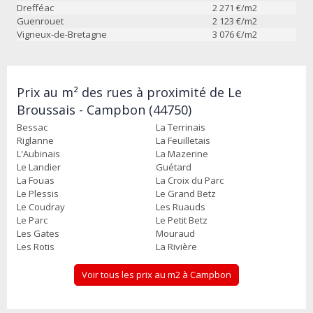
Drefféac
2 271
€/m2
Guenrouet
2 123
€/m2
Vigneux-de-Bretagne
3 076
€/m2
Prix au m² des rues à proximité de Le
Broussais - Campbon (44750)
Bessac
La Terrinais
Riglanne
La Feuilletais
L'Aubinais
La Mazerine
Le Landier
Guétard
La Fouas
La Croix du Parc
Le Plessis
Le Grand Betz
Le Coudray
Les Ruauds
Le Parc
Le Petit Betz
Les Gates
Mouraud
Les Rotis
La Rivière
Voir tous les prix au m2 à Campbon