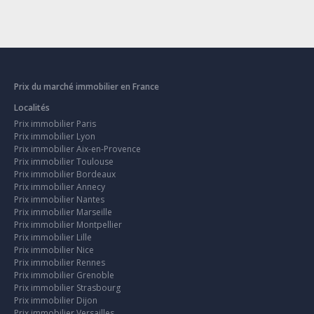
Prix du marché immobilier en France
Localités
Prix immobilier Paris
Prix immobilier Lyon
Prix immobilier Aix-en-Provence
Prix immobilier Toulouse
Prix immobilier Bordeaux
Prix immobilier Annecy
Prix immobilier Nantes
Prix immobilier Marseille
Prix immobilier Montpellier
Prix immobilier Lille
Prix immobilier Nice
Prix immobilier Rennes
Prix immobilier Grenoble
Prix immobilier Strasbourg
Prix immobilier Dijon
Prix immobilier Versailles