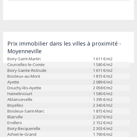
Prix immobilier dans les villes à proximité -
Moyenneville
Boiry-Saint-Martin
1 611
€/m2
Courcelles-le-Comte
1 580
€/m2
Boiry-Sainte-Rictrude
1 611
€/m2
Boisleux-au-Mont
1 815
€/m2
Ayette
2 089
€/m2
Douchy-lès-Ayette
2 058
€/m2
Hamelincourt
1 580
€/m2
Ablainzevelle
1 395
€/m2
Boyelles
2 340
€/m2
Boisleux-Saint-Marc
1 815
€/m2
Blairville
2 207
€/m2
Ervillers
2 152
€/m2
Boiry-Becquerelle
2 303
€/m2
Achiet-le-Grand
1 790
€/m2