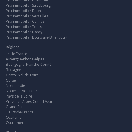
Prix immobilier Grenoble
Prix immobilier Strasbourg
Prix immobilier Dijon
Prix immobilier Versailles
Prix immobilier Cannes
Prix immobilier Tours
Prix immobilier Nancy
Prix immobilier Boulogne-Billancourt
Régions
Ile de France
Auvergne-Rhone-Alpes
Bourgogne-Franche-Comté
Bretagne
Centre-Val-de-Loire
Corse
Normandie
Nouvelle-Aquitaine
Pays de la Loire
Provence Alpes Côte d'Azur
Grand-Est
Hauts-de-France
Occitanie
Outre-mer