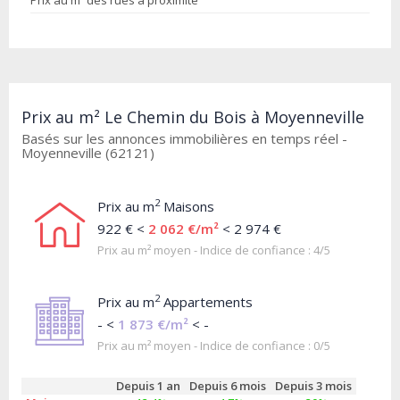
Prix au m² des rues à proximité
Prix au m² Le Chemin du Bois à Moyenneville
Basés sur les annonces immobilières en temps réel -
Moyenneville (62121)
2
Prix au m
Maisons
922 € <
2 062 €/m²
< 2 974 €
Prix au m² moyen - Indice de confiance : 4/5
2
Prix au m
Appartements
- <
1 873 €/m²
< -
Prix au m² moyen - Indice de confiance : 0/5
Depuis 1 an
Depuis 6 mois
Depuis 3 mois