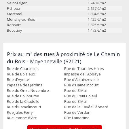
Saint-Léger
1 740
€/m2
Ficheux
2 127
€/m2
Mercatel
1 894
€/m2
Monchy-au-Bois
1 425
€/m2
Ransart
1 825
€/m2
Bucquoy
1 472
€/m2
Prix au m² des rues à proximité de Le Chemin
du Bois - Moyenneville (62121)
Rue de Courcelles
Rue du Tour des Haies
Rue de Boisleux
Impasse de l'Abbaye
Rue d'Ayette
Rue d'Ablainzevelle
Impasse des Jardins
Rue d'Hamelincourt
Rue du Onze Novembre
Rue du 8 Mai
Rue de Poilbourse
Rue du Petit Cojeul
Rue de la Citadelle
Rue du 8 Mai
Rue d'Hamelincourt
Rue de la Cavée Léonard
Rue Jules Ferry
Rue de Verdun
Rue Jeanne d'Arc
Rue Lamartine