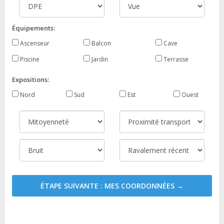
Équipements:
Ascenseur
Balcon
Cave
Piscine
Jardin
Terrasse
Expositions:
Nord
Sud
Est
Ouest
ÉTAPE SUIVANTE : MES COORDONNÉES →