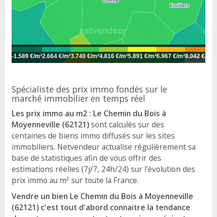
-
1.589 €/m²
2.664 €/m²
3.740 €/m²
4.816 €/m²
5.891 €/m²
6.967 €/m²
8.042 €/m²
9
Leaflet
Spécialiste des prix immo fondés sur le
marché immobilier en temps réel
Les prix immo au m2 : Le Chemin du Bois à
Moyenneville (62121)
sont calculés sur des
centaines de biens immo diffusés sur les sites
immobiliers. Netvendeur actualise régulièrement sa
base de statistiques afin de vous offrir des
estimations réelles (7j/7, 24h/24) sur l'évolution des
prix immo au m² sur toute la France.
Vendre un bien Le Chemin du Bois à Moyenneville
(62121) c'est tout d'abord connaitre la tendance