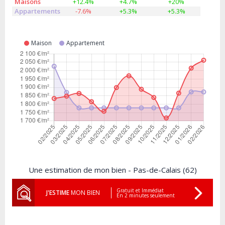
Maisons
+12.4%
+4.7%
+20%
Appartements
-7.6%
+5.3%
+5.3%
Maison
Appartement
Une estimation de mon bien - Pas-de-Calais (62)
Gratuit et Immédiat
J'ESTIME
MON BIEN
En 2 minutes seulement