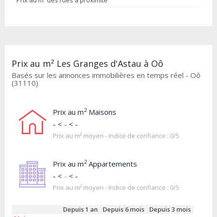
Prix au m² des rues à proximité
Prix au m² Les Granges d'Astau à Oô
Basés sur les annonces immobilières en temps réel - Oô
(31110)
2
Prix au m
Maisons
- <
-
< -
Prix au m² moyen - Indice de confiance : 0/5
2
Prix au m
Appartements
- <
-
< -
Prix au m² moyen - Indice de confiance : 0/5
Depuis 1 an
Depuis 6 mois
Depuis 3 mois