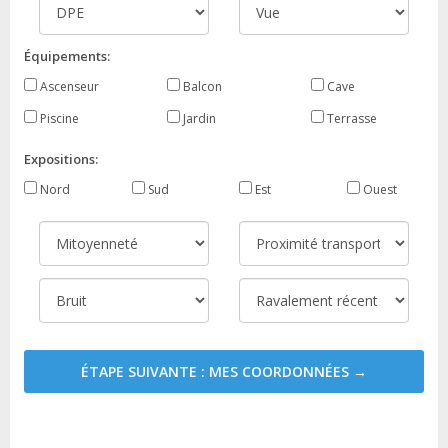
Équipements:
Ascenseur
Balcon
Cave
Piscine
Jardin
Terrasse
Expositions:
Nord
Sud
Est
Ouest
ÉTAPE SUIVANTE : MES COORDONNÉES →