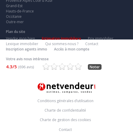
Provence Alpes Côte d'Azur
Grand-Est
Hauts-de-France
Occitanie
Outre-mer
Plan du site
Vendre mon bien
Estimation Immobiliere
Prix immobilier
Lexique immobilier
Qui sommes-nous ?
Contact
Inscription agents immo
Accès à mon compte
Votre avis nous intéresse
4.3/5
(696 avis)
Noter
Conditions générales d’utilisation
Charte de confidentialité
Charte de gestion des cookies
Contact