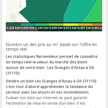
-
1.416 €/m²
1.830 €/m²
2.244 €/m²
2.659 €/m²
3.073 €/m²
3.487 €/m²
3.901 €/m²
4
Leaflet
Numéro un des prix au m² basés sur l'offre en
temps réel
Les statistiques Netvendeur permet de connaître
en temps réel la valeur du marché des biens
autour de votre bien : Les Granges d'Astau à Oô
(31110)
.
Vendre un bien Les Granges d'Astau à Oô (31110)
c'est tout d'abord appréhender la tendance du
secteur avec ses atouts et ses inconvénients
.
Evaluer son bien sur internet ne peut garantir
l'estimation de mise en vente d'un bien. Il est