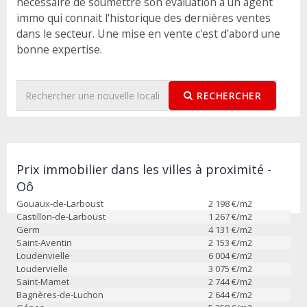
nécessaire de soumettre son évaluation à un agent
immo qui connait l'historique des dernières ventes
dans le secteur. Une mise en vente c'est d'abord une
bonne expertise.
RECHERCHER
Prix immobilier dans les villes à proximité -
Oô
Gouaux-de-Larboust
2 198
€/m2
Castillon-de-Larboust
1 267
€/m2
Germ
4 131
€/m2
Saint-Aventin
2 153
€/m2
Loudenvielle
6 004
€/m2
Loudervielle
3 075
€/m2
Saint-Mamet
2 744
€/m2
Bagnères-de-Luchon
2 644
€/m2