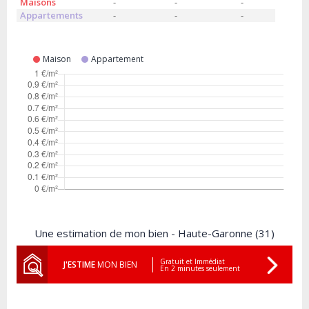
Maisons
-
-
-
Appartements
-
-
-
Maison
Appartement
Une estimation de mon bien - Haute-Garonne (31)
Gratuit et Immédiat
J'ESTIME
MON BIEN
En 2 minutes seulement