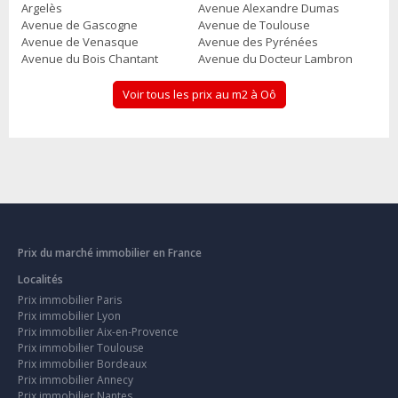
Argelès
Avenue Alexandre Dumas
Avenue de Gascogne
Avenue de Toulouse
Avenue de Venasque
Avenue des Pyrénées
Avenue du Bois Chantant
Avenue du Docteur Lambron
Voir tous les prix au m2 à Oô
Prix du marché immobilier en France
Localités
Prix immobilier Paris
Prix immobilier Lyon
Prix immobilier Aix-en-Provence
Prix immobilier Toulouse
Prix immobilier Bordeaux
Prix immobilier Annecy
Prix immobilier Nantes