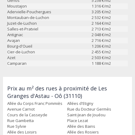
Génos
5 258
€/m2
Moustajon
1 316
€/m2
Adervielle-Pouchergues
3 205
€/m2
Montauban-de-Luchon
2 532
€/m2
Juzet-de-Luchon
2 164
€/m2
Salles-et-Pratviel
2 713
€/m2
Antignac
2 048
€/m2
Avajan
2 716
€/m2
Bourg-d'Oueil
1 206
€/m2
Cier-de-Luchon
2 455
€/m2
Azet
2 503
€/m2
Camparan
1 188
€/m2
Prix au m² des rues à proximité de Les
Granges d'Astau - Oô (31110)
Allée du Corps Franc Pommiès
Allées d'Etigny
Avenue Carnot
Rue du Docteur Germès
Cours de la Casseyde
Saint-Jean de Jouéou
Rue Gambetta
Place Lezat
Rue Sylvie
Allée des Bains
Allée des Loisirs
Allée des Rosiers