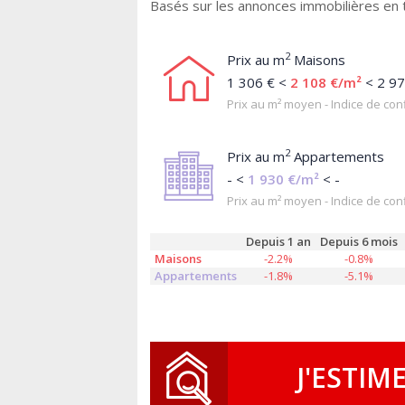
Basés sur les annonces immobilières en 
2
Prix au m
Maisons
1 306 € <
2 108 €/m²
< 2 97
Prix au m² moyen - Indice de conf
2
Prix au m
Appartements
- <
1 930 €/m²
< -
Prix au m² moyen - Indice de conf
Depuis 1 an
Depuis 6 mois
Maisons
-2.2%
-0.8%
Appartements
-1.8%
-5.1%
J'ESTIM