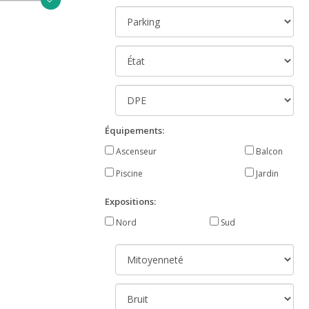
Équipements:
Ascenseur
Balcon
Piscine
Jardin
Expositions:
Nord
Sud