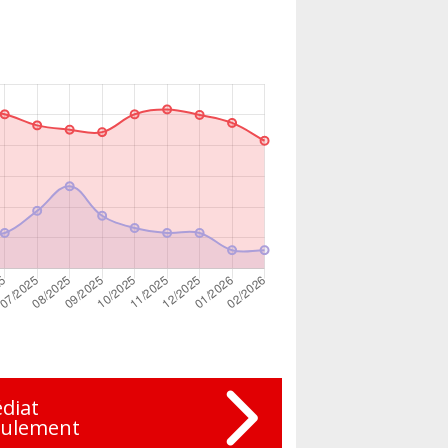
diat
eulement