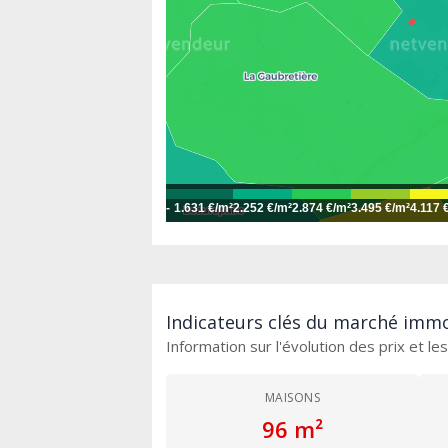
-
1.631 €/m²
2.252 €/m²
2.874 €/m²
3.495 €/m²
4.117 
Indicateurs clés du marché immob
Information sur l'évolution des prix et l
MAISONS
96 m²