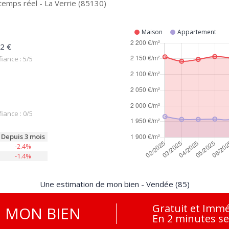
temps réel - La Verrie (85130)
Maison
Appartement
2 €
iance : 5/5
iance : 0/5
Depuis 3 mois
-2.4%
-1.4%
Une estimation de mon bien - Vendée (85)
Gratuit et Immé
E
MON BIEN
En 2 minutes s