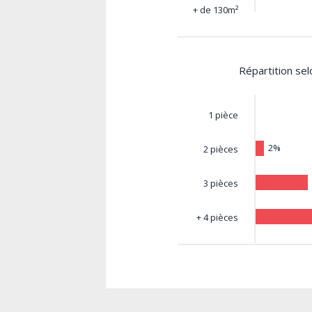
+ de 130m²
Répartition se
1 pièce
2%
2 pièces
3 pièces
+ 4 pièces