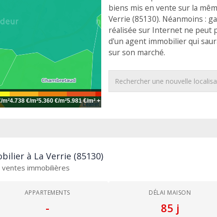
biens mis en vente sur la même
Verrie (85130). Néanmoins : ga
réalisée sur Internet ne peut 
d'un agent immobilier qui sau
sur son marché.
€/m²
4.738 €/m²
5.360 €/m²
5.981 €/m²
+
Leaflet
ilier à La Verrie (85130)
es ventes immobilières
APPARTEMENTS
DÉLAI MAISON
-
85 j