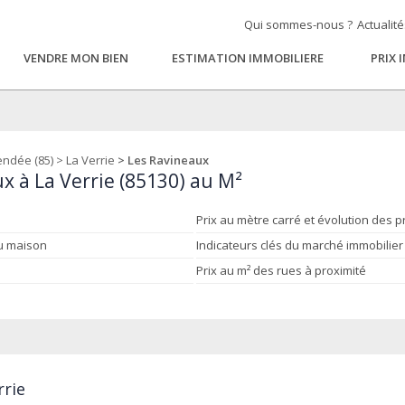
Qui sommes-nous ?
Actualit
VENDRE MON BIEN
ESTIMATION IMMOBILIERE
PRIX 
endée (85)
>
La Verrie
> Les Ravineaux
x à La Verrie (85130) au M²
Prix au mètre carré et évolution des p
ou maison
Indicateurs clés du marché immobilier
Prix au m² des rues à proximité
rrie