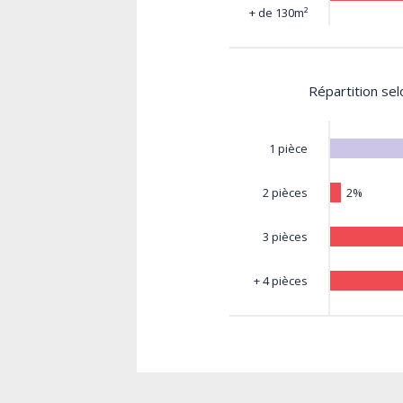
+ de 130m²
Répartition se
1 pièce
2%
2 pièces
3 pièces
+ 4 pièces