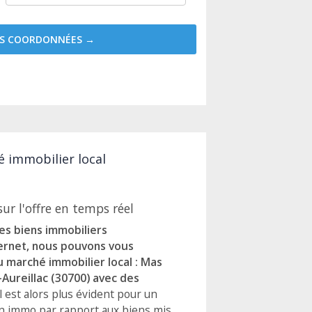
MES COORDONNÉES →
é immobilier local
ur l'offre en temps réel
les biens immobiliers
ternet, nous pouvons vous
u marché immobilier local : Mas
-Aureillac (30700) avec des
 Il est alors plus évident pour un
en immo par rapport aux biens mis