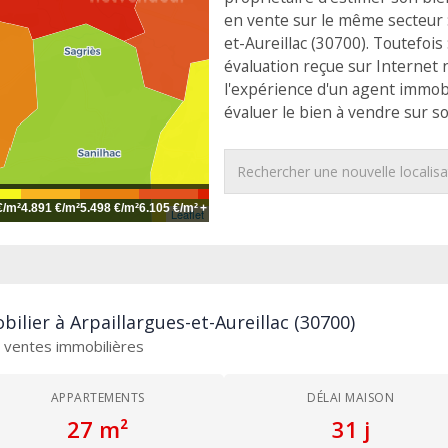
en vente sur le même secteur :
et-Aureillac (30700). Toutefois
évaluation reçue sur Internet 
l'expérience d'un agent immob
évaluer le bien à vendre sur s
€/m²
4.891 €/m²
5.498 €/m²
6.105 €/m²
+
Leaflet
ilier à Arpaillargues-et-Aureillac (30700)
es ventes immobilières
APPARTEMENTS
DÉLAI MAISON
27 m²
31 j