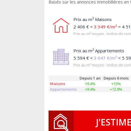
Basés sur les annonces immobilières en t
2
Prix au m
Maisons
2 406 € <
3 349 €/m²
< 4 51
Prix au m² moyen - Indice de conf
2
Prix au m
Appartements
5 594 € <
3 047 €/m²
< 5 59
Prix au m² moyen - Indice de conf
Depuis 1 an
Depuis 6 mois
Maisons
+9.4%
+13%
Appartements
+9.4%
+12.9%
J'ESTIM