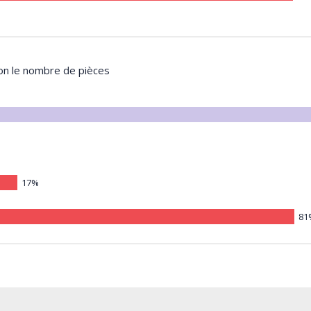
lon le nombre de pièces
17%
81