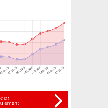
diat
eulement