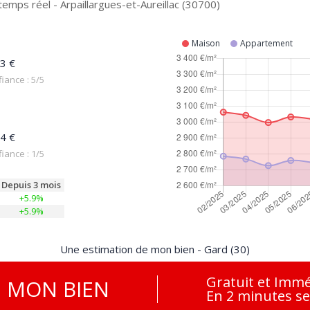
emps réel - Arpaillargues-et-Aureillac (30700)
Maison
Appartement
3 €
iance : 5/5
4 €
iance : 1/5
Depuis 3 mois
+5.9%
+5.9%
Une estimation de mon bien - Gard (30)
Gratuit et Immé
E
MON BIEN
En 2 minutes s