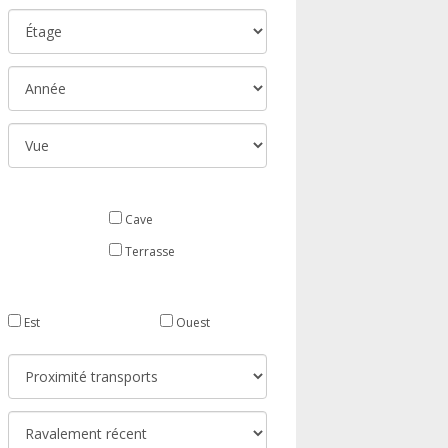
Cave
Terrasse
Est
Ouest