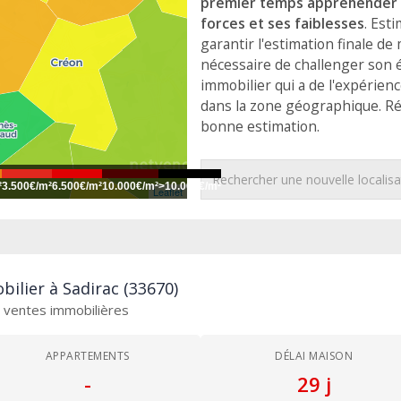
premier temps appréhender 
forces et ses faiblesses
. Est
garantir l'estimation finale de 
nécessaire de challenger son 
immobilier qui a de l'expérien
dans la zone géographique. R
bonne estimation.
²
3.500€/m²
6.500€/m²
10.000€/m²
>10.000€/m²
Leaflet
ilier à Sadirac (33670)
es ventes immobilières
APPARTEMENTS
DÉLAI MAISON
-
29 j