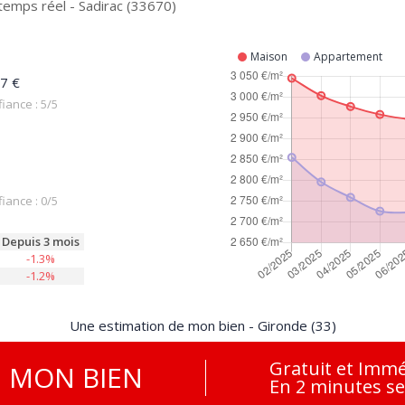
temps réel - Sadirac (33670)
Maison
Appartement
7 €
iance : 5/5
iance : 0/5
Depuis 3 mois
-1.3%
-1.2%
Une estimation de mon bien - Gironde (33)
Gratuit et Immé
E
MON BIEN
En 2 minutes s