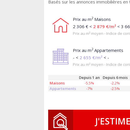
Basés sur les annonces immobilières en 
2
Prix au m
Maisons
2 306 € <
2 879 €/m²
< 3 66
Prix au m² moyen - Indice de conf
2
Prix au m
Appartements
- <
2 655 €/m²
< -
Prix au m² moyen - Indice de conf
Depuis 1 an
Depuis 6 mois
Maisons
-5.5%
-2.2%
Appartements
-7%
-2.5%
J'ESTIM