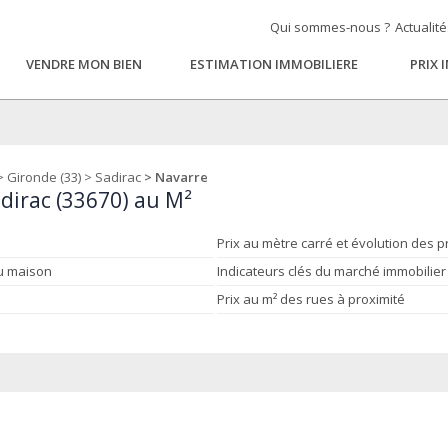
Qui sommes-nous ?
Actualit
VENDRE MON BIEN
ESTIMATION IMMOBILIERE
PRIX 
>
Gironde (33)
>
Sadirac
> Navarre
adirac (33670) au M²
Prix au mètre carré et évolution des p
ou maison
Indicateurs clés du marché immobilier
Prix au m² des rues à proximité