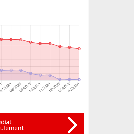
diat
eulement