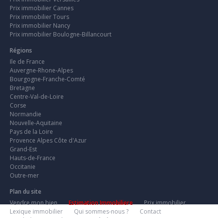
Prix immobilier Cannes
Prix immobilier Tours
Prix immobilier Nancy
Prix immobilier Boulogne-Billancourt
Régions
Ile de France
Auvergne-Rhone-Alpes
Bourgogne-Franche-Comté
Bretagne
Centre-Val-de-Loire
Corse
Normandie
Nouvelle-Aquitaine
Pays de la Loire
Provence Alpes Côte d'Azur
Grand-Est
Hauts-de-France
Occitanie
Outre-mer
Plan du site
Vendre mon bien
Estimation Immobiliere
Prix immobilier
Lexique immobilier
Qui sommes-nous ?
Contact