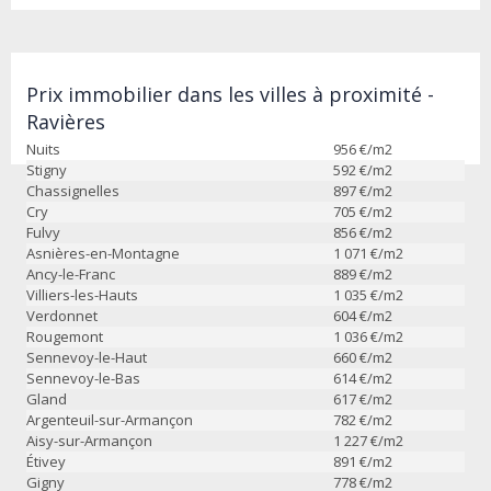
Prix immobilier dans les villes à proximité -
Ravières
Nuits
956
€/m2
Stigny
592
€/m2
Chassignelles
897
€/m2
Cry
705
€/m2
Fulvy
856
€/m2
Asnières-en-Montagne
1 071
€/m2
Ancy-le-Franc
889
€/m2
Villiers-les-Hauts
1 035
€/m2
Verdonnet
604
€/m2
Rougemont
1 036
€/m2
Sennevoy-le-Haut
660
€/m2
Sennevoy-le-Bas
614
€/m2
Gland
617
€/m2
Argenteuil-sur-Armançon
782
€/m2
Aisy-sur-Armançon
1 227
€/m2
Étivey
891
€/m2
Gigny
778
€/m2