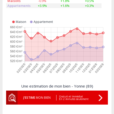
Maisons
-0.9%
+1.8%
+0.5%
Appartements
+3.9%
+1.6%
+0.3%
Maison
Appartement
Une estimation de mon bien - Yonne (89)
Gratuit et Immédiat
J'ESTIME
MON BIEN
En 2 minutes seulement