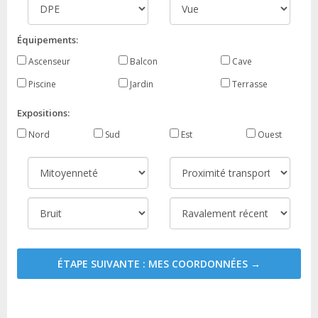
Équipements:
Ascenseur
Balcon
Cave
Piscine
Jardin
Terrasse
Expositions:
Nord
Sud
Est
Ouest
ÉTAPE SUIVANTE : MES COORDONNÉES →