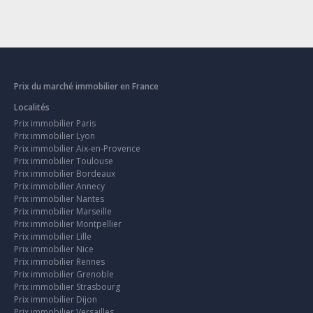
Prix du marché immobilier en France
Localités
Prix immobilier Paris
Prix immobilier Lyon
Prix immobilier Aix-en-Provence
Prix immobilier Toulouse
Prix immobilier Bordeaux
Prix immobilier Annecy
Prix immobilier Nantes
Prix immobilier Marseille
Prix immobilier Montpellier
Prix immobilier Lille
Prix immobilier Nice
Prix immobilier Rennes
Prix immobilier Grenoble
Prix immobilier Strasbourg
Prix immobilier Dijon
Prix immobilier Versailles