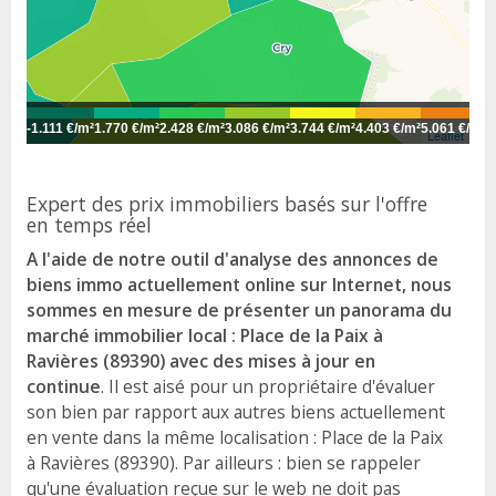
-
1.111 €/m²
1.770 €/m²
2.428 €/m²
3.086 €/m²
3.744 €/m²
4.403 €/m²
5.061 €/m²
5
Leaflet
Expert des prix immobiliers basés sur l'offre
en temps réel
A l'aide de notre outil d'analyse des annonces de
biens immo actuellement online sur Internet, nous
sommes en mesure de présenter un panorama du
marché immobilier local : Place de la Paix à
Ravières (89390) avec des mises à jour en
continue
. Il est aisé pour un propriétaire d'évaluer
son bien par rapport aux autres biens actuellement
en vente dans la même localisation : Place de la Paix
à Ravières (89390). Par ailleurs : bien se rappeler
qu'une évaluation reçue sur le web ne doit pas