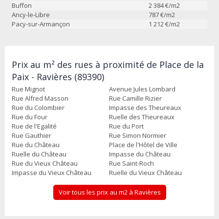
Buffon
2 384
€/m2
Ancy-le-Libre
787
€/m2
Pacy-sur-Armançon
1 212
€/m2
Prix au m² des rues à proximité de Place de la
Paix - Ravières (89390)
Rue Mignot
Avenue Jules Lombard
Rue Alfred Masson
Rue Camille Rizier
Rue du Colombier
Impasse des Theureaux
Rue du Four
Ruelle des Theureaux
Rue de l'Egalité
Rue du Port
Rue Gauthier
Rue Simon Normier
Rue du Château
Place de l'Hôtel de Ville
Ruelle du Château
Impasse du Château
Rue du Vieux Château
Rue Saint-Roch
Impasse du Vieux Château
Ruelle du Vieux Château
Voir tous les prix au m2 à Ravières