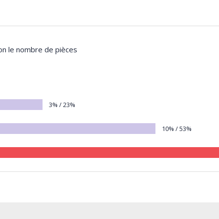
lon le nombre de pièces
3% / 23%
10% / 53%