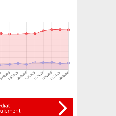
diat
eulement