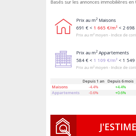
Basés sur les annonces immobilières en
2
Prix au m
Maisons
691 € <
1 665 €/m²
< 2 698
Prix au m² moyen - Indice de conf
2
Prix au m
Appartements
584 € <
1 109 €/m²
< 1 549
Prix au m² moyen - Indice de conf
Depuis 1 an
Depuis 6 mois
Maisons
-4.4%
+4.4%
Appartements
-0.6%
+0.6%
J'ESTIM