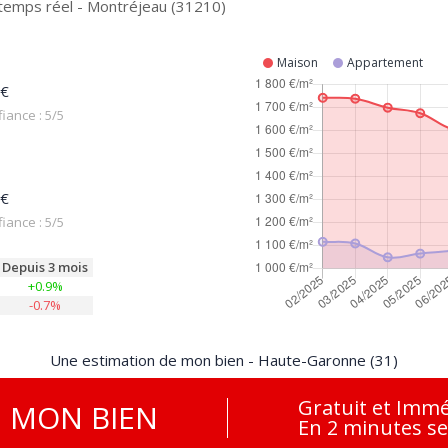
 temps réel - Montréjeau (31210)
Maison
Appartement
 €
iance : 5/5
 €
iance : 5/5
Depuis 3 mois
+0.9%
-0.7%
Une estimation de mon bien - Haute-Garonne (31)
Gratuit et Immé
E
MON BIEN
En 2 minutes s