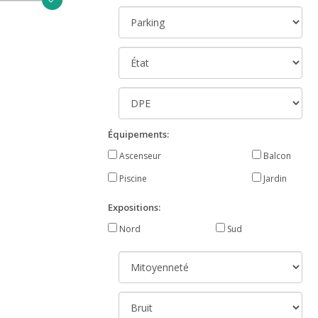
Équipements:
Ascenseur
Balcon
Piscine
Jardin
Expositions:
Nord
Sud