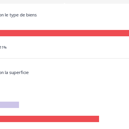
on le type de biens
11%
on la superficie