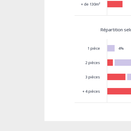
+ de 130m²
Répartition se
4%
1 pièce
2 pièces
3 pièces
+ 4 pièces