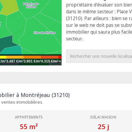
propriétaire d'évaluer son bie
dans le même secteur : Place V
(31210). Par ailleurs : bien se
sur le web ne doit pas se subs
immobilier qui saura plus facil
secteur.
€/m²
3.487 €/m²
3.901 €/m²
4.315 €/m²
+
Leaflet
bilier à Montréjeau (31210)
es ventes immobilières
APPARTEMENTS
DÉLAI MAISON
55 m²
25 j