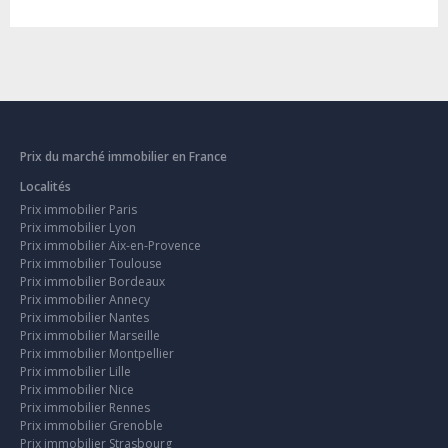
Prix du marché immobilier en France
Localités
Prix immobilier Paris
Prix immobilier Lyon
Prix immobilier Aix-en-Provence
Prix immobilier Toulouse
Prix immobilier Bordeaux
Prix immobilier Annecy
Prix immobilier Nantes
Prix immobilier Marseille
Prix immobilier Montpellier
Prix immobilier Lille
Prix immobilier Nice
Prix immobilier Rennes
Prix immobilier Grenoble
Prix immobilier Strasbourg