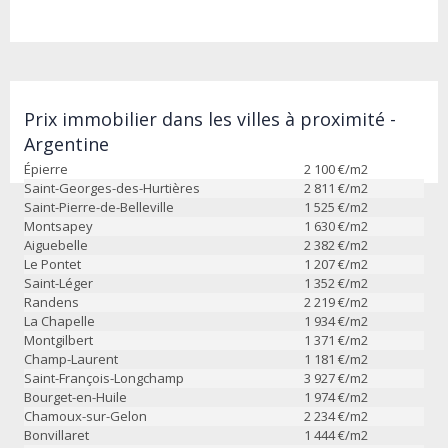
Prix immobilier dans les villes à proximité -
Argentine
Épierre
2 100
€/m2
Saint-Georges-des-Hurtières
2 811
€/m2
Saint-Pierre-de-Belleville
1 525
€/m2
Montsapey
1 630
€/m2
Aiguebelle
2 382
€/m2
Le Pontet
1 207
€/m2
Saint-Léger
1 352
€/m2
Randens
2 219
€/m2
La Chapelle
1 934
€/m2
Montgilbert
1 371
€/m2
Champ-Laurent
1 181
€/m2
Saint-François-Longchamp
3 927
€/m2
Bourget-en-Huile
1 974
€/m2
Chamoux-sur-Gelon
2 234
€/m2
Bonvillaret
1 444
€/m2