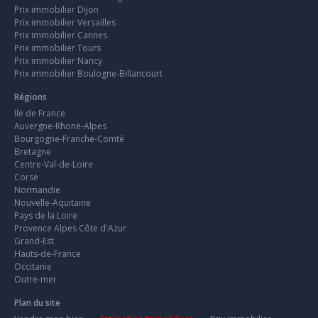
Prix immobilier Dijon
Prix immobilier Versailles
Prix immobilier Cannes
Prix immobilier Tours
Prix immobilier Nancy
Prix immobilier Boulogne-Billancourt
Régions
Ile de France
Auvergne-Rhone-Alpes
Bourgogne-Franche-Comté
Bretagne
Centre-Val-de-Loire
Corse
Normandie
Nouvelle-Aquitaine
Pays de la Loire
Provence Alpes Côte d'Azur
Grand-Est
Hauts-de-France
Occitanie
Outre-mer
Plan du site