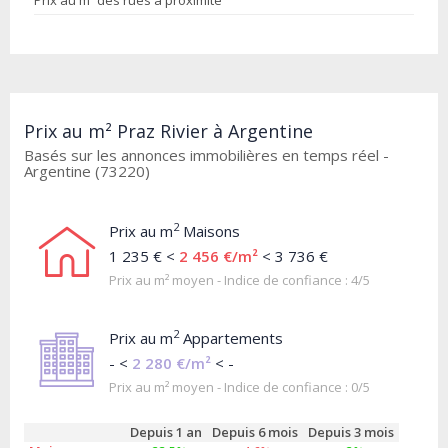
Prix au m² des rues à proximité
Prix au m² Praz Rivier à Argentine
Basés sur les annonces immobilières en temps réel -
Argentine (73220)
2
Prix au m
Maisons
1 235 € <
2 456 €/m²
< 3 736 €
Prix au m² moyen - Indice de confiance : 4/5
2
Prix au m
Appartements
- <
2 280 €/m²
< -
Prix au m² moyen - Indice de confiance : 0/5
Depuis 1 an
Depuis 6 mois
Depuis 3 mois