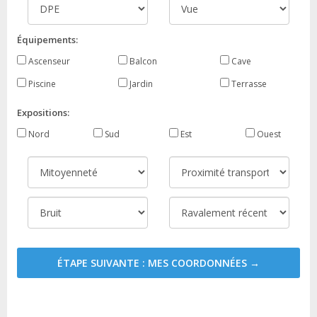
Équipements:
Ascenseur
Balcon
Cave
Piscine
Jardin
Terrasse
Expositions:
Nord
Sud
Est
Ouest
ÉTAPE SUIVANTE : MES COORDONNÉES →