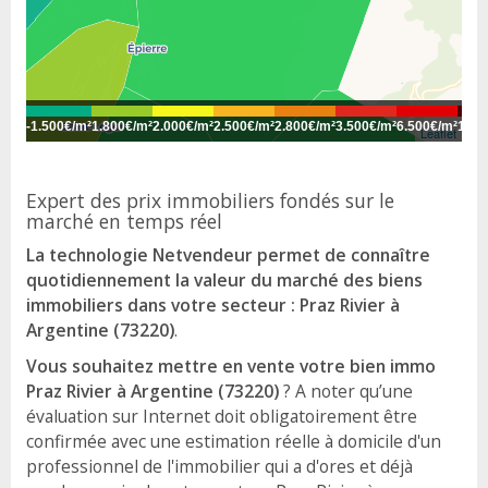
-
1.500€/m²
1.800€/m²
2.000€/m²
2.500€/m²
2.800€/m²
3.500€/m²
6.500€/m²
10.0
Leaflet
Expert des prix immobiliers fondés sur le
marché en temps réel
La technologie Netvendeur permet de connaître
quotidiennement la valeur du marché des biens
immobiliers dans votre secteur : Praz Rivier à
Argentine (73220)
.
Vous souhaitez mettre en vente votre bien immo
Praz Rivier à Argentine (73220)
? A noter qu’une
évaluation sur Internet doit obligatoirement être
confirmée avec une estimation réelle à domicile d'un
professionnel de l'immobilier qui a d'ores et déjà