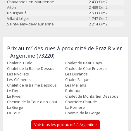
Chavannes-en-Maurienne
2 433
€/m2
Aiton
2 489
€/m2
Bourgneuf
2 533
€/m2
Villard-Léger
1 747
€/m2
Saint-Rémy-de-Maurienne
2 214
€/m2
Prix au m² des rues à proximité de Praz Rivier
- Argentine (73220)
Chalet du Talc
Chalet de Beau Pays
Chalet de la Balme Dessus
Chalet de Côte Enverse
Les Rivollets
Les Durands
Les Cléments
Chalet Falquet
Chalet de la Balme Dessous
Les Mellans
Le Fay
Rubeaud
Le Rivier
Chalet de Montartier Dessous
Chemin de la Tour d'en Haut
Charrière Chaude
La Gorge
La Perrière
La Tour
Chemin de la Gorge
Voir tous les prix au m2 à Argentine