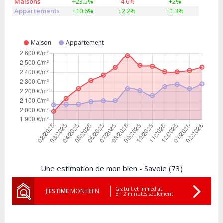
Maisons
+23.5%
-4.6%
+2%
Appartements
+10.6%
+2.2%
+1.3%
Maison
Appartement
Une estimation de mon bien - Savoie (73)
Gratuit et Immédiat
J'ESTIME
MON BIEN
En 2 minutes seulement