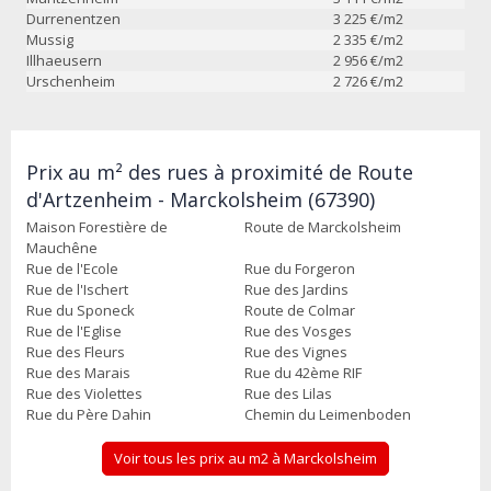
Durrenentzen
3 225
€/m2
Mussig
2 335
€/m2
Illhaeusern
2 956
€/m2
Urschenheim
2 726
€/m2
Prix au m² des rues à proximité de Route
d'Artzenheim - Marckolsheim (67390)
Maison Forestière de
Route de Marckolsheim
Mauchêne
Rue de l'Ecole
Rue du Forgeron
Rue de l'Ischert
Rue des Jardins
Rue du Sponeck
Route de Colmar
Rue de l'Eglise
Rue des Vosges
Rue des Fleurs
Rue des Vignes
Rue des Marais
Rue du 42ème RIF
Rue des Violettes
Rue des Lilas
Rue du Père Dahin
Chemin du Leimenboden
Voir tous les prix au m2 à Marckolsheim