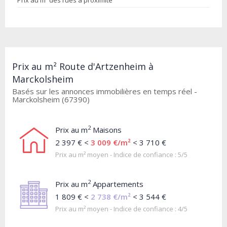
Prix au m² des rues à proximité
Prix au m² Route d'Artzenheim à
Marckolsheim
Basés sur les annonces immobilières en temps réel -
Marckolsheim (67390)
2
Prix au m
Maisons
2 397 € <
3 009 €/m²
< 3 710 €
Prix au m² moyen - Indice de confiance : 5/5
2
Prix au m
Appartements
1 809 € <
2 738 €/m²
< 3 544 €
Prix au m² moyen - Indice de confiance : 4/5