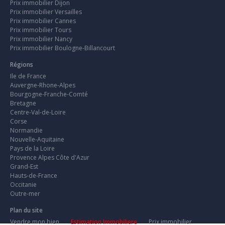
Prix immobilier Dijon
Prix immobilier Versailles
Prix immobilier Cannes
Prix immobilier Tours
Prix immobilier Nancy
Prix immobilier Boulogne-Billancourt
Régions
Ile de France
Auvergne-Rhone-Alpes
Bourgogne-Franche-Comté
Bretagne
Centre-Val-de-Loire
Corse
Normandie
Nouvelle-Aquitaine
Pays de la Loire
Provence Alpes Côte d'Azur
Grand-Est
Hauts-de-France
Occitanie
Outre-mer
Plan du site
Vendre mon bien
Estimation Immobiliere
Prix immobilier