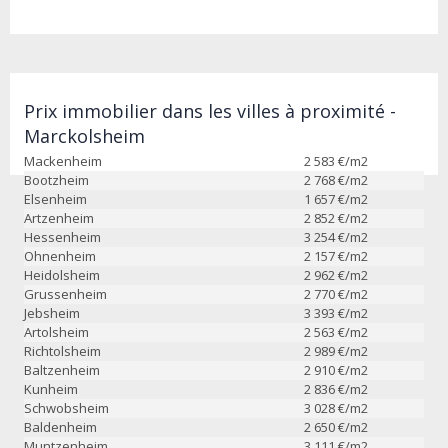
Prix immobilier dans les villes à proximité -
Marckolsheim
Mackenheim
2 583
€/m2
Bootzheim
2 768
€/m2
Elsenheim
1 657
€/m2
Artzenheim
2 852
€/m2
Hessenheim
3 254
€/m2
Ohnenheim
2 157
€/m2
Heidolsheim
2 962
€/m2
Grussenheim
2 770
€/m2
Jebsheim
3 393
€/m2
Artolsheim
2 563
€/m2
Richtolsheim
2 989
€/m2
Baltzenheim
2 910
€/m2
Kunheim
2 836
€/m2
Schwobsheim
3 028
€/m2
Baldenheim
2 650
€/m2
Muntzenheim
3 111
€/m2