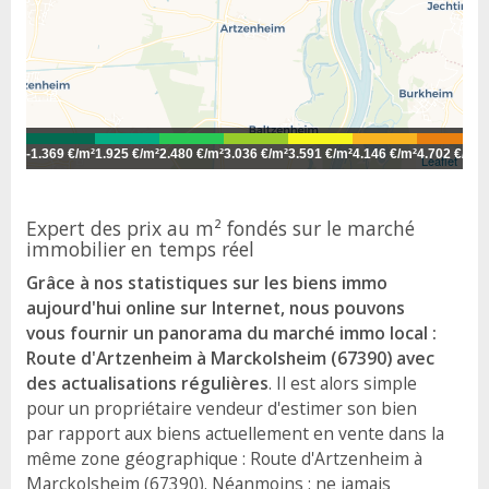
-
1.369 €/m²
1.925 €/m²
2.480 €/m²
3.036 €/m²
3.591 €/m²
4.146 €/m²
4.702 €/m²
5
Leaflet
Expert des prix au m² fondés sur le marché
immobilier en temps réel
Grâce à nos statistiques sur les biens immo
aujourd'hui online sur Internet, nous pouvons
vous fournir un panorama du marché immo local :
Route d'Artzenheim à Marckolsheim (67390) avec
des actualisations régulières
. Il est alors simple
pour un propriétaire vendeur d'estimer son bien
par rapport aux biens actuellement en vente dans la
même zone géographique : Route d'Artzenheim à
Marckolsheim (67390). Néanmoins : ne jamais