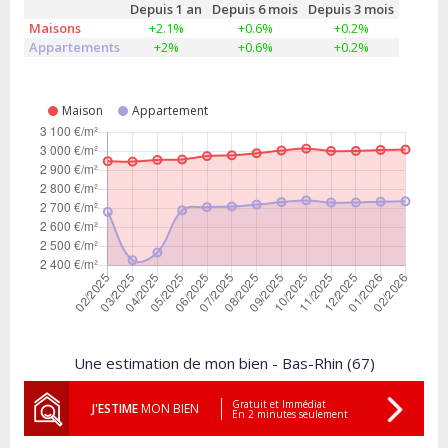
Depuis 1 an
Depuis 6 mois
Depuis 3 mois
Maisons
+2.1%
+0.6%
+0.2%
Appartements
+2%
+0.6%
+0.2%
Maison
Appartement
Une estimation de mon bien - Bas-Rhin (67)
Gratuit et Immédiat
J'ESTIME
MON BIEN
En 2 minutes seulement