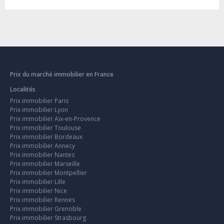
Prix du marché immobilier en France
Localités
Prix immobilier Paris
Prix immobilier Lyon
Prix immobilier Aix-en-Provence
Prix immobilier Toulouse
Prix immobilier Bordeaux
Prix immobilier Annecy
Prix immobilier Nantes
Prix immobilier Marseille
Prix immobilier Montpellier
Prix immobilier Lille
Prix immobilier Nice
Prix immobilier Rennes
Prix immobilier Grenoble
Prix immobilier Strasbourg