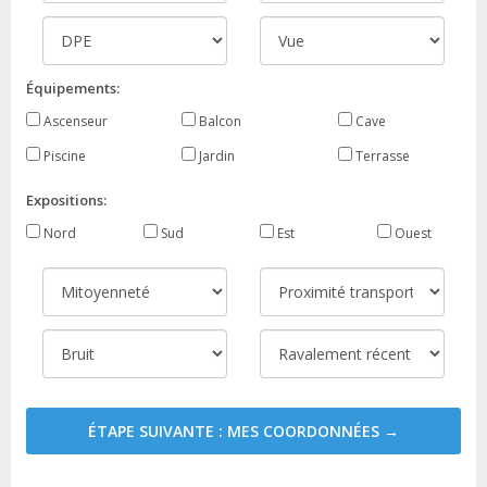
Équipements:
Ascenseur
Balcon
Cave
Piscine
Jardin
Terrasse
Expositions:
Nord
Sud
Est
Ouest
ÉTAPE SUIVANTE : MES COORDONNÉES →