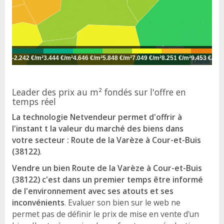
-
2.242 €/m²
3.444 €/m²
4.646 €/m²
5.848 €/m²
7.049 €/m²
8.251 €/m²
9.453 €/m²
1
Leaflet
Leader des prix au m² fondés sur l'offre en
temps réel
La technologie Netvendeur permet d'offrir à
l'instant t la valeur du marché des biens dans
votre secteur : Route de la Varèze à Cour-et-Buis
(38122)
.
Vendre un bien Route de la Varèze à Cour-et-Buis
(38122) c'est dans un premier temps être informé
de l'environnement avec ses atouts et ses
inconvénients
. Evaluer son bien sur le web ne
permet pas de définir le prix de mise en vente d'un