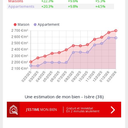
Maisons
+22.3%
+9.6%
+5.3%
Appartements
+20.3%
+9.8%
+4.5%
Maison
Appartement
Une estimation de mon bien - Isère (38)
Gratuit et Immédiat
J'ESTIME
MON BIEN
En 2 minutes seulement