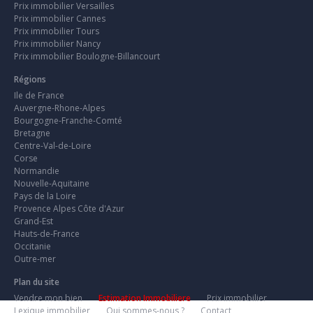
Prix immobilier Versailles
Prix immobilier Cannes
Prix immobilier Tours
Prix immobilier Nancy
Prix immobilier Boulogne-Billancourt
Régions
Ile de France
Auvergne-Rhone-Alpes
Bourgogne-Franche-Comté
Bretagne
Centre-Val-de-Loire
Corse
Normandie
Nouvelle-Aquitaine
Pays de la Loire
Provence Alpes Côte d'Azur
Grand-Est
Hauts-de-France
Occitanie
Outre-mer
Plan du site
Vendre mon bien
Estimation Immobiliere
Prix immobilier
Lexique immobilier
Qui sommes-nous ?
Contact