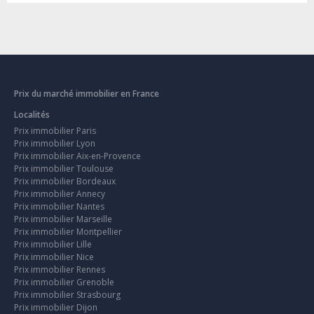
Prix du marché immobilier en France
Localités
Prix immobilier Paris
Prix immobilier Lyon
Prix immobilier Aix-en-Provence
Prix immobilier Toulouse
Prix immobilier Bordeaux
Prix immobilier Annecy
Prix immobilier Nantes
Prix immobilier Marseille
Prix immobilier Montpellier
Prix immobilier Lille
Prix immobilier Nice
Prix immobilier Rennes
Prix immobilier Grenoble
Prix immobilier Strasbourg
Prix immobilier Dijon