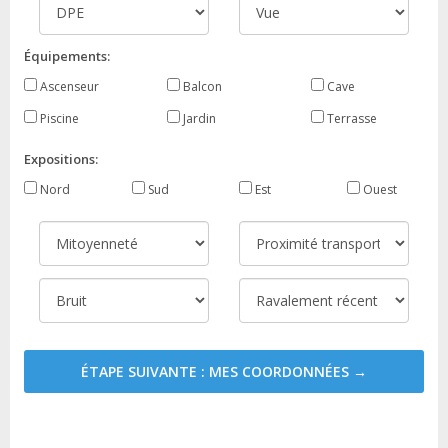
Équipements:
Ascenseur
Balcon
Cave
Piscine
Jardin
Terrasse
Expositions:
Nord
Sud
Est
Ouest
ÉTAPE SUIVANTE : MES COORDONNÉES →