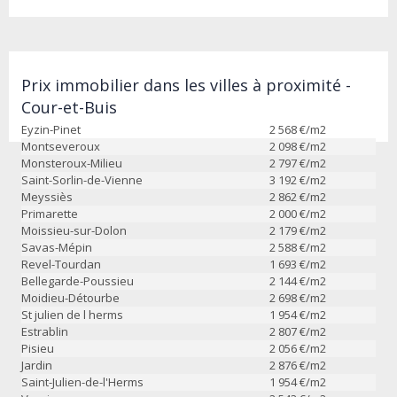
Prix immobilier dans les villes à proximité -
Cour-et-Buis
Eyzin-Pinet
2 568
€/m2
Montseveroux
2 098
€/m2
Monsteroux-Milieu
2 797
€/m2
Saint-Sorlin-de-Vienne
3 192
€/m2
Meyssiès
2 862
€/m2
Primarette
2 000
€/m2
Moissieu-sur-Dolon
2 179
€/m2
Savas-Mépin
2 588
€/m2
Revel-Tourdan
1 693
€/m2
Bellegarde-Poussieu
2 144
€/m2
Moidieu-Détourbe
2 698
€/m2
St julien de l herms
1 954
€/m2
Estrablin
2 807
€/m2
Pisieu
2 056
€/m2
Jardin
2 876
€/m2
Saint-Julien-de-l'Herms
1 954
€/m2