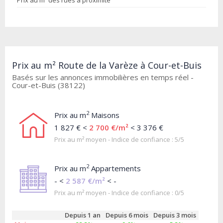
Prix au m² des rues à proximité
Prix au m² Route de la Varèze à Cour-et-Buis
Basés sur les annonces immobilières en temps réel -
Cour-et-Buis (38122)
2
Prix au m
Maisons
1 827 € <
2 700 €/m²
< 3 376 €
Prix au m² moyen - Indice de confiance : 5/5
2
Prix au m
Appartements
- <
2 587 €/m²
< -
Prix au m² moyen - Indice de confiance : 0/5
Depuis 1 an
Depuis 6 mois
Depuis 3 mois