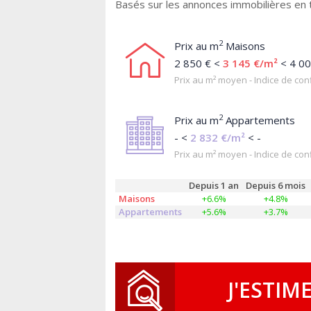
Basés sur les annonces immobilières en
2
Prix au m
Maisons
2 850 € <
3 145 €/m²
< 4 00
Prix au m² moyen - Indice de conf
2
Prix au m
Appartements
- <
2 832 €/m²
< -
Prix au m² moyen - Indice de conf
Depuis 1 an
Depuis 6 mois
Maisons
+6.6%
+4.8%
Appartements
+5.6%
+3.7%
J'ESTIM