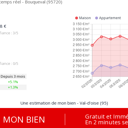
 temps réel - Bouqueval (95720)
Maison
Appartement
8 €
iance : 3/5
iance : 0/5
Depuis 3 mois
+5.1%
+1.3%
Une estimation de mon bien - Val-d'oise (95)
Gratuit et Immé
E
MON BIEN
En 2 minutes s