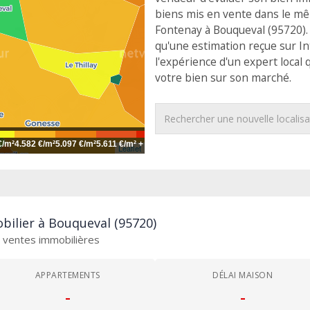
biens mis en vente dans le mêm
Fontenay à Bouqueval (95720).
qu'une estimation reçue sur I
l'expérience d'un expert local
votre bien sur son marché.
€/m²
4.582 €/m²
5.097 €/m²
5.611 €/m²
+
Leaflet
bilier à Bouqueval (95720)
es ventes immobilières
APPARTEMENTS
DÉLAI MAISON
-
-