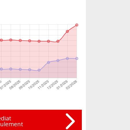
diat
eulement