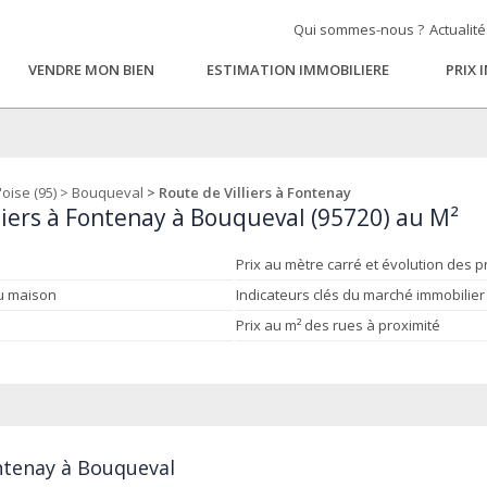
Qui sommes-nous ?
Actualit
VENDRE MON BIEN
ESTIMATION IMMOBILIERE
PRIX 
'oise (95)
>
Bouqueval
> Route de Villiers à Fontenay
liers à Fontenay à Bouqueval (95720) au M²
Prix au mètre carré et évolution des p
ou maison
Indicateurs clés du marché immobilier
Prix au m² des rues à proximité
ontenay à Bouqueval