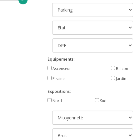
Équipements:
Ascenseur
Balcon
Piscine
Jardin
Expositions:
Nord
Sud