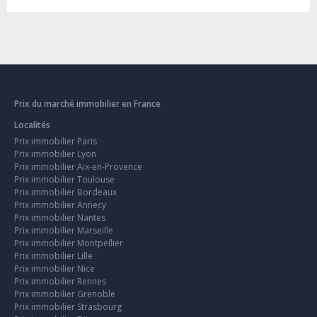
Prix du marché immobilier en France
Localités
Prix immobilier Paris
Prix immobilier Lyon
Prix immobilier Aix-en-Provence
Prix immobilier Toulouse
Prix immobilier Bordeaux
Prix immobilier Annecy
Prix immobilier Nantes
Prix immobilier Marseille
Prix immobilier Montpellier
Prix immobilier Lille
Prix immobilier Nice
Prix immobilier Rennes
Prix immobilier Grenoble
Prix immobilier Strasbourg