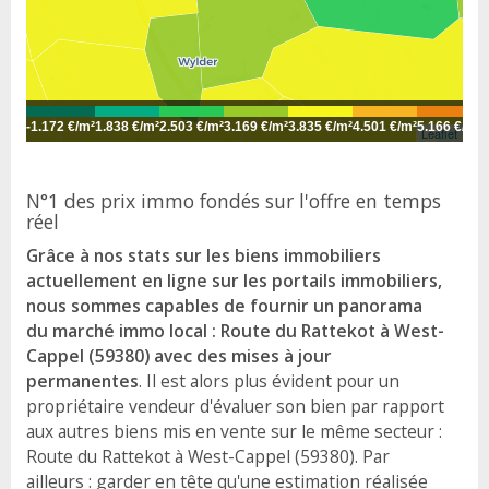
-
1.172 €/m²
1.838 €/m²
2.503 €/m²
3.169 €/m²
3.835 €/m²
4.501 €/m²
5.166 €/m²
5
Leaflet
N°1 des prix immo fondés sur l'offre en temps
réel
Grâce à nos stats sur les biens immobiliers
actuellement en ligne sur les portails immobiliers,
nous sommes capables de fournir un panorama
du marché immo local : Route du Rattekot à West-
Cappel (59380) avec des mises à jour
permanentes
. Il est alors plus évident pour un
propriétaire vendeur d'évaluer son bien par rapport
aux autres biens mis en vente sur le même secteur :
Route du Rattekot à West-Cappel (59380). Par
ailleurs : garder en tête qu'une estimation réalisée