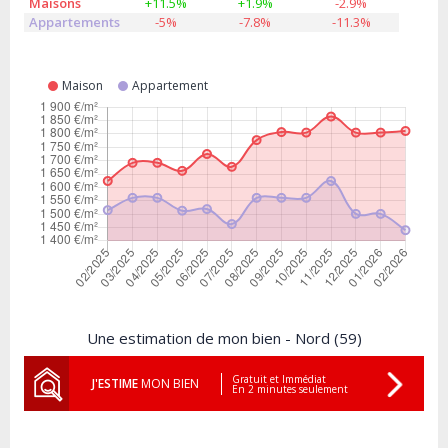
Maisons
+11.5%
+1.9%
-2.9%
Appartements
-5%
-7.8%
-11.3%
Maison
Appartement
Une estimation de mon bien - Nord (59)
Gratuit et Immédiat
J'ESTIME
MON BIEN
En 2 minutes seulement