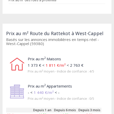
Prix au m² des rues à proximité
Prix au m² Route du Rattekot à West-Cappel
Basés sur les annonces immobilières en temps réel -
West-Cappel (59380)
2
Prix au m
Maisons
1 373 € <
1 811 €/m²
< 2 763 €
Prix au m² moyen - Indice de confiance : 4/5
2
Prix au m
Appartements
- <
1 440 €/m²
< -
Prix au m² moyen - Indice de confiance : 0/5
Depuis 1 an
Depuis 6 mois
Depuis 3 mois