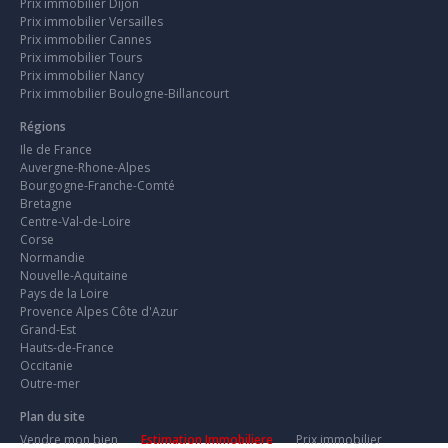
Prix immobilier Dijon
Prix immobilier Versailles
Prix immobilier Cannes
Prix immobilier Tours
Prix immobilier Nancy
Prix immobilier Boulogne-Billancourt
Régions
Ile de France
Auvergne-Rhone-Alpes
Bourgogne-Franche-Comté
Bretagne
Centre-Val-de-Loire
Corse
Normandie
Nouvelle-Aquitaine
Pays de la Loire
Provence Alpes Côte d'Azur
Grand-Est
Hauts-de-France
Occitanie
Outre-mer
Plan du site
Vendre mon bien
Estimation Immobiliere
Prix immobilier