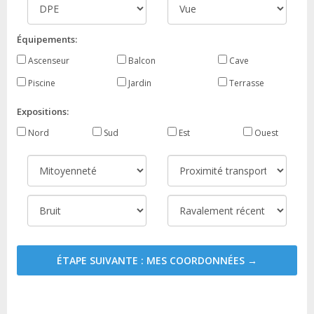
Équipements:
Ascenseur
Balcon
Cave
Piscine
Jardin
Terrasse
Expositions:
Nord
Sud
Est
Ouest
ÉTAPE SUIVANTE : MES COORDONNÉES →