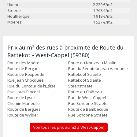
Uxem
2 229
€/m2
Steene
1 768
€/m2
Houtkerque
1 919
€/m2
Moëres
1 527
€/m2
Prix au m² des rues à proximité de Route du
Rattekot - West-Cappel (59380)
Route des Moëres
Route du Nouveau Moulin
Route de Bergues
Rue du Sénateur Jean Vandaele
Route de Rexpoëde
Rattekoot Straete
Rue Jean Chocqueel
Rattekoot Straete
Rue du Contour de l'Eglise
Steenstraete
Rue Louis Pinceel
Route du Château
Route de Lyser
Rue de West-Cappel
Chemin Marieulle
Rue Schoone Straete
Route de Bergues
Route de Bambecque
Route de Wylder
Rue Schoone Straete
Voir tous les prix au m2 à West-Cappel