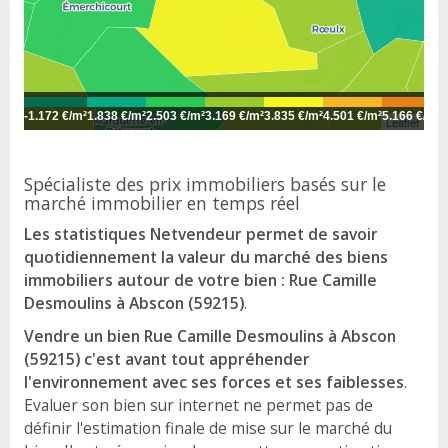
-
1.172 €/m²
1.838 €/m²
2.503 €/m²
3.169 €/m²
3.835 €/m²
4.501 €/m²
5.166 €/m²
5
Leaflet
Spécialiste des prix immobiliers basés sur le
marché immobilier en temps réel
Les statistiques Netvendeur permet de savoir
quotidiennement la valeur du marché des biens
immobiliers autour de votre bien : Rue Camille
Desmoulins à Abscon (59215)
.
Vendre un bien Rue Camille Desmoulins à Abscon
(59215) c'est avant tout appréhender
l'environnement avec ses forces et ses faiblesses
.
Evaluer son bien sur internet ne permet pas de
définir l'estimation finale de mise sur le marché du