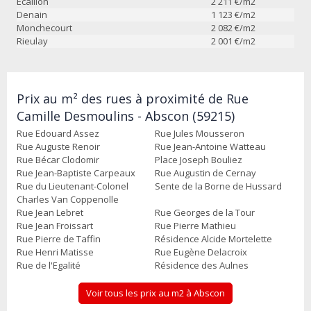
Écaillon
2 211
€/m2
Denain
1 123
€/m2
Monchecourt
2 082
€/m2
Rieulay
2 001
€/m2
Prix au m² des rues à proximité de Rue
Camille Desmoulins - Abscon (59215)
Rue Edouard Assez
Rue Jules Mousseron
Rue Auguste Renoir
Rue Jean-Antoine Watteau
Rue Bécar Clodomir
Place Joseph Bouliez
Rue Jean-Baptiste Carpeaux
Rue Augustin de Cernay
Rue du Lieutenant-Colonel
Sente de la Borne de Hussard
Charles Van Coppenolle
Rue Jean Lebret
Rue Georges de la Tour
Rue Jean Froissart
Rue Pierre Mathieu
Rue Pierre de Taffin
Résidence Alcide Mortelette
Rue Henri Matisse
Rue Eugène Delacroix
Rue de l'Egalité
Résidence des Aulnes
Voir tous les prix au m2 à Abscon