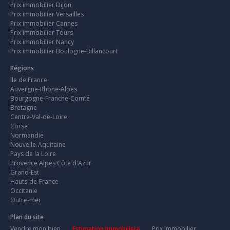
Prix immobilier Dijon
Prix immobilier Versailles
Prix immobilier Cannes
Prix immobilier Tours
Prix immobilier Nancy
Prix immobilier Boulogne-Billancourt
Régions
Ile de France
Auvergne-Rhone-Alpes
Bourgogne-Franche-Comté
Bretagne
Centre-Val-de-Loire
Corse
Normandie
Nouvelle-Aquitaine
Pays de la Loire
Provence Alpes Côte d'Azur
Grand-Est
Hauts-de-France
Occitanie
Outre-mer
Plan du site
Vendre mon bien
Estimation Immobiliere
Prix immobilier