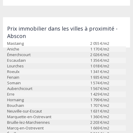
Prix immobilier dans les villes à proximité -
Abscon
Mastaing
2 055
€/m2
Aniche
1 170
€/m2
Émerchicourt
2 026
€/m2
Escaudain
1 356
€/m2
Lourches
1 018
€/m2
Roeulx
1 341
€/m2
Fenain
1 935
€/m2
Somain
1 574
€/m2
Auberchicourt
1 567
€/m2
Erre
1 429
€/m2
Hornaing
1 799
€/m2
Bouchain
1 707
€/m2
Neuville-sur-Escaut
1 631
€/m2
Marquette-en-Ostrevant
1 360
€/m2
Bruille-lez-Marchiennes
2 203
€/m2
Marcq-en-Ostrevent
1 669
€/m2