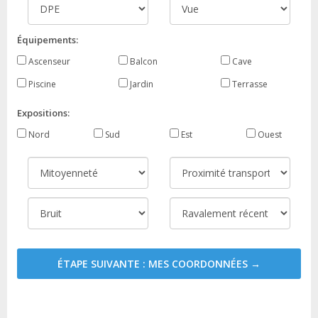
Équipements:
Ascenseur
Balcon
Cave
Piscine
Jardin
Terrasse
Expositions:
Nord
Sud
Est
Ouest
ÉTAPE SUIVANTE : MES COORDONNÉES →