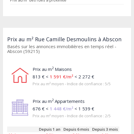
Prix au m² des rues à proximité
Prix au m² Rue Camille Desmoulins à Abscon
Basés sur les annonces immobilières en temps réel -
Abscon (59215)
2
Prix au m
Maisons
813 € <
1 591 €/m²
< 2 272 €
Prix au m² moyen - Indice de confiance : 5/5
2
Prix au m
Appartements
676 € <
1 448 €/m²
< 1 539 €
Prix au m² moyen - Indice de confiance : 2/5
Depuis 1 an
Depuis 6 mois
Depuis 3 mois