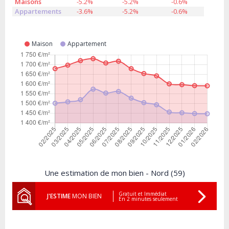
Maisons
-5.2%
-5.2%
-0.6%
Appartements
-3.6%
-5.2%
-0.6%
Maison
Appartement
Une estimation de mon bien - Nord (59)
Gratuit et Immédiat
J'ESTIME
MON BIEN
En 2 minutes seulement