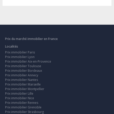
Prix du marché immobilier en France
Localités
Prix immobilier Paris
Prix immobilier Lyon
Prix immobilier Aix-en-Provence
Prix immobilier Toulouse
Prix immobilier Bordeaux
Prix immobilier Annecy
Prix immobilier Nantes
Prix immobilier Marseille
Prix immobilier Montpellier
Prix immobilier Lille
Prix immobilier Nice
Prix immobilier Rennes
Prix immobilier Grenoble
Prix immobilier Strasbourg