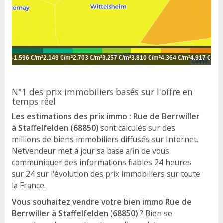
-
1.596 €/m²
2.149 €/m²
2.703 €/m²
3.257 €/m²
3.810 €/m²
4.364 €/m²
4.917 €/m²
5
Leaflet
N°1 des prix immobiliers basés sur l'offre en
temps réel
Les estimations des prix immo : Rue de Berrwiller
à Staffelfelden (68850)
sont calculés sur des
millions de biens immobiliers diffusés sur Internet.
Netvendeur met à jour sa base afin de vous
communiquer des informations fiables 24 heures
sur 24 sur l'évolution des prix immobiliers sur toute
la France.
Vous souhaitez vendre votre bien immo Rue de
Berrwiller à Staffelfelden (68850)
? Bien se