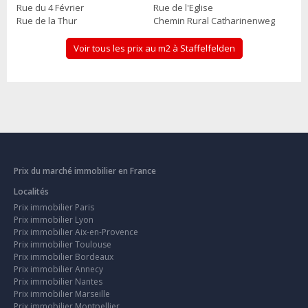
Rue du 4 Février
Rue de l'Eglise
Rue de la Thur
Chemin Rural Catharinenweg
Voir tous les prix au m2 à Staffelfelden
Prix du marché immobilier en France
Localités
Prix immobilier Paris
Prix immobilier Lyon
Prix immobilier Aix-en-Provence
Prix immobilier Toulouse
Prix immobilier Bordeaux
Prix immobilier Annecy
Prix immobilier Nantes
Prix immobilier Marseille
Prix immobilier Montpellier