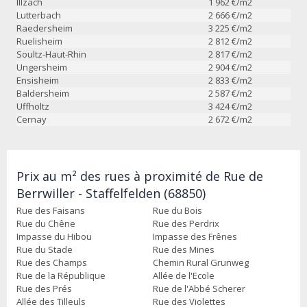
Illzach
1 962
€/m2
Lutterbach
2 666
€/m2
Raedersheim
3 225
€/m2
Ruelisheim
2 812
€/m2
Soultz-Haut-Rhin
2 817
€/m2
Ungersheim
2 904
€/m2
Ensisheim
2 833
€/m2
Baldersheim
2 587
€/m2
Uffholtz
3 424
€/m2
Cernay
2 672
€/m2
Prix au m² des rues à proximité de Rue de
Berrwiller - Staffelfelden (68850)
Rue des Faisans
Rue du Bois
Rue du Chêne
Rue des Perdrix
Impasse du Hibou
Impasse des Frênes
Rue du Stade
Rue des Mines
Rue des Champs
Chemin Rural Grunweg
Rue de la République
Allée de l'Ecole
Rue des Prés
Rue de l'Abbé Scherer
Allée des Tilleuls
Rue des Violettes