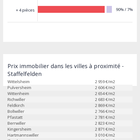
90% / 7%
+ 4 pièces
Prix immobilier dans les villes à proximité -
Staffelfelden
Wittelsheim
2 959
€/m2
Pulversheim
2 606
€/m2
Wittenheim
2 654
€/m2
Richwiller
2 683
€/m2
Feldkirch
2 869
€/m2
Bollwiller
2 766
€/m2
Pfastatt
2 781
€/m2
Berrwiller
2 823
€/m2
Kingersheim
2 871
€/m2
Hartmannswiller
3 010
€/m2