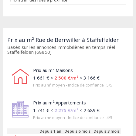
Prix au m² des rues à proximité
Prix au m² Rue de Berrwiller à Staffelfelden
Basés sur les annonces immobilières en temps réel -
Staffelfelden (68850)
2
Prix au m
Maisons
1 661 € <
2 500 €/m²
< 3 166 €
Prix au m² moyen - Indice de confiance : 5/5
2
Prix au m
Appartements
1 741 € <
2 275 €/m²
< 2 689 €
Prix au m² moyen - Indice de confiance : 4/5
Depuis 1 an
Depuis 6 mois
Depuis 3 mois