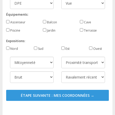
Équipements:
Ascenseur
Balcon
Cave
Piscine
Jardin
Terrasse
Expositions:
Nord
Sud
Est
Ouest
ÉTAPE SUIVANTE : MES COORDONNÉES →