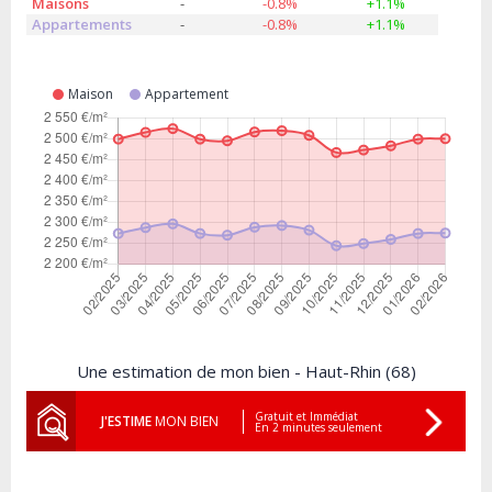
Maisons
-
-0.8%
+1.1%
Appartements
-
-0.8%
+1.1%
Maison
Appartement
Une estimation de mon bien - Haut-Rhin (68)
Gratuit et Immédiat
J'ESTIME
MON BIEN
En 2 minutes seulement