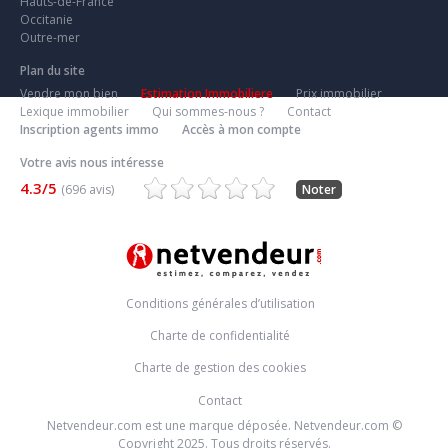
Hauts-de-France
Occitanie
Outre-mer
Plan du site
Vendre mon bien
Estimation Immobiliere
Prix immobilier
Lexique immobilier
Qui sommes-nous ?
Contact
Inscription agents immo
Accès à mon compte
Votre avis nous intéresse
4.3/5
(696 avis)
Noter
Conditions générales d’utilisation
Charte de confidentialité
Charte de gestion des cookies
Contact
Netvendeur.com est une marque déposée. Netvendeur.com ©
Copyright 2025. Tous droits réservés.