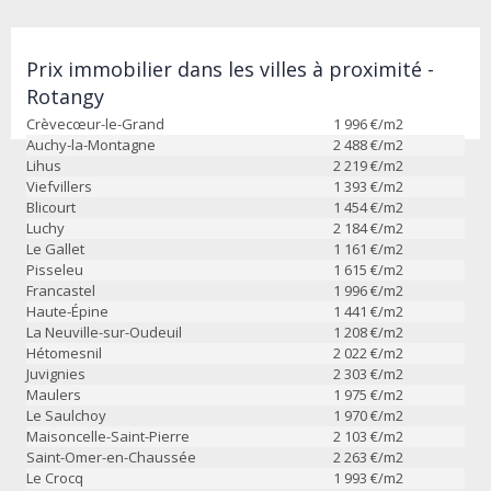
Prix immobilier dans les villes à proximité -
Rotangy
Crèvecœur-le-Grand
1 996
€/m2
Auchy-la-Montagne
2 488
€/m2
Lihus
2 219
€/m2
Viefvillers
1 393
€/m2
Blicourt
1 454
€/m2
Luchy
2 184
€/m2
Le Gallet
1 161
€/m2
Pisseleu
1 615
€/m2
Francastel
1 996
€/m2
Haute-Épine
1 441
€/m2
La Neuville-sur-Oudeuil
1 208
€/m2
Hétomesnil
2 022
€/m2
Juvignies
2 303
€/m2
Maulers
1 975
€/m2
Le Saulchoy
1 970
€/m2
Maisoncelle-Saint-Pierre
2 103
€/m2
Saint-Omer-en-Chaussée
2 263
€/m2
Le Crocq
1 993
€/m2