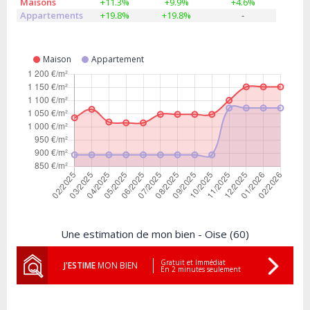
Maisons
+11.3%
+9.9%
+4.6%
Appartements
+19.8%
+19.8%
-
Maison
Appartement
Une estimation de mon bien - Oise (60)
Gratuit et Immédiat
J'ESTIME
MON BIEN
En 2 minutes seulement