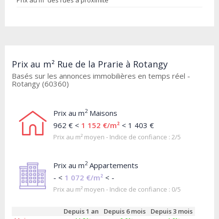
Prix au m² des rues à proximité
Prix au m² Rue de la Prarie à Rotangy
Basés sur les annonces immobilières en temps réel -
Rotangy (60360)
2
Prix au m
Maisons
962 € <
1 152 €/m²
< 1 403 €
Prix au m² moyen - Indice de confiance : 2/5
2
Prix au m
Appartements
- <
1 072 €/m²
< -
Prix au m² moyen - Indice de confiance : 0/5
Depuis 1 an
Depuis 6 mois
Depuis 3 mois