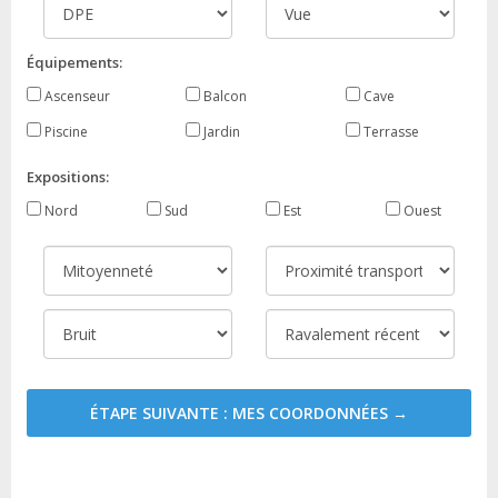
Équipements:
Ascenseur
Balcon
Cave
Piscine
Jardin
Terrasse
Expositions:
Nord
Sud
Est
Ouest
ÉTAPE SUIVANTE : MES COORDONNÉES →