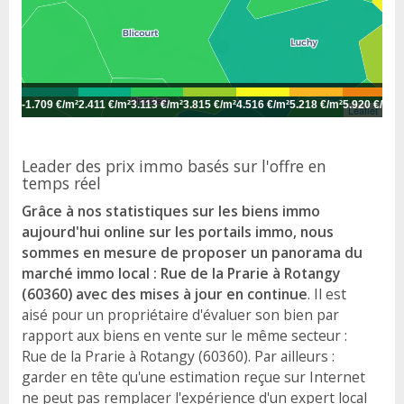
-
1.709 €/m²
2.411 €/m²
3.113 €/m²
3.815 €/m²
4.516 €/m²
5.218 €/m²
5.920 €/m²
6
Leaflet
Leader des prix immo basés sur l'offre en
temps réel
Grâce à nos statistiques sur les biens immo
aujourd'hui online sur les portails immo, nous
sommes en mesure de proposer un panorama du
marché immo local : Rue de la Prarie à Rotangy
(60360) avec des mises à jour en continue
. Il est
aisé pour un propriétaire d'évaluer son bien par
rapport aux biens en vente sur le même secteur :
Rue de la Prarie à Rotangy (60360). Par ailleurs :
garder en tête qu'une estimation reçue sur Internet
ne peut pas remplacer l'expérience d'un expert local