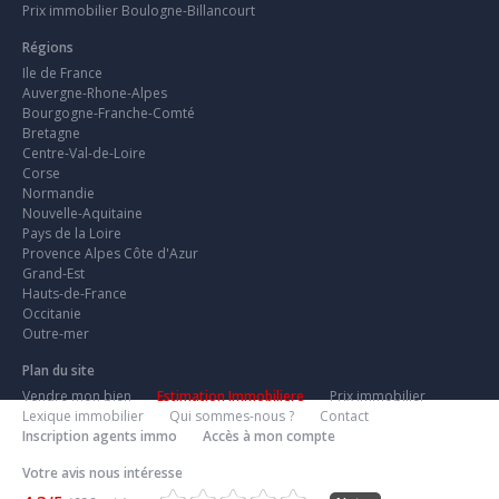
Prix immobilier Boulogne-Billancourt
Régions
Ile de France
Auvergne-Rhone-Alpes
Bourgogne-Franche-Comté
Bretagne
Centre-Val-de-Loire
Corse
Normandie
Nouvelle-Aquitaine
Pays de la Loire
Provence Alpes Côte d'Azur
Grand-Est
Hauts-de-France
Occitanie
Outre-mer
Plan du site
Vendre mon bien
Estimation Immobiliere
Prix immobilier
Lexique immobilier
Qui sommes-nous ?
Contact
Inscription agents immo
Accès à mon compte
Votre avis nous intéresse