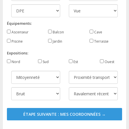
Équipements:
Ascenseur
Balcon
Cave
Piscine
Jardin
Terrasse
Expositions:
Nord
Sud
Est
Ouest
ÉTAPE SUIVANTE : MES COORDONNÉES →