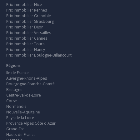
Prix immobilier Nice
Prix immobilier Rennes
Prix immobilier Grenoble
Prix immobilier Strasbourg
Prix immobilier Dijon
Prix immobilier Versailles
Prix immobilier Cannes
Prix immobilier Tours
Prix immobilier Nancy
Prix immobilier Boulogne-Billancourt
Régions
Ile de France
Auvergne-Rhone-Alpes
Bourgogne-Franche-Comté
Bretagne
Centre-Val-de-Loire
Corse
Normandie
Nouvelle-Aquitaine
Pays de la Loire
Provence Alpes Côte d'Azur
Grand-Est
Hauts-de-France