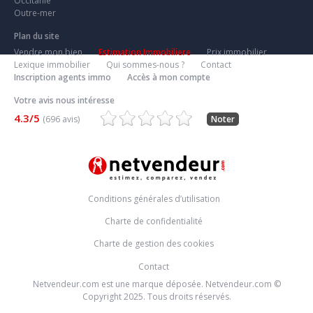
Occitanie
Outre-mer
Plan du site
Vendre mon bien
Estimation Immobiliere
Prix immobilier
Lexique immobilier
Qui sommes-nous ?
Contact
Inscription agents immo
Accès à mon compte
Votre avis nous intéresse
4.3/5
(696 avis)
Noter
Conditions générales d’utilisation
Charte de confidentialité
Charte de gestion des cookies
Contact
Netvendeur.com est une marque déposée. Netvendeur.com ©
Copyright 2025. Tous droits réservés.