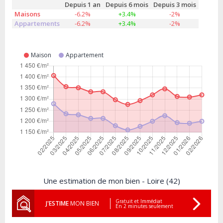
Depuis 1 an
Depuis 6 mois
Depuis 3 mois
Maisons
-6.2%
+3.4%
-2%
Appartements
-6.2%
+3.4%
-2%
Maison
Appartement
Une estimation de mon bien - Loire (42)
Gratuit et Immédiat
J'ESTIME
MON BIEN
En 2 minutes seulement