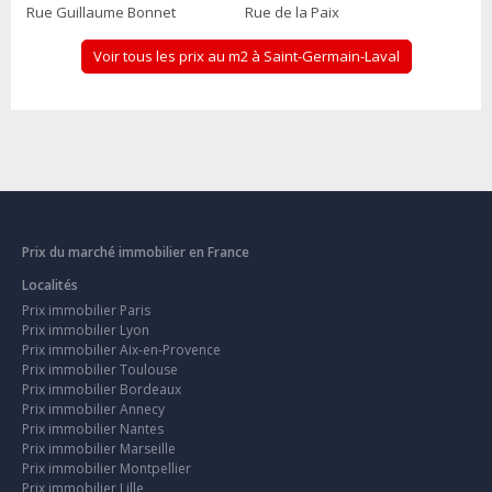
Rue Guillaume Bonnet
Rue de la Paix
Voir tous les prix au m2 à Saint-Germain-Laval
Prix du marché immobilier en France
Localités
Prix immobilier Paris
Prix immobilier Lyon
Prix immobilier Aix-en-Provence
Prix immobilier Toulouse
Prix immobilier Bordeaux
Prix immobilier Annecy
Prix immobilier Nantes
Prix immobilier Marseille
Prix immobilier Montpellier
Prix immobilier Lille