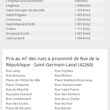
L'Hôpital-sous-Rochefort
508
€/m2
Leigneux
1 390
€/m2
Saint-Georges-de-Baroille
1 724
€/m2
Saint-Polgues
1 425
€/m2
Cremeaux
1 332
€/m2
Saint-Marcel-d'Urfé
1 267
€/m2
Trelins
1 711
€/m2
St marcel d urfe
1 267
€/m2
Saint-Jodard
1 364
€/m2
Prix au m² des rues à proximité de Rue de la
République - Saint-Germain-Laval (42260)
Rue Lamy
Rue Foydieu
Rue Boissieu
Rue Michon
Place de l'Hôtel de Ville
Place Waldeck-Rousseau
Place Chalumet
Rue Chaverondier
Rue du Marché
Rue Saint-Pierre
Rue Jules Durand
Rue des Rochers
Rue Goddemard
Rue de la Charte
Rue des Ecoles
Rue du Four
Place de Revarin
Rue Bel-Air