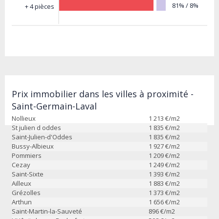
81% / 8%
+ 4 pièces
Prix immobilier dans les villes à proximité -
Saint-Germain-Laval
Nollieux
1 213
€/m2
St julien d oddes
1 835
€/m2
Saint-Julien-d'Oddes
1 835
€/m2
Bussy-Albieux
1 927
€/m2
Pommiers
1 209
€/m2
Cezay
1 249
€/m2
Saint-Sixte
1 393
€/m2
Ailleux
1 883
€/m2
Grézolles
1 373
€/m2
Arthun
1 656
€/m2
Saint-Martin-la-Sauveté
896
€/m2