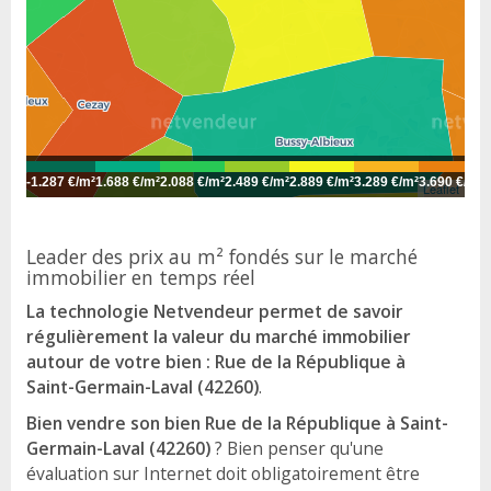
-
1.287 €/m²
1.688 €/m²
2.088 €/m²
2.489 €/m²
2.889 €/m²
3.289 €/m²
3.690 €/m²
4
Leaflet
Leader des prix au m² fondés sur le marché
immobilier en temps réel
La technologie Netvendeur permet de savoir
régulièrement la valeur du marché immobilier
autour de votre bien : Rue de la République à
Saint-Germain-Laval (42260)
.
Bien vendre son bien Rue de la République à Saint-
Germain-Laval (42260)
? Bien penser qu'une
évaluation sur Internet doit obligatoirement être