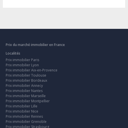
Prix du marché immobilier en France
Localités
Prix immobilier Paris
Prix immobilier Lyon
Prix immobilier Aix-en-Provence
Prix immobilier Toulouse
Prix immobilier Bordeaux
Prix immobilier Annecy
Prix immobilier Nantes
Prix immobilier Marseille
Prix immobilier Montpellier
Prix immobilier Lille
Prix immobilier Nice
Prix immobilier Rennes
Prix immobilier Grenoble
Prix immobilier Strasbourg