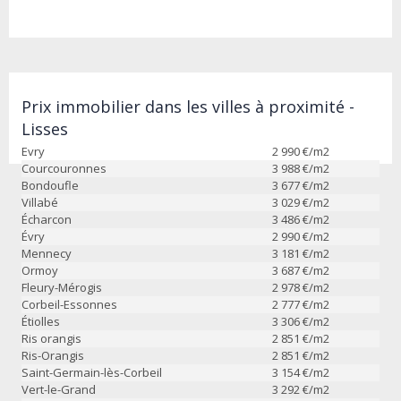
Prix immobilier dans les villes à proximité -
Lisses
Evry
2 990
€/m2
Courcouronnes
3 988
€/m2
Bondoufle
3 677
€/m2
Villabé
3 029
€/m2
Écharcon
3 486
€/m2
Évry
2 990
€/m2
Mennecy
3 181
€/m2
Ormoy
3 687
€/m2
Fleury-Mérogis
2 978
€/m2
Corbeil-Essonnes
2 777
€/m2
Étiolles
3 306
€/m2
Ris orangis
2 851
€/m2
Ris-Orangis
2 851
€/m2
Saint-Germain-lès-Corbeil
3 154
€/m2
Vert-le-Grand
3 292
€/m2