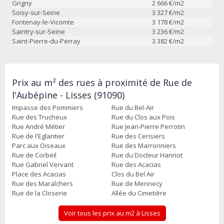
Grigny
2 666
€/m2
Soisy-sur-Seine
3 327
€/m2
Fontenay-le-Vicomte
3 178
€/m2
Saintry-sur-Seine
3 236
€/m2
Saint-Pierre-du-Perray
3 382
€/m2
Prix au m² des rues à proximité de Rue de
l'Aubépine - Lisses (91090)
Impasse des Pommiers
Rue du Bel-Air
Rue des Trucheux
Rue du Clos aux Pois
Rue André Métier
Rue Jean-Pierre Perrotin
Rue de l'Eglantier
Rue des Cerisiers
Parc aux Oiseaux
Rue des Marronniers
Rue de Corbeil
Rue du Docteur Hanriot
Rue Gabriel Vervant
Rue des Acacias
Place des Acacias
Clos du Bel Air
Rue des Maraîchers
Rue de Mennecy
Rue de la Closerie
Allée du Cimetière
Voir tous les prix au m2 à Lisses