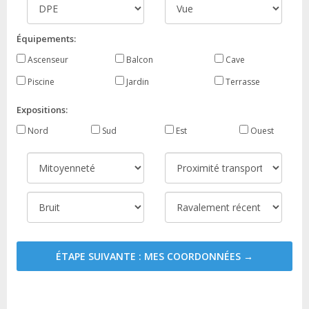
Équipements:
Ascenseur
Balcon
Cave
Piscine
Jardin
Terrasse
Expositions:
Nord
Sud
Est
Ouest
ÉTAPE SUIVANTE : MES COORDONNÉES →