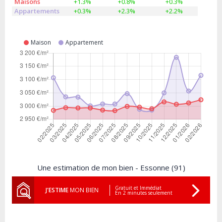
Maisons
+1.3%
+0.8%
+0.3%
Appartements
+0.3%
+2.3%
+2.2%
Maison
Appartement
Une estimation de mon bien - Essonne (91)
Gratuit et Immédiat
J'ESTIME
MON BIEN
En 2 minutes seulement