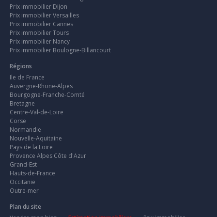
Prix immobilier Dijon
Prix immobilier Versailles
Prix immobilier Cannes
Prix immobilier Tours
Prix immobilier Nancy
Prix immobilier Boulogne-Billancourt
Régions
Ile de France
Auvergne-Rhone-Alpes
Bourgogne-Franche-Comté
Bretagne
Centre-Val-de-Loire
Corse
Normandie
Nouvelle-Aquitaine
Pays de la Loire
Provence Alpes Côte d'Azur
Grand-Est
Hauts-de-France
Occitanie
Outre-mer
Plan du site