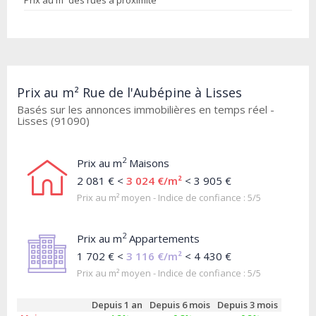
Prix au m² des rues à proximité
Prix au m² Rue de l'Aubépine à Lisses
Basés sur les annonces immobilières en temps réel -
Lisses (91090)
2
Prix au m
Maisons
2 081 € <
3 024 €/m²
< 3 905 €
Prix au m² moyen - Indice de confiance : 5/5
2
Prix au m
Appartements
1 702 € <
3 116 €/m²
< 4 430 €
Prix au m² moyen - Indice de confiance : 5/5
Depuis 1 an
Depuis 6 mois
Depuis 3 mois