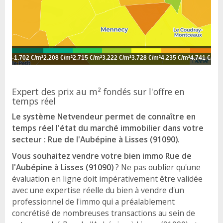
-
1.702 €/m²
2.208 €/m²
2.715 €/m²
3.222 €/m²
3.728 €/m²
4.235 €/m²
4.741 €/m²
5
Leaflet
Expert des prix au m² fondés sur l'offre en
temps réel
Le système Netvendeur permet de connaître en
temps réel l'état du marché immobilier dans votre
secteur : Rue de l'Aubépine à Lisses (91090)
.
Vous souhaitez vendre votre bien immo Rue de
l'Aubépine à Lisses (91090)
? Ne pas oublier qu'une
évaluation en ligne doit impérativement être validée
avec une expertise réelle du bien à vendre d'un
professionnel de l'immo qui a préalablement
concrétisé de nombreuses transactions au sein de