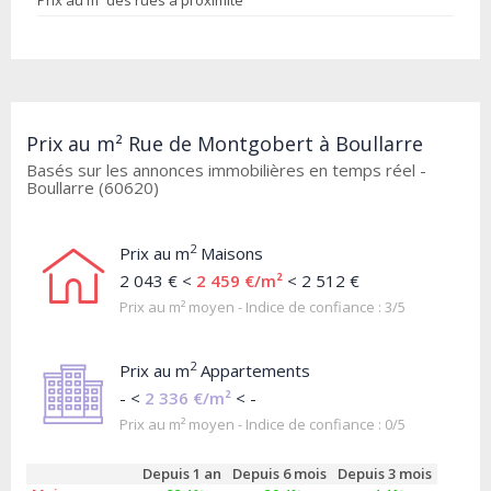
Prix au m² des rues à proximité
Prix au m² Rue de Montgobert à Boullarre
Basés sur les annonces immobilières en temps réel -
Boullarre (60620)
2
Prix au m
Maisons
2 043 € <
2 459 €/m²
< 2 512 €
Prix au m² moyen - Indice de confiance : 3/5
2
Prix au m
Appartements
- <
2 336 €/m²
< -
Prix au m² moyen - Indice de confiance : 0/5
Depuis 1 an
Depuis 6 mois
Depuis 3 mois