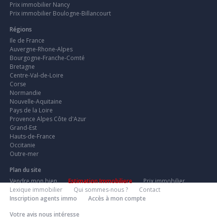
Prix immobilier Nancy
Prix immobilier Boulogne-Billancourt
Régions
Ile de France
Auvergne-Rhone-Alpes
Bourgogne-Franche-Comté
Bretagne
Centre-Val-de-Loire
Corse
Normandie
Nouvelle-Aquitaine
Pays de la Loire
Provence Alpes Côte d'Azur
Grand-Est
Hauts-de-France
Occitanie
Outre-mer
Plan du site
Vendre mon bien
Estimation Immobiliere
Prix immobilier
Lexique immobilier
Qui sommes-nous ?
Contact
Inscription agents immo
Accès à mon compte
Votre avis nous intéresse