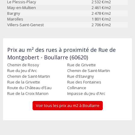
Le Plessis-Placy
2 532
€/m2
May-en-Multien
2 461
€/m2
Bargny
2 478
€/m2
Marolles
1 801
€/m2
Villers-Saint-Genest
2 706
€/m2
Prix au m² des rues à proximité de Rue de
Montgobert - Boullarre (60620)
Chemin de Rosoy
Rue de Grivette
Rue du Jeu d'Arc
Chemin de Saint-Martin
Chemin de Saint-Martin
Rue d'Etavigny
Rue de la Grivette
Rue des Fontaines
Route du Château d'Eau
Collinance
Rue de la Croix Marion
Impasse du Jeu d'Arc
Voir tous les prix au m2 à Boullarre