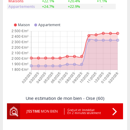
Maisons
+22.1%
+20.4%
+1.1%
Appartements
+24.7%
+22.9%
-
Maison
Appartement
Une estimation de mon bien - Oise (60)
Gratuit et Immédiat
J'ESTIME
MON BIEN
En 2 minutes seulement