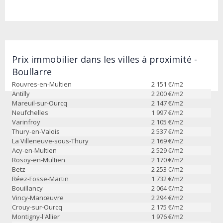
Prix immobilier dans les villes à proximité -
Boullarre
Rouvres-en-Multien
2 151
€/m2
Antilly
2 200
€/m2
Mareuil-sur-Ourcq
2 147
€/m2
Neufchelles
1 997
€/m2
Varinfroy
2 105
€/m2
Thury-en-Valois
2 537
€/m2
La Villeneuve-sous-Thury
2 169
€/m2
Acy-en-Multien
2 529
€/m2
Rosoy-en-Multien
2 170
€/m2
Betz
2 253
€/m2
Réez-Fosse-Martin
1 732
€/m2
Bouillancy
2 064
€/m2
Vincy-Manœuvre
2 294
€/m2
Crouy-sur-Ourcq
2 175
€/m2
Montigny-l'Allier
1 976
€/m2