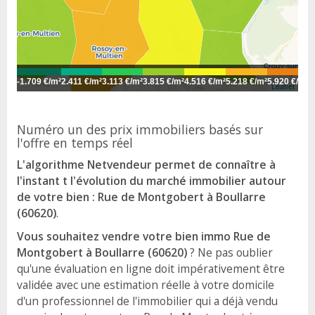
-
1.709 €/m²
2.411 €/m²
3.113 €/m²
3.815 €/m²
4.516 €/m²
5.218 €/m²
5.920 €/m²
6
Leaflet
Numéro un des prix immobiliers basés sur
l'offre en temps réel
L'algorithme Netvendeur permet de connaître à
l'instant t l'évolution du marché immobilier autour
de votre bien : Rue de Montgobert à Boullarre
(60620)
.
Vous souhaitez vendre votre bien immo Rue de
Montgobert à Boullarre (60620)
? Ne pas oublier
qu'une évaluation en ligne doit impérativement être
validée avec une estimation réelle à votre domicile
d'un professionnel de l'immobilier qui a déjà vendu