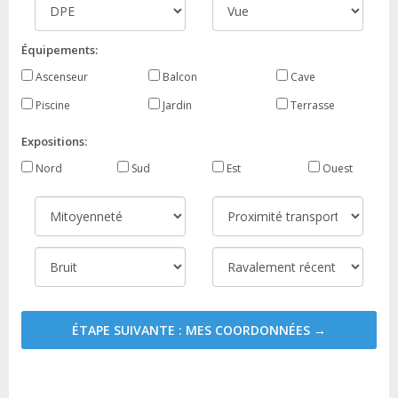
Équipements:
Ascenseur
Balcon
Cave
Piscine
Jardin
Terrasse
Expositions:
Nord
Sud
Est
Ouest
ÉTAPE SUIVANTE : MES COORDONNÉES →