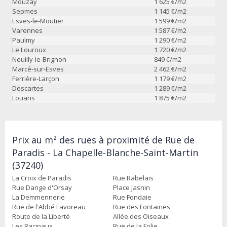
Mouzay
1 625
€/m2
Sepmes
1 145
€/m2
Esves-le-Moutier
1 599
€/m2
Varennes
1 587
€/m2
Paulmy
1 290
€/m2
Le Louroux
1 720
€/m2
Neuilly-le-Brignon
849
€/m2
Marcé-sur-Esves
2 462
€/m2
Ferrière-Larçon
1 179
€/m2
Descartes
1 289
€/m2
Louans
1 875
€/m2
Prix au m² des rues à proximité de Rue de
Paradis - La Chapelle-Blanche-Saint-Martin
(37240)
La Croix de Paradis
Rue Rabelais
Rue Dange d'Orsay
Place Jasnin
La Demmennerie
Rue Fondaie
Rue de l'Abbé Favoreau
Rue des Fontaines
Route de la Liberté
Allée des Oiseaux
Les Racinaux
Rue de la Folie