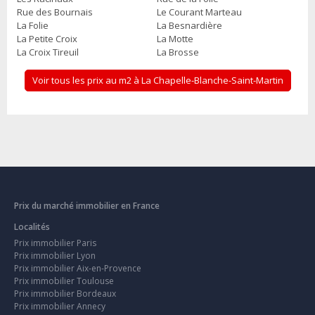
Rue des Bournais
Le Courant Marteau
La Folie
La Besnardière
La Petite Croix
La Motte
La Croix Tireuil
La Brosse
Voir tous les prix au m2 à La Chapelle-Blanche-Saint-Martin
Prix du marché immobilier en France
Localités
Prix immobilier Paris
Prix immobilier Lyon
Prix immobilier Aix-en-Provence
Prix immobilier Toulouse
Prix immobilier Bordeaux
Prix immobilier Annecy