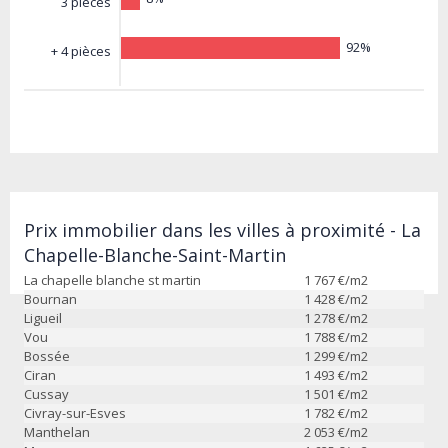
3 pièces
92%
+ 4 pièces
Prix immobilier dans les villes à proximité - La
Chapelle-Blanche-Saint-Martin
La chapelle blanche st martin
1 767
€/m2
Bournan
1 428
€/m2
Ligueil
1 278
€/m2
Vou
1 788
€/m2
Bossée
1 299
€/m2
Ciran
1 493
€/m2
Cussay
1 501
€/m2
Civray-sur-Esves
1 782
€/m2
Manthelan
2 053
€/m2