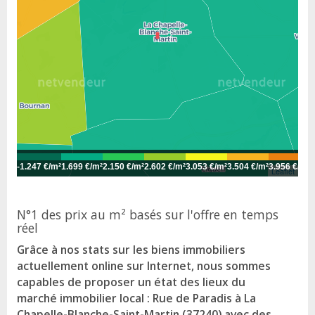
-
1.247 €/m²
1.699 €/m²
2.150 €/m²
2.602 €/m²
3.053 €/m²
3.504 €/m²
3.956 €/m²
4
Leaflet
N°1 des prix au m² basés sur l'offre en temps
réel
Grâce à nos stats sur les biens immobiliers
actuellement online sur Internet, nous sommes
capables de proposer un état des lieux du
marché immobilier local : Rue de Paradis à La
Chapelle-Blanche-Saint-Martin (37240) avec des