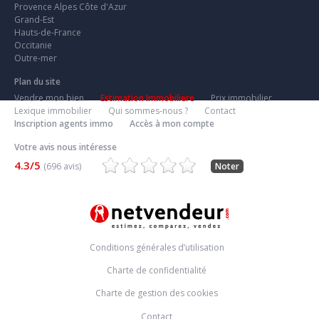
Provence Alpes Côte d'Azur
Grand-Est
Hauts-de-France
Occitanie
Outre-mer
Plan du site
Vendre mon bien
Estimation Immobiliere
Prix immobilier
Lexique immobilier
Qui sommes-nous ?
Contact
Inscription agents immo
Accès à mon compte
Votre avis nous intéresse
4.3/5
(696 avis)
Noter
Conditions générales d’utilisation
Charte de confidentialité
Charte de gestion des cookies
Contact