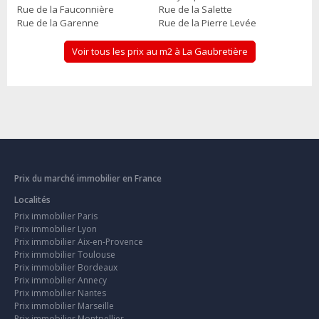
Rue de la Fauconnière
Rue de la Salette
Rue de la Garenne
Rue de la Pierre Levée
Voir tous les prix au m2 à La Gaubretière
Prix du marché immobilier en France
Localités
Prix immobilier Paris
Prix immobilier Lyon
Prix immobilier Aix-en-Provence
Prix immobilier Toulouse
Prix immobilier Bordeaux
Prix immobilier Annecy
Prix immobilier Nantes
Prix immobilier Marseille
Prix immobilier Montpellier