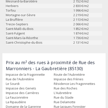
Mesnard-la-Barotière
2 152
€/m2
Herbiers
2 830
€/m2
Torfou
1 996
€/m2
Mortagne-sur-Sèvre
2 219
€/m2
La Bruffière
2 113
€/m2
Treize-Septiers
2 066
€/m2
Saint-Malô-du-Bois
1 852
€/m2
Saint-Fulgent
1 874
€/m2
Saint-Mars-la-Réorthe
1 736
€/m2
Saint-Christophe-du-Bois
2 131
€/m2
Prix au m² des rues à proximité de Rue des
Marronniers - La Gaubretière (85130)
Impasse de la Fragonnette
Route de l'Aubretière
Rue de l'Aubretière
Impasse des Frènes
Le Sourdi
Résidence Les Fragonnettes
Impasse des Genets
Rue des Roches
Impasse des Carrières
L'Aubretière
La Fauconnière
Rue du Stade
La Ripaudière
Rue Delamotte
Domaine de la Garenne
Rue Jacques Forestier