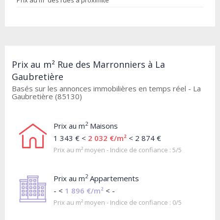
Prix au m² des rues à proximité
Prix au m² Rue des Marronniers à La
Gaubretière
Basés sur les annonces immobilières en temps réel - La
Gaubretière (85130)
2
Prix au m
Maisons
1 343 € <
2 032 €/m²
< 2 874 €
Prix au m² moyen - Indice de confiance : 5/5
2
Prix au m
Appartements
- <
1 896 €/m²
< -
Prix au m² moyen - Indice de confiance : 0/5