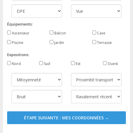
Équipements:
Ascenseur
Balcon
Cave
Piscine
Jardin
Terrasse
Expositions:
Nord
Sud
Est
Ouest
ÉTAPE SUIVANTE : MES COORDONNÉES →