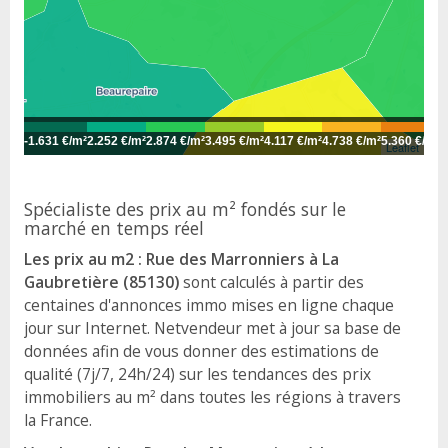
-
1.631 €/m²
2.252 €/m²
2.874 €/m²
3.495 €/m²
4.117 €/m²
4.738 €/m²
5.360 €/m²
5
Leaflet
Spécialiste des prix au m² fondés sur le
marché en temps réel
Les prix au m2 : Rue des Marronniers à La
Gaubretière (85130)
sont calculés à partir des
centaines d'annonces immo mises en ligne chaque
jour sur Internet. Netvendeur met à jour sa base de
données afin de vous donner des estimations de
qualité (7j/7, 24h/24) sur les tendances des prix
immobiliers au m² dans toutes les régions à travers
la France.