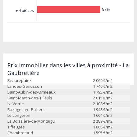
87%
+ 4 pièces
Prix immobilier dans les villes à proximité - La
Gaubretière
Beaurepaire
2 069
€/m2
Landes-Genusson
1 740
€/m2
Saint-Aubin-des-Ormeaux
1 795
€/m2
Saint-Martin-des-Tilleuls
2 015
€/m2
La Verrie
2 108
€/m2
Bazoges-en-Paillers
1 948
€/m2
Le Longeron
1 664
€/m2
La Boissière-de-Montaigu
2 289
€/m2
Tiffauges
1 806
€/m2
Chambretaud
1 595
€/m2