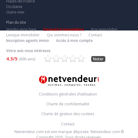
Hauts-de-France
Occitanie
Outre-mer
Plan du site
Vendre mon bien
Estimation Immobiliere
Prix immobilier
Lexique immobilier
Qui sommes-nous ?
Contact
Inscription agents immo
Accès à mon compte
Votre avis nous intéresse
4.3/5
(696 avis)
Noter
Conditions générales d’utilisation
Charte de confidentialité
Charte de gestion des cookies
Contact
Netvendeur.com est une marque déposée. Netvendeur.com ©
Copyright 2025. Tous droits réservés.