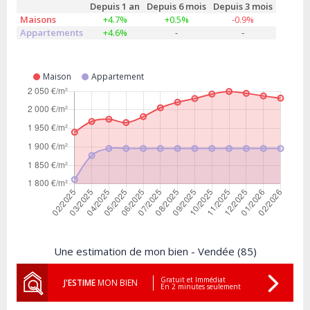
Depuis 1 an
Depuis 6 mois
Depuis 3 mois
Maisons
+4.7%
+0.5%
-0.9%
Appartements
+4.6%
-
-
Maison
Appartement
Une estimation de mon bien - Vendée (85)
Gratuit et Immédiat
J'ESTIME
MON BIEN
En 2 minutes seulement