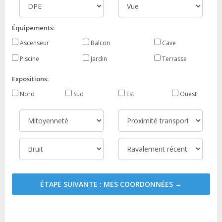
Équipements:
Ascenseur
Balcon
Cave
Piscine
Jardin
Terrasse
Expositions:
Nord
Sud
Est
Ouest
ÉTAPE SUIVANTE : MES COORDONNÉES →