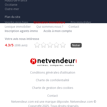
Hauts-de-France
Occitanie
Outre-mer
Plan du site
Vendre mon bien
Estimation Immobiliere
Prix immobilier
Lexique immobilier
Qui sommes-nous ?
Contact
Inscription agents immo
Accès à mon compte
Votre avis nous intéresse
4.3/5
(696 avis)
Noter
Conditions générales d’utilisation
Charte de confidentialité
Charte de gestion des cookies
Contact
Netvendeur.com est une marque déposée. Netvendeur.com ©
Copyright 2025. Tous droits réservés.