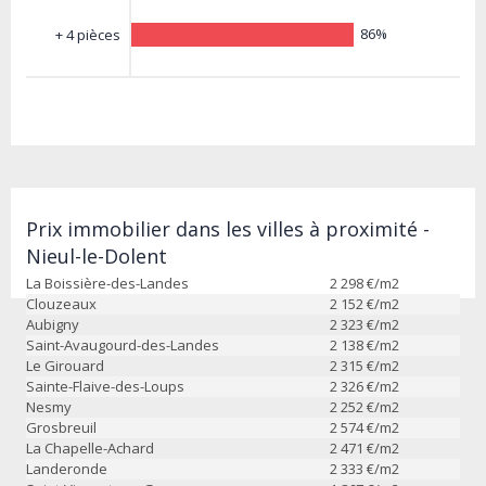
86%
+ 4 pièces
Prix immobilier dans les villes à proximité -
Nieul-le-Dolent
La Boissière-des-Landes
2 298
€/m2
Clouzeaux
2 152
€/m2
Aubigny
2 323
€/m2
Saint-Avaugourd-des-Landes
2 138
€/m2
Le Girouard
2 315
€/m2
Sainte-Flaive-des-Loups
2 326
€/m2
Nesmy
2 252
€/m2
Grosbreuil
2 574
€/m2
La Chapelle-Achard
2 471
€/m2
Landeronde
2 333
€/m2