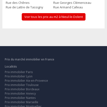
Rue des Chênes
Rue Georges Clémenceau
Rue de Lattre de Tassigny
Rue Armand Calleau
Voir tous les prix au m2 à Nieul-le-Dolent
Prix du marché immobilier en France
Localités
Prix immobilier Paris
Prix immobilier Lyon
Prix immobilier Aix-en-Provence
Prix immobilier Toulouse
Prix immobilier Bordeaux
Prix immobilier Annecy
Prix immobilier Nantes
Prix immobilier Marseille
Prix immobilier Montpellier