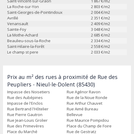
Saint-Vincent-sur-Graon
1 867
€/m2
La Roche-sur-Yon
2 803
€/m2
Saint-Georges-de-Pointindoux
2 004
€/m2
Avrillé
2 351
€/m2
Venansault
2 409
€/m2
Sainte-Foy
3 048
€/m2
La Mothe-Achard
2 685
€/m2
Beaulieu-sous-la-Roche
2 334
€/m2
Saint-Hilaire-la-Forêt
2 558
€/m2
Le champ st pere
2 033
€/m2
Prix au m² des rues à proximité de Rue des
Peupliers - Nieul-le-Dolent (85430)
Impasse des Noisetiers
Rue Agénor Ravon
Rue des Aubépines
Rue de la Noue Ronde
Impasse de l'Enclos
Rue Arthur Chauvet
Rue Bertrand l'Hôtelier
Rue Aimé Bureau
Rue Pierre Gautron
Bellevue
Rue Jean-Louis Grolier
Rue Maurice Pompidou
Rue des Primevères
Place du Champ de Foire
Place du Marché
Rue de Gestratz