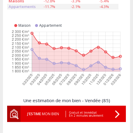
Maisons
-12.8%
-3.3%
-5.4%
Appartements
-11.7%
-2.1%
-4.3%
Maison
Appartement
Une estimation de mon bien - Vendée (85)
Gratuit et Immédiat
J'ESTIME
MON BIEN
En 2 minutes seulement