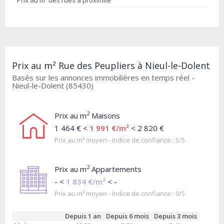
Prix au m² des rues à proximité
Prix au m² Rue des Peupliers à Nieul-le-Dolent
Basés sur les annonces immobilières en temps réel -
Nieul-le-Dolent (85430)
2
Prix au m
Maisons
1 464 € <
1 991 €/m²
< 2 820 €
Prix au m² moyen - Indice de confiance : 5/5
2
Prix au m
Appartements
- <
1 834 €/m²
< -
Prix au m² moyen - Indice de confiance : 0/5
Depuis 1 an
Depuis 6 mois
Depuis 3 mois