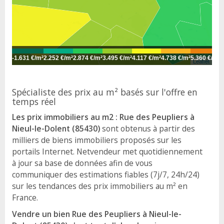
-
1.631 €/m²
2.252 €/m²
2.874 €/m²
3.495 €/m²
4.117 €/m²
4.738 €/m²
5.360 €/m²
5
Leaflet
Spécialiste des prix au m² basés sur l'offre en
temps réel
Les prix immobiliers au m2 : Rue des Peupliers à
Nieul-le-Dolent (85430)
sont obtenus à partir des
milliers de biens immobiliers proposés sur les
portails Internet. Netvendeur met quotidiennement
à jour sa base de données afin de vous
communiquer des estimations fiables (7j/7, 24h/24)
sur les tendances des prix immobiliers au m² en
France.
Vendre un bien Rue des Peupliers à Nieul-le-