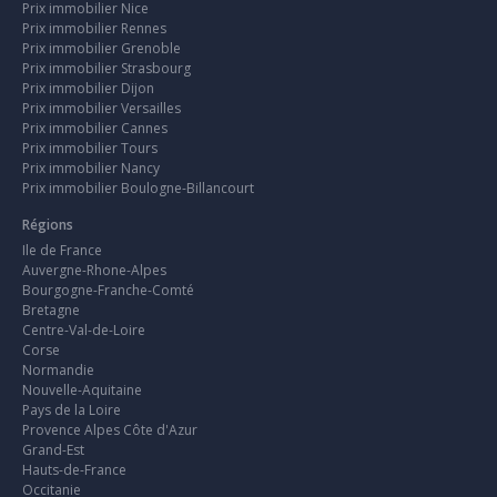
Prix immobilier Nice
Prix immobilier Rennes
Prix immobilier Grenoble
Prix immobilier Strasbourg
Prix immobilier Dijon
Prix immobilier Versailles
Prix immobilier Cannes
Prix immobilier Tours
Prix immobilier Nancy
Prix immobilier Boulogne-Billancourt
Régions
Ile de France
Auvergne-Rhone-Alpes
Bourgogne-Franche-Comté
Bretagne
Centre-Val-de-Loire
Corse
Normandie
Nouvelle-Aquitaine
Pays de la Loire
Provence Alpes Côte d'Azur
Grand-Est
Hauts-de-France
Occitanie