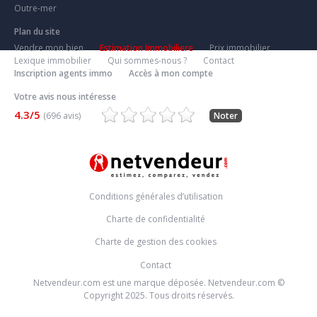
Outre-mer
Plan du site
Vendre mon bien
Estimation Immobiliere
Prix immobilier
Lexique immobilier
Qui sommes-nous ?
Contact
Inscription agents immo
Accès à mon compte
Votre avis nous intéresse
4.3/5
(696 avis)
Noter
Conditions générales d’utilisation
Charte de confidentialité
Charte de gestion des cookies
Contact
Netvendeur.com est une marque déposée. Netvendeur.com ©
Copyright 2025. Tous droits réservés.