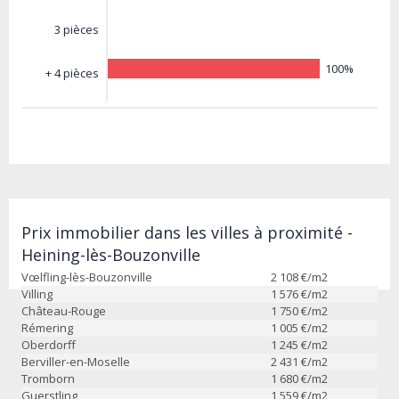
3 pièces
100%
+ 4 pièces
Prix immobilier dans les villes à proximité -
Heining-lès-Bouzonville
Vœlfling-lès-Bouzonville
2 108
€/m2
Villing
1 576
€/m2
Château-Rouge
1 750
€/m2
Rémering
1 005
€/m2
Oberdorff
1 245
€/m2
Berviller-en-Moselle
2 431
€/m2
Tromborn
1 680
€/m2
Guerstling
1 559
€/m2