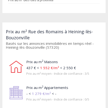
Prix au m² des rues à proximité
Prix au m² Rue des Romains à Heining-lès-
Bouzonville
Basés sur les annonces immobilières en temps réel -
Heining-lès-Bouzonville (57320)
2
Prix au m
Maisons
437 € <
1 552 €/m²
< 2 550 €
Prix au m² moyen - Indice de confiance : 3/5
2
Prix au m
Appartements
- <
1 279 €/m²
< -
Prix au m² moyen - Indice de confiance : 0/5