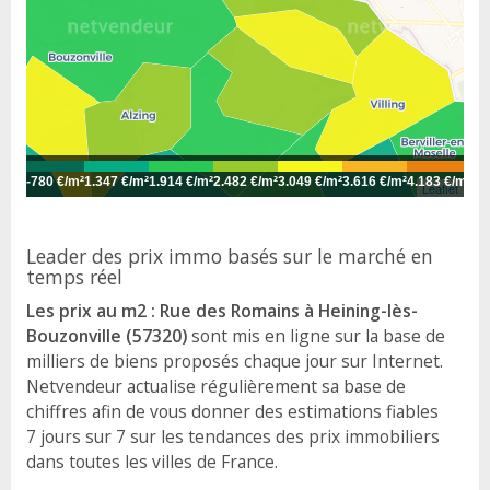
-
780 €/m²
1.347 €/m²
1.914 €/m²
2.482 €/m²
3.049 €/m²
3.616 €/m²
4.183 €/m²
4.
Leaflet
Leader des prix immo basés sur le marché en
temps réel
Les prix au m2 : Rue des Romains à Heining-lès-
Bouzonville (57320)
sont mis en ligne sur la base de
milliers de biens proposés chaque jour sur Internet.
Netvendeur actualise régulièrement sa base de
chiffres afin de vous donner des estimations fiables
7 jours sur 7 sur les tendances des prix immobiliers
dans toutes les villes de France.