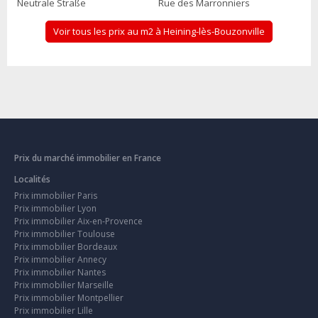
Neutrale Straße
Rue des Marronniers
Voir tous les prix au m2 à Heining-lès-Bouzonville
Prix du marché immobilier en France
Localités
Prix immobilier Paris
Prix immobilier Lyon
Prix immobilier Aix-en-Provence
Prix immobilier Toulouse
Prix immobilier Bordeaux
Prix immobilier Annecy
Prix immobilier Nantes
Prix immobilier Marseille
Prix immobilier Montpellier
Prix immobilier Lille