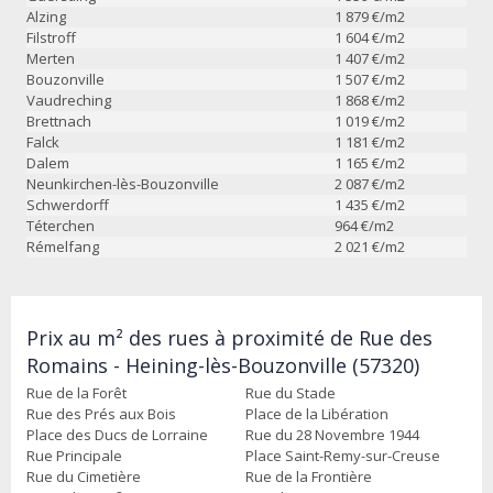
Alzing
1 879
€/m2
Filstroff
1 604
€/m2
Merten
1 407
€/m2
Bouzonville
1 507
€/m2
Vaudreching
1 868
€/m2
Brettnach
1 019
€/m2
Falck
1 181
€/m2
Dalem
1 165
€/m2
Neunkirchen-lès-Bouzonville
2 087
€/m2
Schwerdorff
1 435
€/m2
Téterchen
964
€/m2
Rémelfang
2 021
€/m2
Prix au m² des rues à proximité de Rue des
Romains - Heining-lès-Bouzonville (57320)
Rue de la Forêt
Rue du Stade
Rue des Prés aux Bois
Place de la Libération
Place des Ducs de Lorraine
Rue du 28 Novembre 1944
Rue Principale
Place Saint-Remy-sur-Creuse
Rue du Cimetière
Rue de la Frontière