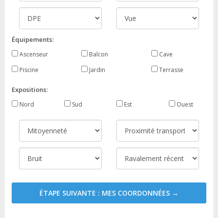
Équipements:
Ascenseur
Balcon
Cave
Piscine
Jardin
Terrasse
Expositions:
Nord
Sud
Est
Ouest
ÉTAPE SUIVANTE : MES COORDONNÉES →