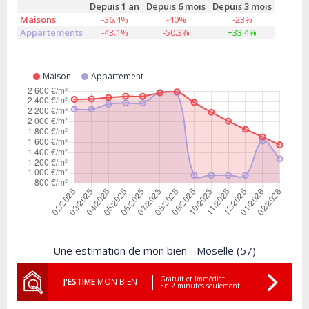
Depuis 1 an
Depuis 6 mois
Depuis 3 mois
Maisons
-36.4%
-40%
-23%
Appartements
-43.1%
-50.3%
+33.4%
Maison
Appartement
Une estimation de mon bien - Moselle (57)
Gratuit et Immédiat
J'ESTIME
MON BIEN
En 2 minutes seulement