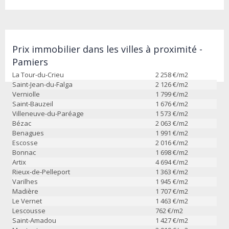
Prix immobilier dans les villes à proximité -
Pamiers
La Tour-du-Crieu
2 258
€/m2
Saint-Jean-du-Falga
2 126
€/m2
Verniolle
1 799
€/m2
Saint-Bauzeil
1 676
€/m2
Villeneuve-du-Paréage
1 573
€/m2
Bézac
2 063
€/m2
Benagues
1 991
€/m2
Escosse
2 016
€/m2
Bonnac
1 698
€/m2
Artix
4 694
€/m2
Rieux-de-Pelleport
1 363
€/m2
Varilhes
1 945
€/m2
Madière
1 707
€/m2
Le Vernet
1 463
€/m2
Lescousse
762
€/m2
Saint-Amadou
1 427
€/m2