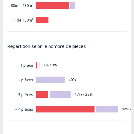
80m² - 130m²
+ de 130m²
Répartition selon le nombre de pièces
1% / 1%
1 pièce
40%
2 pièces
17% / 29%
3 pièces
82% / 
+ 4 pièces