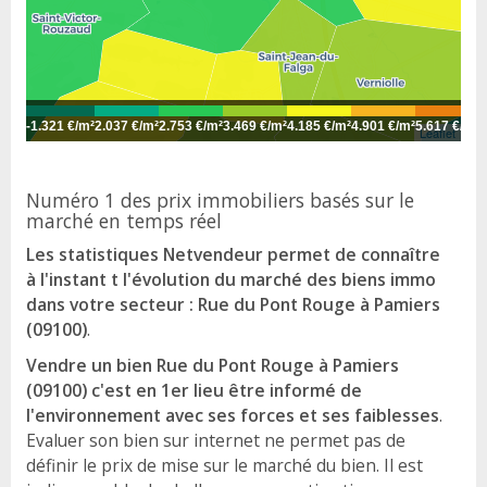
-
1.321 €/m²
2.037 €/m²
2.753 €/m²
3.469 €/m²
4.185 €/m²
4.901 €/m²
5.617 €/m²
6
Leaflet
Numéro 1 des prix immobiliers basés sur le
marché en temps réel
Les statistiques Netvendeur permet de connaître
à l'instant t l'évolution du marché des biens immo
dans votre secteur : Rue du Pont Rouge à Pamiers
(09100)
.
Vendre un bien Rue du Pont Rouge à Pamiers
(09100) c'est en 1er lieu être informé de
l'environnement avec ses forces et ses faiblesses
.
Evaluer son bien sur internet ne permet pas de
définir le prix de mise sur le marché du bien. Il est