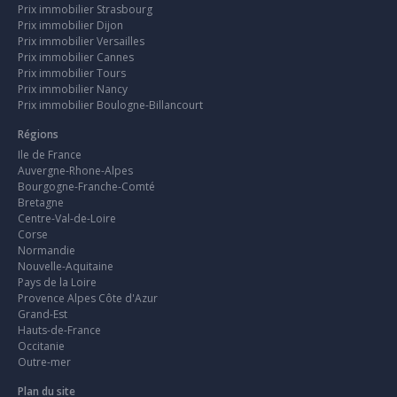
Prix immobilier Strasbourg
Prix immobilier Dijon
Prix immobilier Versailles
Prix immobilier Cannes
Prix immobilier Tours
Prix immobilier Nancy
Prix immobilier Boulogne-Billancourt
Régions
Ile de France
Auvergne-Rhone-Alpes
Bourgogne-Franche-Comté
Bretagne
Centre-Val-de-Loire
Corse
Normandie
Nouvelle-Aquitaine
Pays de la Loire
Provence Alpes Côte d'Azur
Grand-Est
Hauts-de-France
Occitanie
Outre-mer
Plan du site