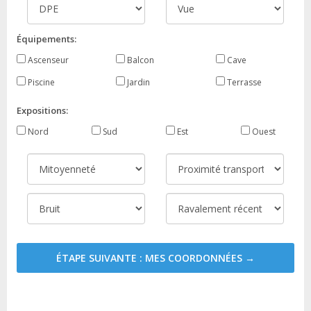
Équipements:
Ascenseur
Balcon
Cave
Piscine
Jardin
Terrasse
Expositions:
Nord
Sud
Est
Ouest
ÉTAPE SUIVANTE : MES COORDONNÉES →