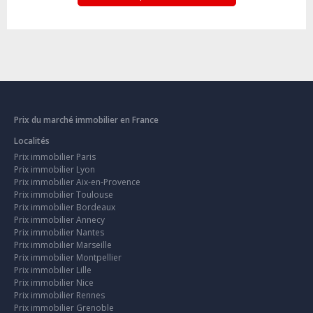
Prix du marché immobilier en France
Localités
Prix immobilier Paris
Prix immobilier Lyon
Prix immobilier Aix-en-Provence
Prix immobilier Toulouse
Prix immobilier Bordeaux
Prix immobilier Annecy
Prix immobilier Nantes
Prix immobilier Marseille
Prix immobilier Montpellier
Prix immobilier Lille
Prix immobilier Nice
Prix immobilier Rennes
Prix immobilier Grenoble