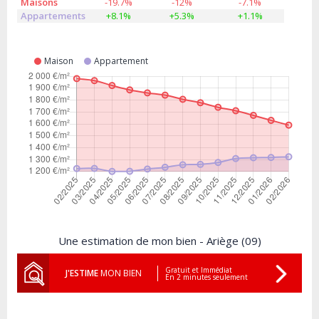
Maisons
-19.7%
-12%
-7.1%
Appartements
+8.1%
+5.3%
+1.1%
Maison
Appartement
Une estimation de mon bien - Ariège (09)
Gratuit et Immédiat
J'ESTIME
MON BIEN
En 2 minutes seulement