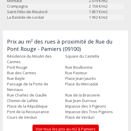
Montaut
2 019
€/m2
Crampagna
2 156
€/m2
Saint-Félix-de-Rieutord
1 857
€/m2
La Bastide-de-Lordat
1 952
€/m2
Prix au m² des rues à proximité de Rue du
Pont Rouge - Pamiers (09100)
Résidence du Moulin des
Square du Castella
Carmes
Pont Rouge
Rue Boulbonne
Rue des Carmes
Rue Pasteur
Rue Bayle
Place Jean Jaurès
Passage de la Porte de
Place du Mercadal
Nerviaux
Rue Charles de Gaulle
Rue de la Brasserie
Chemin de Lafitte
Rue Jean Durroux
Place de la République
Impasse des 3 Pigeons
Pont de la Recouvrance
Impasse des Trois Pigeons
Cours de Verdun
Place de Verdun
Voir tous les prix au m2 à Pamiers