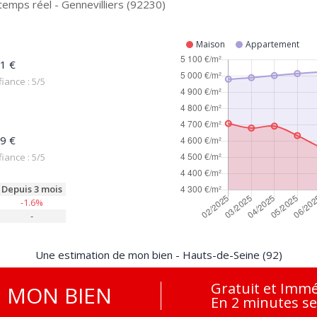
temps réel - Gennevilliers (92230)
Maison
Appartement
1 €
iance : 5/5
9 €
iance : 5/5
Depuis 3 mois
-1.6%
-
Une estimation de mon bien - Hauts-de-Seine (92)
Gratuit et Immé
E
MON BIEN
En 2 minutes s