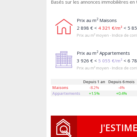
Basés sur les annonces immobilières en 
2
Prix au m
Maisons
2 898 € <
4 321 €/m²
< 5 85
Prix au m² moyen - Indice de conf
2
Prix au m
Appartements
3 926 € <
5 055 €/m²
< 6 78
Prix au m² moyen - Indice de conf
Depuis 1 an
Depuis 6 mois
Maisons
-8.2%
-4%
Appartements
+1.5%
+0.4%
J'ESTIM