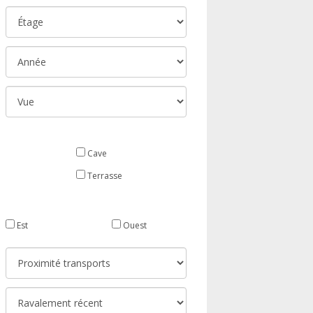
Cave
Terrasse
Est
Ouest