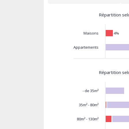
Répartition sel
4%
Maisons
Appartements
Répartition sel
- de 35m²
35m² - 80m²
80m² - 130m²