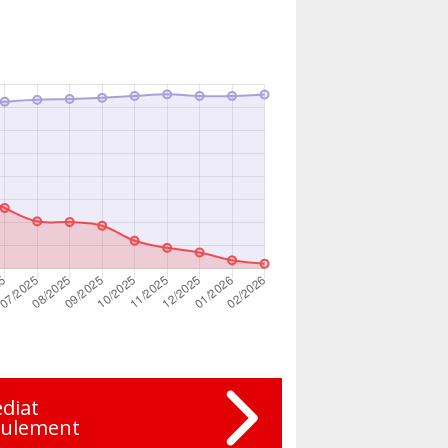
diat
eulement