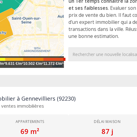
un 1er temps connaitre la z
et ses faiblesses
. Evaluer son
prix de vente du bien. Il faut c
d'un expert immobilier qui a d
transactions dans la ville. Réu
une bonne estimation.
/m²
9.631 €/m²
10.502 €/m²
11.372 €/m²
+
Leaflet
ilier à Gennevilliers (92230)
es ventes immobilières
APPARTEMENTS
DÉLAI MAISON
69 m²
87 j