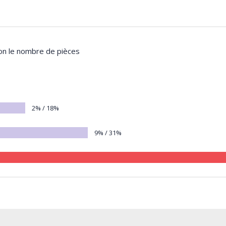
lon le nombre de pièces
2% / 18%
9% / 31%