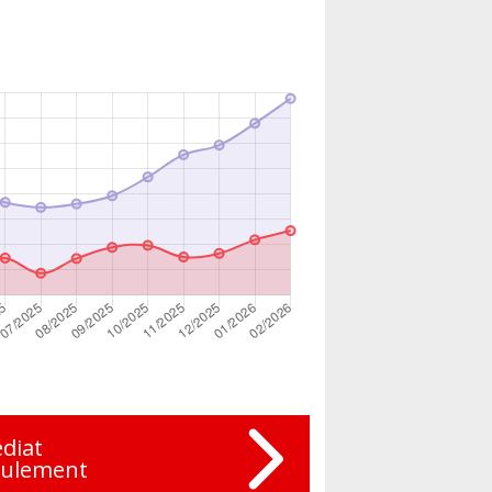
diat
eulement