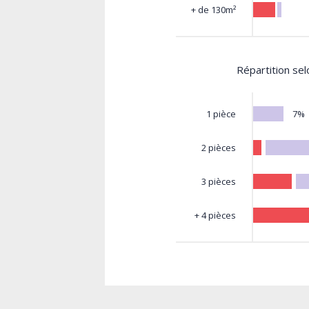
+ de 130m²
Répartition se
7%
1 pièce
2 pièces
3 pièces
+ 4 pièces