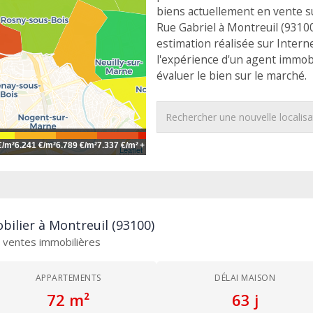
biens actuellement en vente 
Rue Gabriel à Montreuil (93100)
estimation réalisée sur Interne
l'expérience d'un agent immob
évaluer le bien sur le marché.
€/m²
6.241 €/m²
6.789 €/m²
7.337 €/m²
+
Leaflet
bilier à Montreuil (93100)
es ventes immobilières
APPARTEMENTS
DÉLAI MAISON
72 m²
63 j