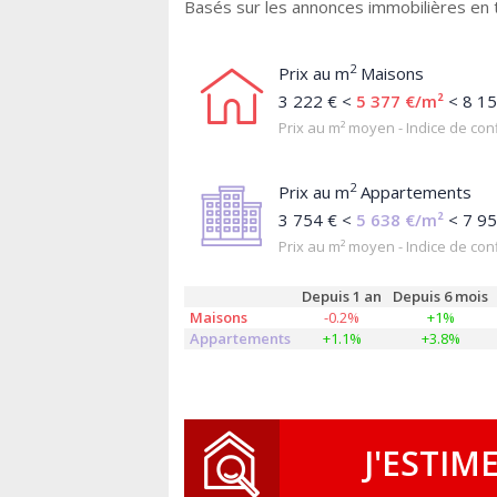
Basés sur les annonces immobilières en 
2
Prix au m
Maisons
3 222 € <
5 377 €/m²
< 8 15
Prix au m² moyen - Indice de conf
2
Prix au m
Appartements
3 754 € <
5 638 €/m²
< 7 95
Prix au m² moyen - Indice de conf
Depuis 1 an
Depuis 6 mois
Maisons
-0.2%
+1%
Appartements
+1.1%
+3.8%
J'ESTIM