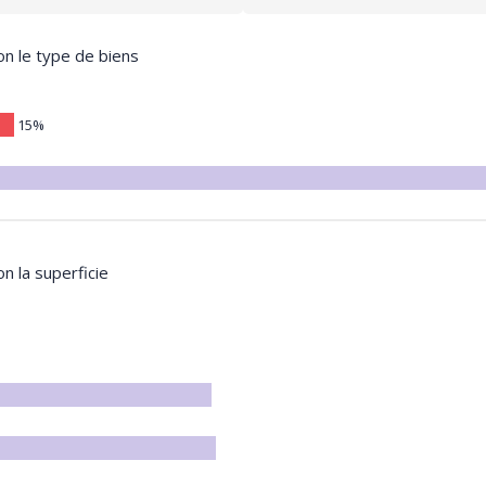
on le type de biens
15%
on la superficie