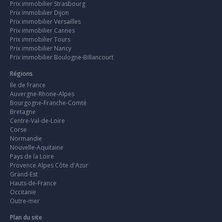
Prix immobilier Strasbourg
Prix immobilier Dijon
Prix immobilier Versailles
Prix immobilier Cannes
Prix immobilier Tours
Prix immobilier Nancy
Prix immobilier Boulogne-Billancourt
Régions
Ile de France
Auvergne-Rhone-Alpes
Bourgogne-Franche-Comté
Bretagne
Centre-Val-de-Loire
Corse
Normandie
Nouvelle-Aquitaine
Pays de la Loire
Provence Alpes Côte d'Azur
Grand-Est
Hauts-de-France
Occitanie
Outre-mer
Plan du site