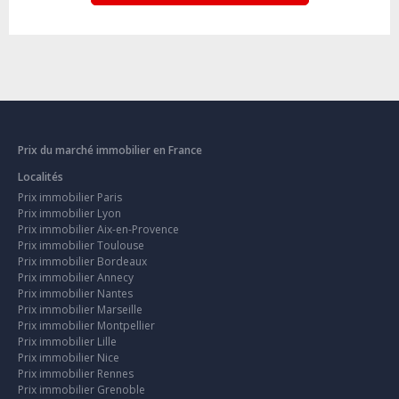
Prix du marché immobilier en France
Localités
Prix immobilier Paris
Prix immobilier Lyon
Prix immobilier Aix-en-Provence
Prix immobilier Toulouse
Prix immobilier Bordeaux
Prix immobilier Annecy
Prix immobilier Nantes
Prix immobilier Marseille
Prix immobilier Montpellier
Prix immobilier Lille
Prix immobilier Nice
Prix immobilier Rennes
Prix immobilier Grenoble