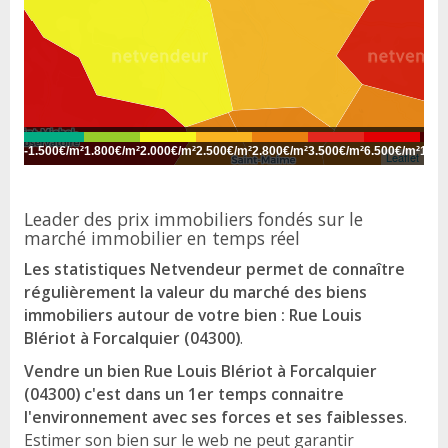
-
1.500€/m²
1.800€/m²
2.000€/m²
2.500€/m²
2.800€/m²
3.500€/m²
6.500€/m²
10.0
Leaflet
Leader des prix immobiliers fondés sur le
marché immobilier en temps réel
Les statistiques Netvendeur permet de connaître
régulièrement la valeur du marché des biens
immobiliers autour de votre bien : Rue Louis
Blériot à Forcalquier (04300)
.
Vendre un bien Rue Louis Blériot à Forcalquier
(04300) c'est dans un 1er temps connaitre
l'environnement avec ses forces et ses faiblesses
.
Estimer son bien sur le web ne peut garantir