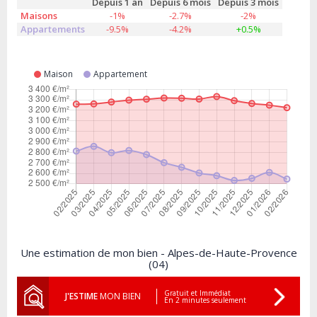
Depuis 1 an
Depuis 6 mois
Depuis 3 mois
Maisons
-1%
-2.7%
-2%
Appartements
-9.5%
-4.2%
+0.5%
Maison
Appartement
Une estimation de mon bien - Alpes-de-Haute-Provence
(04)
Gratuit et Immédiat
J'ESTIME
MON BIEN
En 2 minutes seulement