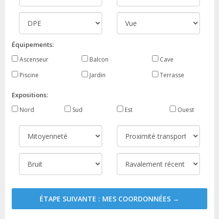
Équipements:
Ascenseur
Balcon
Cave
Piscine
Jardin
Terrasse
Expositions:
Nord
Sud
Est
Ouest
ÉTAPE SUIVANTE : MES COORDONNÉES →