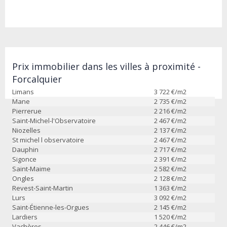
Prix immobilier dans les villes à proximité -
Forcalquier
Limans
3 722
€/m2
Mane
2 735
€/m2
Pierrerue
2 216
€/m2
Saint-Michel-l'Observatoire
2 467
€/m2
Niozelles
2 137
€/m2
St michel l observatoire
2 467
€/m2
Dauphin
2 717
€/m2
Sigonce
2 391
€/m2
Saint-Maime
2 582
€/m2
Ongles
2 128
€/m2
Revest-Saint-Martin
1 363
€/m2
Lurs
3 092
€/m2
Saint-Étienne-les-Orgues
2 145
€/m2
Lardiers
1 520
€/m2
Vachères
2 446
€/m2