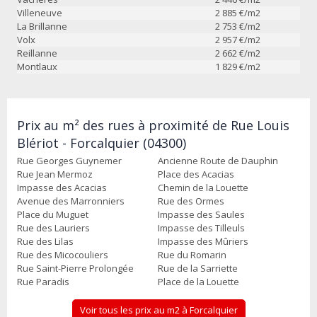
Villeneuve
2 885
€/m2
La Brillanne
2 753
€/m2
Volx
2 957
€/m2
Reillanne
2 662
€/m2
Montlaux
1 829
€/m2
Prix au m² des rues à proximité de Rue Louis
Blériot - Forcalquier (04300)
Rue Georges Guynemer
Ancienne Route de Dauphin
Rue Jean Mermoz
Place des Acacias
Impasse des Acacias
Chemin de la Louette
Avenue des Marronniers
Rue des Ormes
Place du Muguet
Impasse des Saules
Rue des Lauriers
Impasse des Tilleuls
Rue des Lilas
Impasse des Mûriers
Rue des Micocouliers
Rue du Romarin
Rue Saint-Pierre Prolongée
Rue de la Sarriette
Rue Paradis
Place de la Louette
Voir tous les prix au m2 à Forcalquier