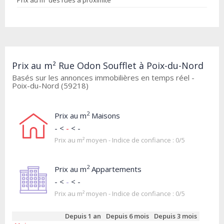
Prix au m² des rues à proximité
Prix au m² Rue Odon Soufflet à Poix-du-Nord
Basés sur les annonces immobilières en temps réel -
Poix-du-Nord (59218)
2
Prix au m
Maisons
- <
-
< -
Prix au m² moyen - Indice de confiance : 0/5
2
Prix au m
Appartements
- <
-
< -
Prix au m² moyen - Indice de confiance : 0/5
Depuis 1 an
Depuis 6 mois
Depuis 3 mois