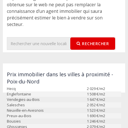
obtenue sur le web ne peut pas remplacer la
connaissance d'un agent immobilier qui saura
précisément estimer le bien à vendre sur son
secteur.
RECHERCHER
Prix immobilier dans les villes à proximité -
Poix-du-Nord
Hecq
2 029
€/m2
Englefontaine
1 508
€/m2
Vendegies-au-Bois
1 647
€/m2
Salesches
2 052
€/m2
Neuville-en-Avesnois
1 523
€/m2
Preux-au-Bois
1 690
€/m2
Bousies
1 246
€/m2
Ghissignies
2 079
€/m2