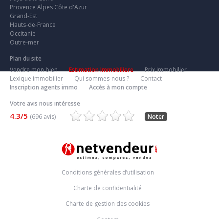
Provence Alpes Côte d'Azur
Grand-Est
Hauts-de-France
Occitanie
Outre-mer
Plan du site
Vendre mon bien
Estimation Immobiliere
Prix immobilier
Lexique immobilier
Qui sommes-nous ?
Contact
Inscription agents immo
Accès à mon compte
Votre avis nous intéresse
4.3/5
(696 avis)
Noter
Conditions générales d’utilisation
Charte de confidentialité
Charte de gestion des cookies