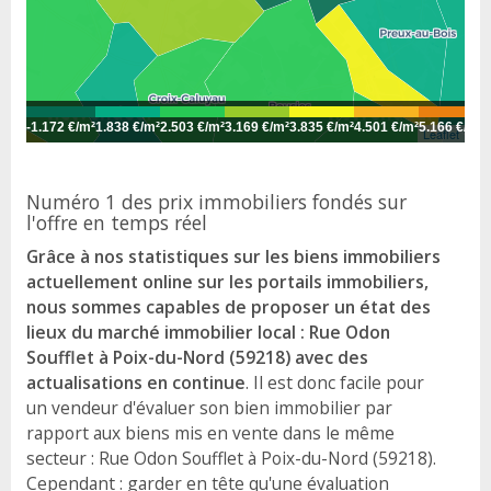
-
1.172 €/m²
1.838 €/m²
2.503 €/m²
3.169 €/m²
3.835 €/m²
4.501 €/m²
5.166 €/m²
5
Leaflet
Numéro 1 des prix immobiliers fondés sur
l'offre en temps réel
Grâce à nos statistiques sur les biens immobiliers
actuellement online sur les portails immobiliers,
nous sommes capables de proposer un état des
lieux du marché immobilier local : Rue Odon
Soufflet à Poix-du-Nord (59218) avec des
actualisations en continue
. Il est donc facile pour
un vendeur d'évaluer son bien immobilier par
rapport aux biens mis en vente dans le même
secteur : Rue Odon Soufflet à Poix-du-Nord (59218).
Cependant : garder en tête qu'une évaluation