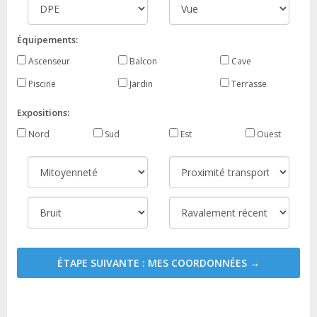
Équipements:
Ascenseur
Balcon
Cave
Piscine
Jardin
Terrasse
Expositions:
Nord
Sud
Est
Ouest
ÉTAPE SUIVANTE : MES COORDONNÉES →