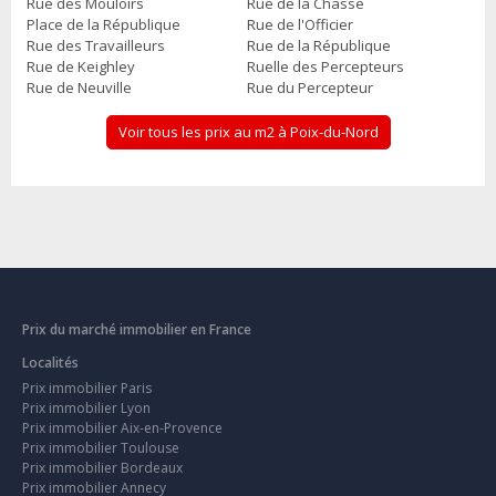
Rue des Mouloirs
Rue de la Chasse
Place de la République
Rue de l'Officier
Rue des Travailleurs
Rue de la République
Rue de Keighley
Ruelle des Percepteurs
Rue de Neuville
Rue du Percepteur
Voir tous les prix au m2 à Poix-du-Nord
Prix du marché immobilier en France
Localités
Prix immobilier Paris
Prix immobilier Lyon
Prix immobilier Aix-en-Provence
Prix immobilier Toulouse
Prix immobilier Bordeaux
Prix immobilier Annecy