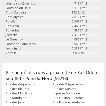
Louvignies-Quesnoy
1 712
€/m2
Fontaine-au-Bois
1 136
€/m2
Croix-Caluyau
852
€/m2
Beaudignies
2 072
€/m2
Potelle
2 361
€/m2
Beaurain
2 468
€/m2
Romeries
1 831
€/m2
Jolimetz
2 372
€/m2
Le Quesnoy
1 685
€/m2
Forest-en-Cambrésis
1 542
€/m2
Locquignol
2 232
€/m2
Vertain
980
€/m2
Prix au m² des rues à proximité de Rue Odon
Soufflet - Poix-du-Nord (59218)
Rue des Coquelicots
Rue des Pâquerettes
Rue des Bleuets
Rue des Rosiers
Rue des Mouilloirs
Impasse Dondaine
Rue Dondaine
Rue Gaston Ducornet
Rue des Juifs
Rue Eugène Lefebvre