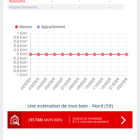
Maisons
-
-
-
Appartements
-
-
-
Maison
Appartement
Une estimation de mon bien - Nord (59)
Gratuit et Immédiat
J'ESTIME
MON BIEN
En 2 minutes seulement