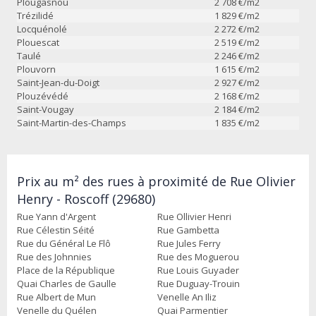
Plougasnou
2 708
€/m2
Trézilidé
1 829
€/m2
Locquénolé
2 272
€/m2
Plouescat
2 519
€/m2
Taulé
2 246
€/m2
Plouvorn
1 615
€/m2
Saint-Jean-du-Doigt
2 927
€/m2
Plouzévédé
2 168
€/m2
Saint-Vougay
2 184
€/m2
Saint-Martin-des-Champs
1 835
€/m2
Prix au m² des rues à proximité de Rue Olivier
Henry - Roscoff (29680)
Rue Yann d'Argent
Rue Ollivier Henri
Rue Célestin Séité
Rue Gambetta
Rue du Général Le Flô
Rue Jules Ferry
Rue des Johnnies
Rue des Moguerou
Place de la République
Rue Louis Guyader
Quai Charles de Gaulle
Rue Duguay-Trouin
Rue Albert de Mun
Venelle An Iliz
Venelle du Quélen
Quai Parmentier