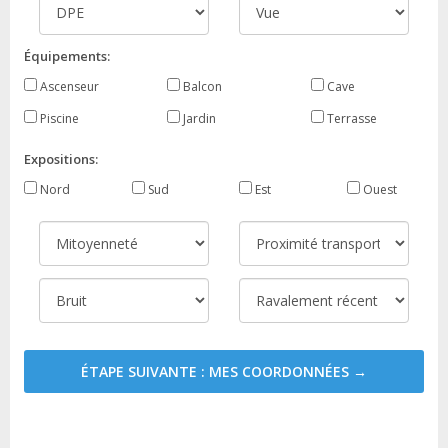
Équipements:
Ascenseur
Balcon
Cave
Piscine
Jardin
Terrasse
Expositions:
Nord
Sud
Est
Ouest
ÉTAPE SUIVANTE : MES COORDONNÉES →