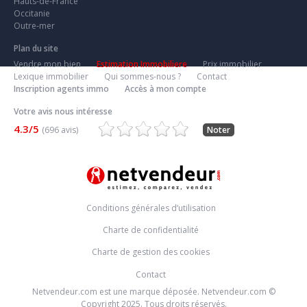
Hauts-de-France
Occitanie
Outre-mer
Plan du site
Vendre mon bien
Estimation Immobiliere
Prix immobilier
Lexique immobilier
Qui sommes-nous ?
Contact
Inscription agents immo
Accès à mon compte
Votre avis nous intéresse
4.3/5
(696 avis)
Noter
Conditions générales d’utilisation
Charte de confidentialité
Charte de gestion des cookies
Contact
Netvendeur.com est une marque déposée. Netvendeur.com ©
Copyright 2025. Tous droits réservés.