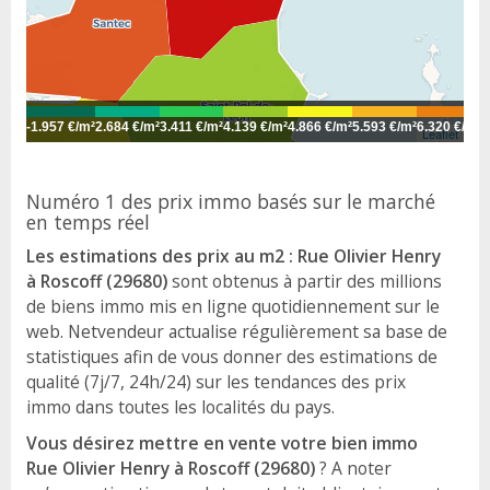
-
1.957 €/m²
2.684 €/m²
3.411 €/m²
4.139 €/m²
4.866 €/m²
5.593 €/m²
6.320 €/m²
7
Leaflet
Numéro 1 des prix immo basés sur le marché
en temps réel
Les estimations des prix au m2 : Rue Olivier Henry
à Roscoff (29680)
sont obtenus à partir des millions
de biens immo mis en ligne quotidiennement sur le
web. Netvendeur actualise régulièrement sa base de
statistiques afin de vous donner des estimations de
qualité (7j/7, 24h/24) sur les tendances des prix
immo dans toutes les localités du pays.
Vous désirez mettre en vente votre bien immo
Rue Olivier Henry à Roscoff (29680)
? A noter