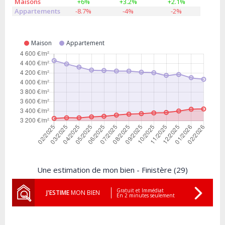
Maisons
+6%
+3.2%
+2.1%
Appartements
-8.7%
-4%
-2%
Maison
Appartement
Une estimation de mon bien - Finistère (29)
Gratuit et Immédiat
J'ESTIME
MON BIEN
En 2 minutes seulement