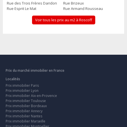
Rue des Trois Frères Daridon
Rue Brizeux
Rue Esprit Le Mat
Rue Armand Rousseau
Voir tous les prix au m2 à Roscoff
Prix du marché immobilier en France
Localités
Prix immobilier Paris
Prix immobilier Lyon
Prix immobilier Aix-en-Provence
Prix immobilier Toulouse
Prix immobilier Bordeaux
Prix immobilier Annecy
Prix immobilier Nantes
Prix immobilier Marseille
Prix immobilier Montpellier