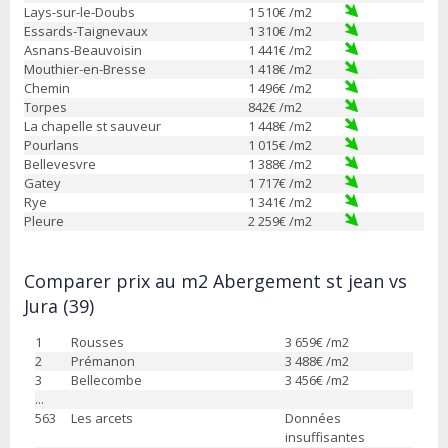
Lays-sur-le-Doubs
1 510
€ /m2
Essards-Taignevaux
1 310
€ /m2
Asnans-Beauvoisin
1 441
€ /m2
Mouthier-en-Bresse
1 418
€ /m2
Chemin
1 496
€ /m2
Torpes
842
€ /m2
La chapelle st sauveur
1 448
€ /m2
Pourlans
1 015
€ /m2
Bellevesvre
1 388
€ /m2
Gatey
1 717
€ /m2
Rye
1 341
€ /m2
Pleure
2 259
€ /m2
Comparer prix au m2 Abergement st jean vs
Jura (39)
1
Rousses
3 659
€ /m2
2
Prémanon
3 488
€ /m2
3
Bellecombe
3 456
€ /m2
...
563
Les arcets
Données
insuffisantes