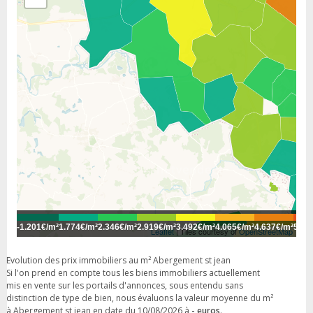
-
1.201€/m²
1.774€/m²
2.346€/m²
2.919€/m²
3.492€/m²
4.065€/m²
4.637€/m²
5.21
Leaflet
| Tiles courtesy of
OpenStreetMap
Evolution des prix immobiliers au m² Abergement st jean
Si l'on prend en compte tous les biens immobiliers actuellement
mis en vente sur les portails d'annonces, sous entendu sans
distinction de type de bien, nous évaluons la valeur moyenne du m²
à Abergement st jean en date du 10/08/2026 à
- euros
.