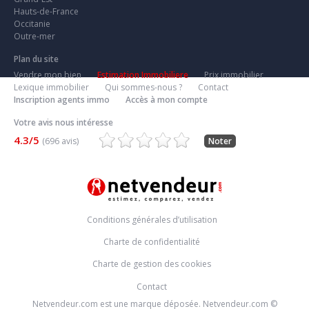
Hauts-de-France
Occitanie
Outre-mer
Plan du site
Vendre mon bien
Estimation Immobiliere
Prix immobilier
Lexique immobilier
Qui sommes-nous ?
Contact
Inscription agents immo
Accès à mon compte
Votre avis nous intéresse
4.3/5
(696 avis)
Noter
Conditions générales d’utilisation
Charte de confidentialité
Charte de gestion des cookies
Contact
Netvendeur.com est une marque déposée. Netvendeur.com ©