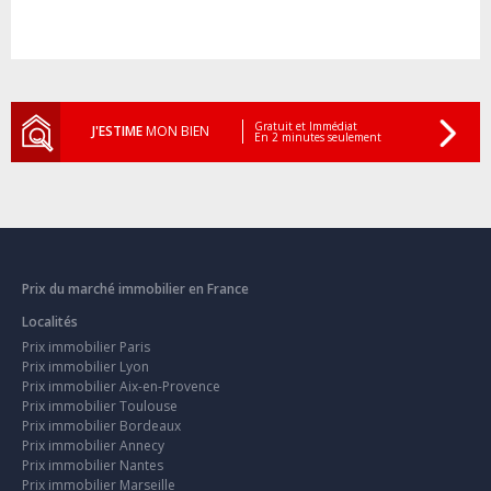
Gratuit et Immédiat
J'ESTIME
MON BIEN
En 2 minutes seulement
Prix du marché immobilier en France
Localités
Prix immobilier Paris
Prix immobilier Lyon
Prix immobilier Aix-en-Provence
Prix immobilier Toulouse
Prix immobilier Bordeaux
Prix immobilier Annecy
Prix immobilier Nantes
Prix immobilier Marseille