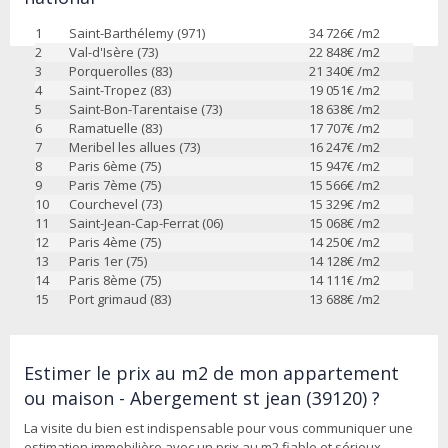
1
Saint-Barthélemy (971)
34 726
€ /m2
2
Val-d'Isère (73)
22 848
€ /m2
3
Porquerolles (83)
21 340
€ /m2
4
Saint-Tropez (83)
19 051
€ /m2
5
Saint-Bon-Tarentaise (73)
18 638
€ /m2
6
Ramatuelle (83)
17 707
€ /m2
7
Meribel les allues (73)
16 247
€ /m2
8
Paris 6ème (75)
15 947
€ /m2
9
Paris 7ème (75)
15 566
€ /m2
10
Courchevel (73)
15 329
€ /m2
11
Saint-Jean-Cap-Ferrat (06)
15 068
€ /m2
12
Paris 4ème (75)
14 250
€ /m2
13
Paris 1er (75)
14 128
€ /m2
14
Paris 8ème (75)
14 111
€ /m2
15
Port grimaud (83)
13 688
€ /m2
Estimer le prix au m2 de mon appartement
ou maison - Abergement st jean (39120) ?
La visite du bien est indispensable pour vous communiquer une
estimation immobilière avec un prix au m2 fiable et sérieux.