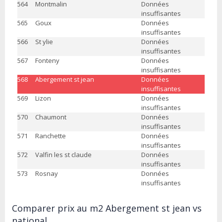
564
Montmalin
Données
insuffisantes
565
Goux
Données
insuffisantes
566
St ylie
Données
insuffisantes
567
Fonteny
Données
insuffisantes
568
Abergement st jean
Données
insuffisantes
569
Lizon
Données
insuffisantes
570
Chaumont
Données
insuffisantes
571
Ranchette
Données
insuffisantes
572
Valfin les st claude
Données
insuffisantes
573
Rosnay
Données
insuffisantes
Comparer prix au m2 Abergement st jean vs
national