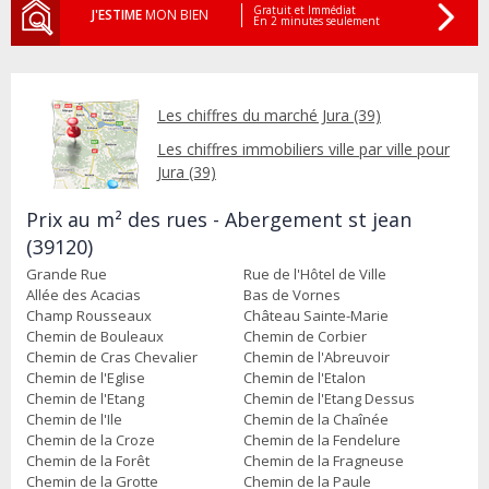
Gratuit et Immédiat
J'ESTIME
MON BIEN
En 2 minutes seulement
Les chiffres du marché Jura (39)
Les chiffres immobiliers ville par ville pour
Jura (39)
Prix au m² des rues - Abergement st jean
(39120)
Grande Rue
Rue de l'Hôtel de Ville
Allée des Acacias
Bas de Vornes
Champ Rousseaux
Château Sainte-Marie
Chemin de Bouleaux
Chemin de Corbier
Chemin de Cras Chevalier
Chemin de l'Abreuvoir
Chemin de l'Eglise
Chemin de l'Etalon
Chemin de l'Etang
Chemin de l'Etang Dessus
Chemin de l'Ile
Chemin de la Chaînée
Chemin de la Croze
Chemin de la Fendelure
Chemin de la Forêt
Chemin de la Fragneuse
Chemin de la Grotte
Chemin de la Paule