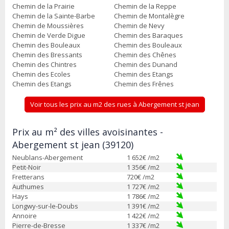
Chemin de la Prairie
Chemin de la Reppe
Chemin de la Sainte-Barbe
Chemin de Montalègre
Chemin de Moussières
Chemin de Nevy
Chemin de Verde Digue
Chemin des Baraques
Chemin des Bouleaux
Chemin des Bouleaux
Chemin des Bressants
Chemin des Chênes
Chemin des Chintres
Chemin des Dunand
Chemin des Ecoles
Chemin des Etangs
Chemin des Etangs
Chemin des Frênes
Voir tous les prix au m2 des rues à Abergement st jean
Prix au m² des villes avoisinantes -
Abergement st jean (39120)
Neublans-Abergement
1 652
€ /m2
Petit-Noir
1 356
€ /m2
Fretterans
720
€ /m2
Authumes
1 727
€ /m2
Hays
1 786
€ /m2
Longwy-sur-le-Doubs
1 391
€ /m2
Annoire
1 422
€ /m2
Pierre-de-Bresse
1 337
€ /m2