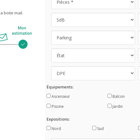
 boite mail.
Équipements:
Ascenseur
Balcon
Piscine
Jardin
Expositions:
Nord
Sud