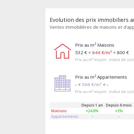
Evolution des prix immobiliers 
Ventes immobilières de maisons et d'a
2
Prix au m
Maisons
532 € <
644 €/m²
< 800 €
Prix au m² moyen - Indice de conf
2
Prix au m
Appartements
- <
566 €/m²
< -
Prix au m² moyen - Indice de conf
Depuis 1 an
Depuis 6 mois
Maisons
+24.8%
+3%
Appartements
-
-