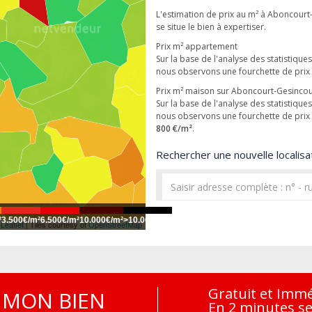
L'estimation de prix au m² à Aboncourt
se situe le bien à expertiser.
Prix m² appartement
Sur la base de l'analyse des statistiqu
nous observons une fourchette de pri
Prix m² maison sur Aboncourt-Gesincou
Sur la base de l'analyse des statistiqu
nous observons une fourchette de pri
800 €/m²
.
Rechercher une nouvelle localisat
²
3.500€/m²
6.500€/m²
10.000€/m²
>10.000€/m²
Leaflet
| Tiles courtesy of
OpenStreetMap
Gratuit et Imm
MON BIEN
En 2 minutes s