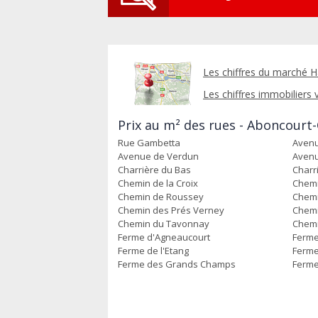
Les chiffres du marché 
Les chiffres immobiliers v
Prix au m² des rues - Aboncourt
Rue Gambetta
Avenu
Avenue de Verdun
Avenu
Charrière du Bas
Charr
Chemin de la Croix
Chemi
Chemin de Roussey
Chemi
Chemin des Prés Verney
Chemi
Chemin du Tavonnay
Chemi
Ferme d'Agneaucourt
Ferme
Ferme de l'Etang
Ferme
Ferme des Grands Champs
Ferme