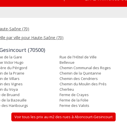
Haute-Saône (70)
ille par ville pour Haute-Saône (70)
-Gesincourt (70500)
e de la Gare
Rue de l'Hôtel de Ville
e Victor Hugo
Bellevue
ière du Périgord
Chemin Communal des Roges
n de la Prairie
Chemin de la Quintanne
n de Villars
Chemin des Cendriers
n des Vignes
Chemin du Moulin des Prés
n du Voya
Cherlieu
 de Bruand
Ferme de Crayes
 de la Bazeuille
Ferme de la Folie
 des Haribourgs
Ferme des Valots
Voir tous les prix au m2 des rues à Aboncourt-Gesincourt