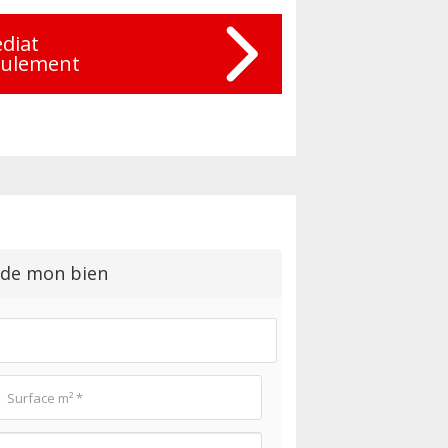
diat
eulement
 de mon bien