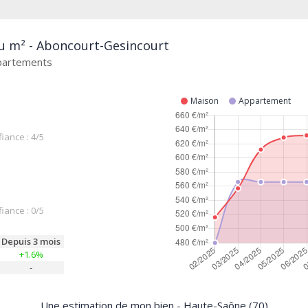
au m² - Aboncourt-Gesincourt
ppartements
Maison
Appartement
iance : 4/5
iance : 0/5
Depuis 3 mois
+1.6%
-
Une estimation de mon bien - Haute-Saône (70)