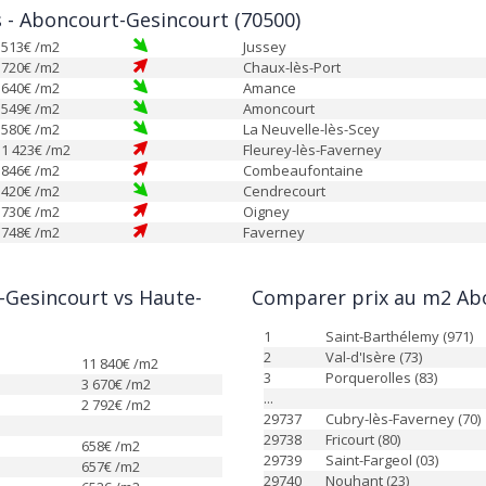
es - Aboncourt-Gesincourt (70500)
513
€ /m2
Jussey
720
€ /m2
Chaux-lès-Port
640
€ /m2
Amance
549
€ /m2
Amoncourt
580
€ /m2
La Neuvelle-lès-Scey
1 423
€ /m2
Fleurey-lès-Faverney
846
€ /m2
Combeaufontaine
420
€ /m2
Cendrecourt
730
€ /m2
Oigney
748
€ /m2
Faverney
Gesincourt vs Haute-
Comparer prix au m2 Abo
1
Saint-Barthélemy (971)
2
Val-d'Isère (73)
11 840
€ /m2
3
Porquerolles (83)
3 670
€ /m2
...
2 792
€ /m2
29737
Cubry-lès-Faverney (70)
29738
Fricourt (80)
658
€ /m2
29739
Saint-Fargeol (03)
657
€ /m2
29740
Nouhant (23)