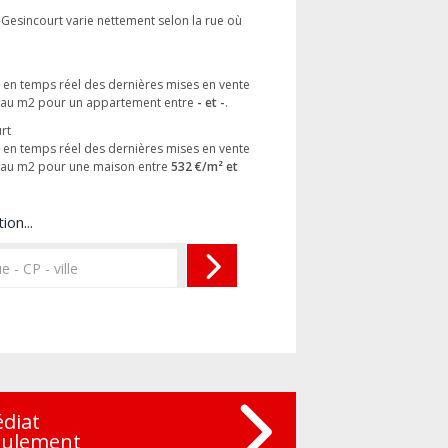
-Gesincourt varie nettement selon la rue où
es en temps réel des dernières mises en vente
x au m2 pour un appartement entre
- et -
.
rt
es en temps réel des dernières mises en vente
x au m2 pour une maison entre
532 €/m² et
ion...
édiat
eulement