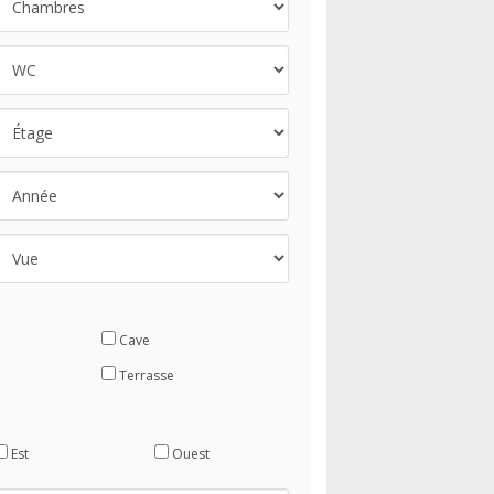
Cave
Terrasse
Est
Ouest