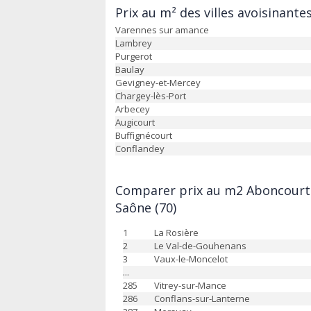
Prix au m² des villes avoisinant
Varennes sur amance
Lambrey
Purgerot
Baulay
Gevigney-et-Mercey
Chargey-lès-Port
Arbecey
Augicourt
Buffignécourt
Conflandey
Comparer prix au m2 Aboncourt-
Saône (70)
1
La Rosière
2
Le Val-de-Gouhenans
3
Vaux-le-Moncelot
...
285
Vitrey-sur-Mance
286
Conflans-sur-Lanterne