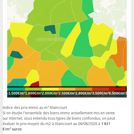
-
1.500€/m²
1.800€/m²
2.000€/m²
2.500€/m²
2.800€/m²
3.500€/m²
6.500€/m²
10.0
Leaflet
| Tiles courtesy of
OpenStreetMap
Indice des prix immo au m² Alaincourt
Si on étudie l'ensemble des biens immo actuellement mis en vente
sur Internet, sous entendu tous types de biens confondus, on peut
évaluer le prix moyen du m2 à Alaincourt au 06/08/2026 à
1 831
€/m² euros
.