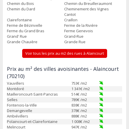
Chemin du Bois
Chemin du Breuilleraumont
Chemin du Dard
Cheminement des Vignes
Cantot
Clairefontaine
Craillon
Ferme de Bézinvelle
Ferme de la Rivière
Ferme du Grand Bras
Ferme Genevois
Grand' Rue
Grand-Rue
Grande Chauière
Grande Rue
Voir tous les prix au m2 des rues à Alaincourt
Prix au m² des villes avoisinantes - Alaincourt
(70210)
Vauvillers
753
€ /m2
Montdoré
1 341
€ /m2
Mailleroncourt-Saint-Pancras
514
€ /m2
Selles
789
€ /m2
Fontenois-la-Ville
838
€ /m2
Demangevelle
378
€ /m2
Ambiévillers
888
€ /m2
Polaincourt-et-Clairefontaine
1 008
€ /m2
Melincourt
947
€ /m2