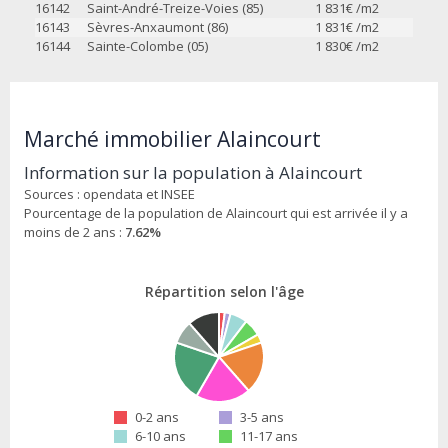
16142
Saint-André-Treize-Voies (85)
1 831
€ /m2
16143
Sèvres-Anxaumont (86)
1 831
€ /m2
16144
Sainte-Colombe (05)
1 830
€ /m2
Marché immobilier Alaincourt
Information sur la population à Alaincourt
Sources : opendata et INSEE
Pourcentage de la population de Alaincourt qui est arrivée il y a
moins de 2 ans :
7.62%
Répartition selon l'âge
0-2 ans
3-5 ans
6-10 ans
11-17 ans