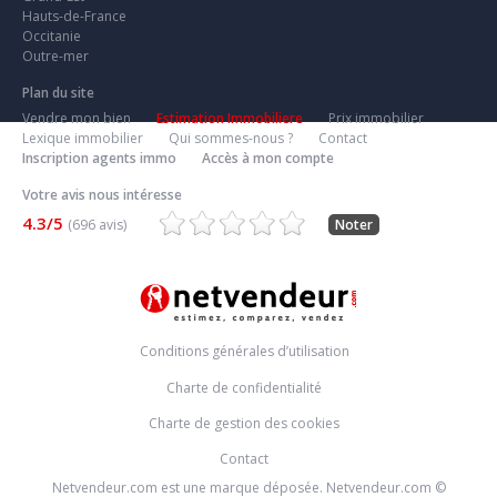
Hauts-de-France
Occitanie
Outre-mer
Plan du site
Vendre mon bien
Estimation Immobiliere
Prix immobilier
Lexique immobilier
Qui sommes-nous ?
Contact
Inscription agents immo
Accès à mon compte
Votre avis nous intéresse
4.3/5
(696 avis)
Noter
Conditions générales d’utilisation
Charte de confidentialité
Charte de gestion des cookies
Contact
Netvendeur.com est une marque déposée. Netvendeur.com ©