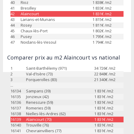
40
Rioz
1 838
€ /m2
41
Bresilley
1 833
€ /m2
42
Alaincourt
1 831
€ /m2
43
Larians-et-Munans
1 815
€ /m2
44
Rosey
1 811
€ /m2
45
Chaux-lès-Port
1 802
€ /m2
46
Pusey
1 795
€ /m2
47
Noidans-lès-Vesoul
1 794
€ /m2
Comparer prix au m2 Alaincourt vs national
1
Saint-Barthélemy (971)
34 726
€ /m2
2
Val-d'Isère (73)
22 848
€ /m2
3
Porquerolles (83)
21 340
€ /m2
...
16134
Sampans (39)
1 831
€ /m2
16135
Jonzieux (42)
1 831
€ /m2
16136
Renescure (59)
1 831
€ /m2
16137
Romeries (59)
1 831
€ /m2
16138
Nielles-lès-Ardres (62)
1 831
€ /m2
16139
Alaincourt (70)
1 831
€ /m2
16140
Trouville (76)
1 831
€ /m2
16141
Chevrainvilliers (77)
1 831
€ /m2