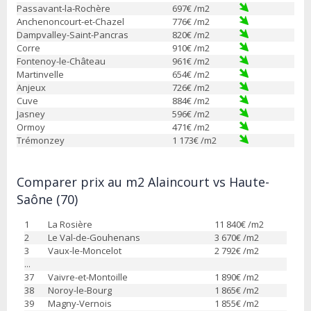
Passavant-la-Rochère
697
€ /m2
Anchenoncourt-et-Chazel
776
€ /m2
Dampvalley-Saint-Pancras
820
€ /m2
Corre
910
€ /m2
Fontenoy-le-Château
961
€ /m2
Martinvelle
654
€ /m2
Anjeux
726
€ /m2
Cuve
884
€ /m2
Jasney
596
€ /m2
Ormoy
471
€ /m2
Trémonzey
1 173
€ /m2
Comparer prix au m2 Alaincourt vs Haute-
Saône (70)
1
La Rosière
11 840
€ /m2
2
Le Val-de-Gouhenans
3 670
€ /m2
3
Vaux-le-Moncelot
2 792
€ /m2
...
37
Vaivre-et-Montoille
1 890
€ /m2
38
Noroy-le-Bourg
1 865
€ /m2
39
Magny-Vernois
1 855
€ /m2