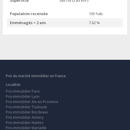
Superficie
583 ha (5.83 km²)
Population recensée
105 hab.
Emménagés < 2 ans
7.62 %
Prix du marché immobilier en France
Localités
Prix immobilier Paris
Prix immobilier Lyon
Prix immobilier Aix-en-Provence
Prix immobilier Toulouse
Prix immobilier Bordeaux
Prix immobilier Annecy
Prix immobilier Nantes
Prix immobilier Marseille