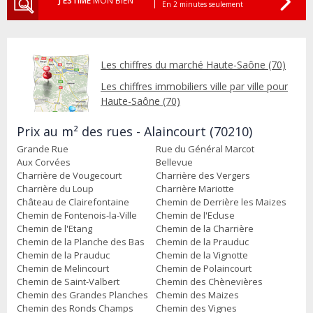
J'ESTIME
MON BIEN
En 2 minutes seulement
Les chiffres du marché Haute-Saône (70)
Les chiffres immobiliers ville par ville pour
Haute-Saône (70)
Prix au m² des rues - Alaincourt (70210)
Grande Rue
Rue du Général Marcot
Aux Corvées
Bellevue
Charrière de Vougecourt
Charrière des Vergers
Charrière du Loup
Charrière Mariotte
Château de Clairefontaine
Chemin de Derrière les Maizes
Chemin de Fontenois-la-Ville
Chemin de l'Ecluse
Chemin de l'Etang
Chemin de la Charrière
Chemin de la Planche des Bas
Chemin de la Prauduc
Chemin de la Prauduc
Chemin de la Vignotte
Chemin de Melincourt
Chemin de Polaincourt
Chemin de Saint-Valbert
Chemin des Chènevières
Chemin des Grandes Planches
Chemin des Maizes
Chemin des Ronds Champs
Chemin des Vignes