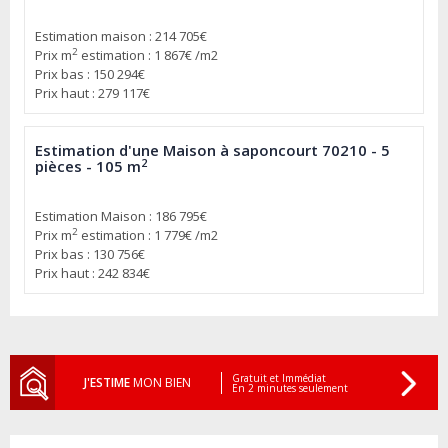
Estimation maison : 214 705€
2
Prix m
estimation : 1 867€ /m2
Prix bas : 150 294€
Prix haut : 279 117€
Estimation d'une Maison à saponcourt 70210 - 5
2
pièces - 105 m
Estimation Maison : 186 795€
2
Prix m
estimation : 1 779€ /m2
Prix bas : 130 756€
Prix haut : 242 834€
Gratuit et Immédiat
J'ESTIME
MON BIEN
En 2 minutes seulement